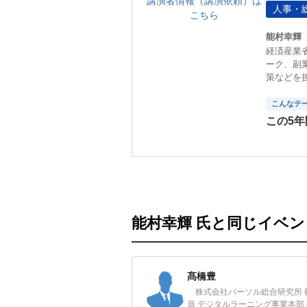
講演者情報（講演依頼）は
人事・
こちら
能村幸輝
経済産業省
ーク、副
策などを
こんなテ
この5
能村幸輝 氏と同じイベ
髙橋豊
株式会社パーソル総合研究所 
員 デジタルラーニング事業本部