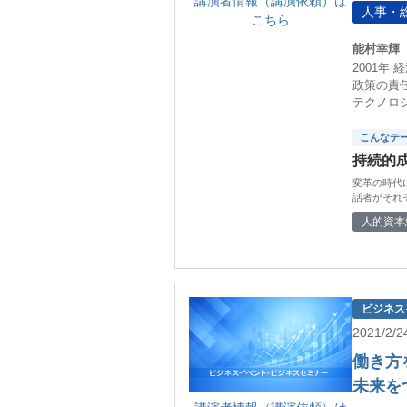
講演者情報（講演依頼）は
人事・
こちら
能村幸輝
2001
政策の責
テクノロ
こんなテ
持続的
変革の時代
話者がそれ
人的資本
ビジネス
2021/2
働き方
未来を