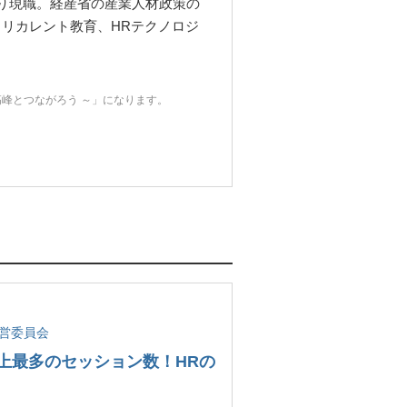
より現職。経産省の産業人材政策の
リカレント教育、HRテクノロジ
の最高峰とつながろう ～」になります。
営委員会
p 史上最多のセッション数！HRの