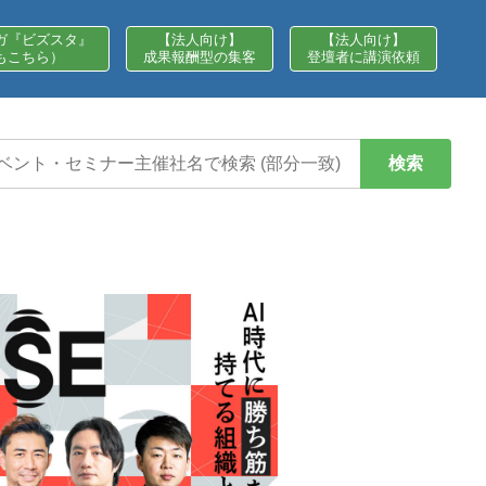
ガ『ビズスタ』
【法人向け】
【法人向け】
もこちら）
成果報酬型の集客
登壇者に講演依頼
検索