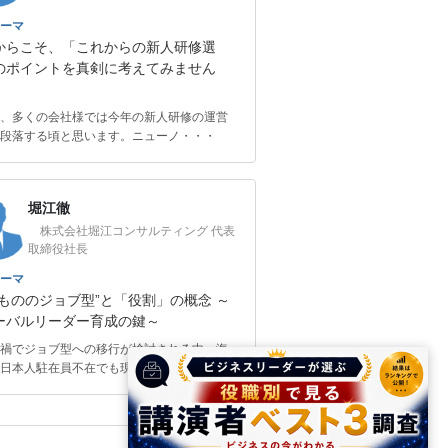
ーマ
からこそ、「これからの新人研修選
のポイントを真剣に考えてみません
、多くの会社様では今年の新人研修の運営
段落する頃と思います。ニューノ・・・
堀江徹
株式会社堀江コンサルティング 代表
取締役社長
ーマ
んもののジョブ型”と「役割」の概念 ～
ーバルリーダー育成の鍵～
禍でジョブ型への移行が検討される中、海
日本人駐在員不在でも現地のビジ・・・