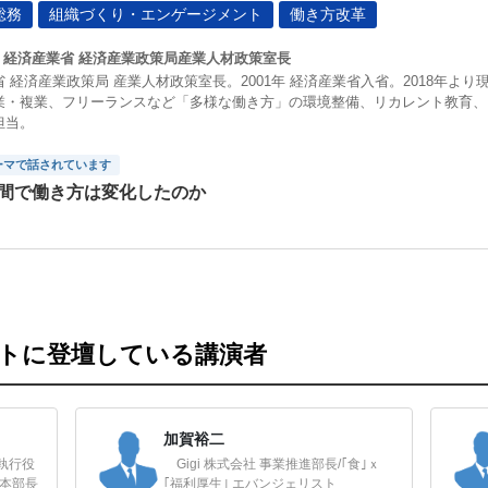
総務
組織づくり・エンゲージメント
働き方改革
経済産業省 経済産業政策局産業人材政策室長
 経済産業政策局 産業人材政策室長。2001年 経済産業省入省。2018年よ
業・複業、フリーランスなど「多様な働き方」の環境整備、リカレント教育、
担当。
ーマで話されています
年間で働き方は変化したのか
ントに登壇している講演者
加賀裕二
執行役
Gigi 株式会社 事業推進部長/｢食｣ｘ
 本部長
｢福利厚生｣ エバンジェリスト