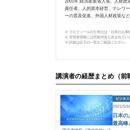
2001年 経済産業省入省。人材
責任者。人的資本経営、テレワー
ーの普及促進、外国人材政策など
※ プロフィールの引用元は「日本の人事部ＨＲ
※ 登壇者情報には同姓同名も含まれてい
※ 詳細は以下の一覧をご確認ください。
講演者の経歴まとめ（前
ビジネス
2021/5
日本の人
最高峰