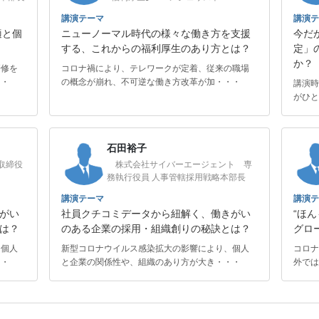
講演テーマ
講演テ
適と個
ニューノーマル時代の様々な働き方を支援
今だ
する、これからの福利厚生のあり方とは？
定」
か？
研修を
コロナ禍により、テレワークが定着、従来の職場
・・
の概念が崩れ、不可逆な働き方改革が加・・・
講演時
がひと
石田裕子
取締役
株式会社サイバーエージェント 専
務執行役員 人事管轄採用戦略本部長
講演テーマ
講演テ
がい
社員クチコミデータから紐解く、働きがい
“ほ
は？
のある企業の採用・組織創りの秘訣とは？
グロ
、個人
新型コロナウイルス感染拡大の影響により、個人
コロナ
・・
と企業の関係性や、組織のあり方が大き・・・
外では