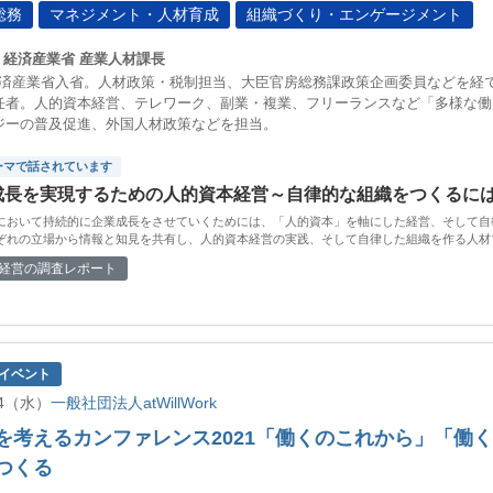
総務
マネジメント・人材育成
組織づくり・エンゲージメント
経済産業省 産業人材課長
年 経済産業省入省。人材政策・税制担当、大臣官房総務課政策企画委員などを経て
任者。人的資本経営、テレワーク、副業・複業、フリーランスなど「多様な働
ジーの普及促進、外国人材政策などを担当。
ーマで話されています
成長を実現するための人的資本経営～自律的な組織をつくるに
において持続的に企業成長をさせていくためには、「人的資本」を軸にした経営、そして自
ぞれの立場から情報と知見を共有し、人的資本経営の実践、そして自律した組織を作る人材
経営の調査レポート
イベント
/24（水）
一般社団法人atWillWork
を考えるカンファレンス2021「働くのこれから」「働
つくる