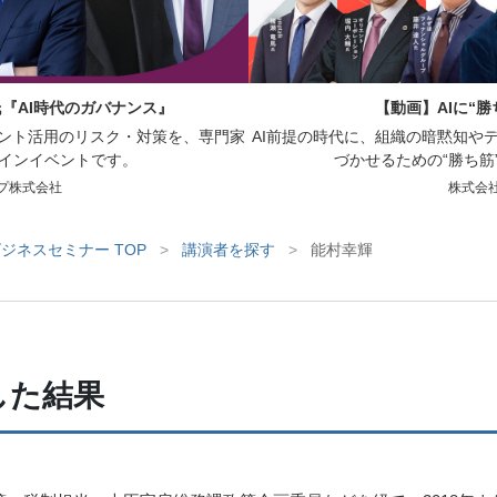
氏『AI時代のガバナンス』
【動画】AIに“
ェント活用のリスク・対策を、専門家
AI前提の時代に、組織の暗黙知や
インイベントです。
づかせるための“勝ち筋
プ株式会社
株式会
ジネスセミナー TOP
>
講演者を探す
>
能村幸輝
した結果