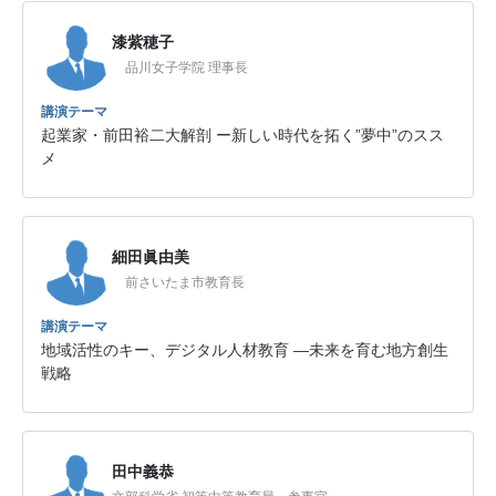
漆紫穂子
品川女子学院 理事長
講演テーマ
起業家・前田裕二大解剖 ー新しい時代を拓く”夢中”のスス
メ
細田眞由美
前さいたま市教育長
講演テーマ
地域活性のキー、デジタル人材教育 —未来を育む地方創生
戦略
田中義恭