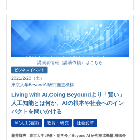
講演者情報（講演依頼）はこちら
ビジネスイベント
2021/2/20（土）
東京大学BeyondAI研究推進機構
Living with AI,Going Beyoundより「賢い」
人工知能とは何か、AIの根本や社会へのイン
パクトを問いかける
AI(人工知能)
教育・研究
社会変革
藤井輝夫
東京大学 理事・副学長／Beyond AI 研究推進機構 機構長