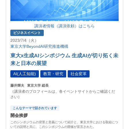
講演者情報（講演依頼）はこちら
ビジネスイベント
2023/7/4（火）
東京大学BeyondAI研究推進機構
東大x生成AIシンポジウム 生成AIが切り拓く未
来と日本の展望
AI(人工知能)
教育・研究
社会変革
藤井輝夫
東京大学 総長
（講演者のプロフィールは、各イベントサイトからご確認くだ
さい）
こんなテーマで話されています
開会挨拶
このシンポジウムの背景と意義について紹介と、東京大学における取組につ
いての説明と共に、このシンポジウムの開催が宣言された。