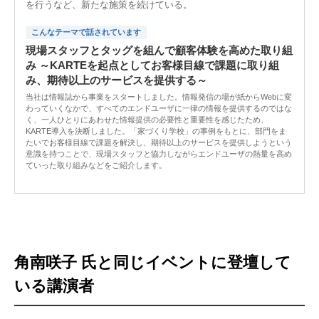
を行うなど、新たな施策を続けている。
こんなテーマで話されています
現場スタッフとタッグを組んで顧客体験を高めた取り組
み ～KARTEを起点としてお客様目線で課題に取り組
み、期待以上のサービスを提供する～
当社は情報誌から事業をスタートしました。情報発信の場が紙からWebに変
わっていくなかで、すべてのエンドユーザに一律の情報を提供するのではな
く、一人ひとりにあわせた情報提供の必要性と重要性を感じたため、
KARTE導入を決断しました。「家づくり学校」の事例をもとに、部門をま
たいでお客様目線で課題を解決し、期待以上のサービスを提供しようという
意識を持つことで、現場スタッフと協力しながらエンドユーザの熱量を高め
ていった取り組みなどをご紹介します。
角南咲子 氏と同じイベントに登壇して
いる講演者