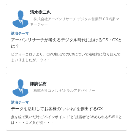
清水樹二也
株式会社アーバンリサーチ デジタル営業部 CRM課 マ
ネージャー
講演テーマ
アーバンリサーチが考えるデジタル時代におけるCS・CXと
は？
ビフォーコロナより、OMO観点でのCXについて積極的に取り組んで
まいりましたが、ウィ・・・
諏訪弘樹
株式会社コメ兵 ゼネラルアドバイザー
講演テーマ
データを活用してお客様の"いいね"を創出するCX
点を線で繋いだ時に"ペインポイント"と"担当者"が求められる5W1Hと
は・・・コメ兵が提・・・