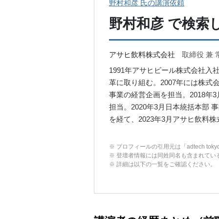
野村和彦 氏の講演依頼
野村和彦
で検索
アサヒ飲料株式会社
取締役 兼
1991年アサヒビール株式会社
革に取り組む。2007年には株式
事業の経営企画を担当。2018
担当。2020年3月日本統括本部 事業
を経て、2023年3月アサヒ飲料
※ プロフィールの引用元は「adtech tok
※ 登壇者情報には同姓同名も含まれてい
※ 詳細は以下の一覧をご確認ください。