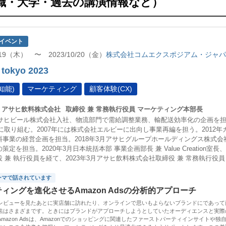
職・大学・過去の講演情報など）
イベント
0/19（木） 〜 2023/10/20（金）
株式会社コムエクスポジアム・ジャパ
 tokyo 2023
知能)
マーケティング
顧客体験(CX)
アサヒ飲料株式会社
取締役 兼 常務執行役員 マーケティング本部長
年アサヒビール株式会社入社、物流部門で需給調整業務、輸配送効率化の企画を担
に取り組む。2007年には株式会社エルビーに出向し事業再編を担う。2012
料事業の経営企画を担当。2018年3月アサヒグループホールディングス株式
策定を担当。2020年3月日本統括本部 事業企画部長 兼 Value Creation
 兼 執行役員を経て、2023年3月アサヒ飲料株式会社取締役 兼 常務執行役
ーマで話されています
ィングを進化させるAmazon Adsの分析的アプローチ
レビューを見たあとに実店舗に訪れたり、オンラインで思いもよらないブランドにであって商
法はさまざまです。ときにはブランドがアプローチしようとしていたオーディエンスと実際
mazon Adsは、Amazonでのショッピングに関連したファーストパーティインサイト