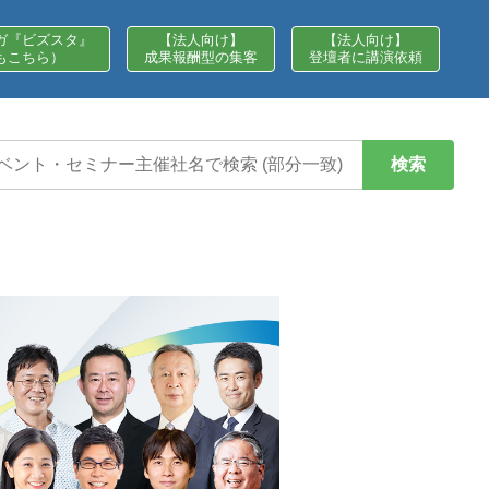
ガ『ビズスタ』
【法人向け】
【法人向け】
もこちら）
成果報酬型の集客
登壇者に講演依頼
検索