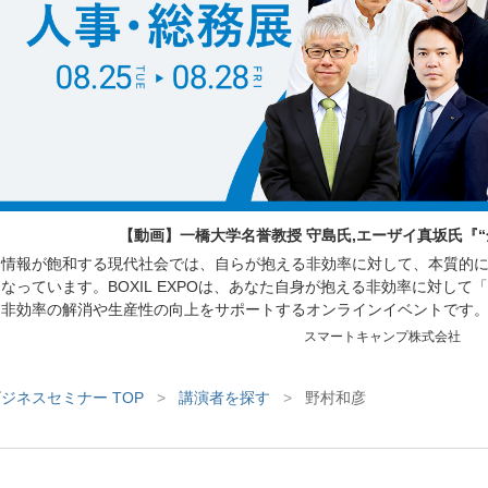
【動画】一橋大学名誉教授 守島氏,エーザイ真坂氏『
情報が飽和する現代社会では、自らが抱える非効率に対して、本質的
なっています。BOXIL EXPOは、あなた自身が抱える非効率に対し
非効率の解消や生産性の向上をサポートするオンラインイベントです
働く方々を対象に、人材の採用育成や組織づくり、業務効率化に繋が
スマートキャンプ株式会社
サービスが紹介されるセミナーや、サービスを比較できる
ジネスセミナー TOP
>
講演者を探す
>
野村和彦