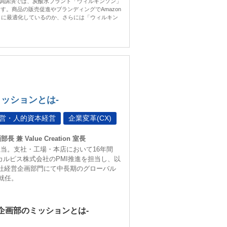
調講演では、炭酸水ブランド「ウィルキンソン」
。商品の販売促進やブランディングでAmazon
ように最適化しているのか、さらには「ウィルキン
ッションとは-
経営・人的資本経営
企業変革(CX)
 Value Creation 室長
当。支社・工場・本店において16年間
年カルピス株式会社のPMI推進を担当し、以
会社経営企画部門にて中長期のグローバル
に就任。
企画部のミッションとは-