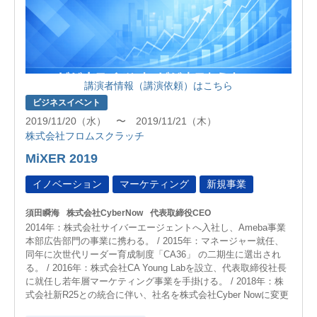
講演者情報（講演依頼）はこちら
ビジネスイベント
2019/11/20（水） 〜 2019/11/21（木）
株式会社フロムスクラッチ
MiXER 2019
イノベーション
マーケティング
新規事業
須田瞬海
株式会社CyberNow
代表取締役CEO
2014年：株式会社サイバーエージェントへ入社し、Ameba事業
本部広告部門の事業に携わる。 / 2015年：マネージャー就任、
同年に次世代リーダー育成制度「CA36」 の二期生に選出され
る。 / 2016年：株式会社CA Young Labを設立、代表取締役社長
に就任し若年層マーケティング事業を手掛ける。 / 2018年：株
式会社新R25との統合に伴い、社名を株式会社Cyber Nowに変更