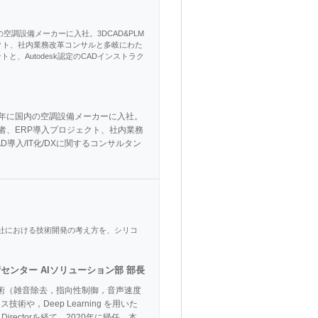
の空調設備メーカーに入社。3DCAD&PLM
クト、社内業務改革コンサルと多岐にわた
と、Autodesk認定のCADインストラク
11年に国内の空調設備メーカーに入社。
者、ERP導入プロジェクト、社内業務
導入/IT化/DXに関するコンサルタン
当社における技術開発の考え方を、シリコ
センター AIソリューション部 部長
技術（雑音除去，指向性制御，音声速度
，Deep Learning を用いた
β Directorを経て，2020年に帰任，本