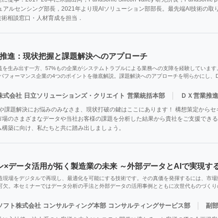
ュアルセンシング部長，2021年より現AIソリューション部部長。最先端AI技術の取
技術相談窓口・人材育成を担当．
X推進：現状把握と課題解決へのアプローチ
利益を生み出す一方、57%もの企業がシステムトラブルによる業務への支障を経験しています
ハイパフォーマンス企業の4つのポイントを徹底解説。課題解決へのアプローチを明らかにし、
｜
株式会社 日立ソリューションズ・クリエイト 営業統括本部
ＤＸ営業推
握や課題解決にお悩みのみなさま、現状打破の鍵はここにあります！ 構想策定から
市場のさまざまなデータや当社お客様の課題を分析した結果から貴社をご支援できる可
ム構築に向け、私たちと共に踏み出しましょう。
ン×データ活用が拓く製造業の未来 ～外部データとAIで実現す
造現場をデジタルで再現し、最適化を可能にする技術です。その真価を発揮するには、市場
可欠。本セミナーではデータ分析の手法と外部データの活用事例とともに次世代ものづくり
｜
Cソフト株式会社 コンサルティング本部 コンサルティングサービス部
副