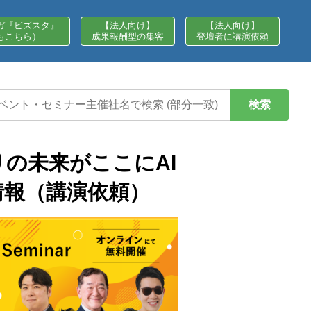
ガ『ビズスタ』
【法人向け】
【法人向け】
もこちら）
成果報酬型の集客
登壇者に講演依頼
検索
りの未来がここにAI
情報（講演依頼）