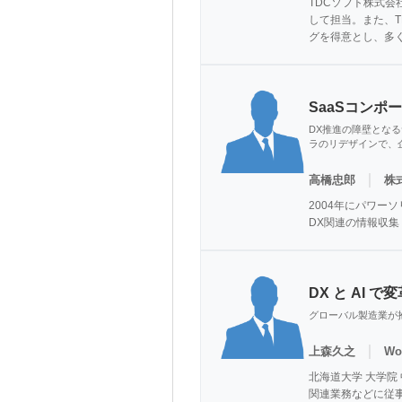
TDCソフト株式
して担当。また、T
グを得意とし、多
SaaSコンポ
DX推進の障壁とな
ラのリデザインで、企
｜
高橋忠郎
株
2004年にパワー
DX関連の情報収集
DX と AI
グローバル製造業が抱
｜
上森久之
Wo
北海道大学 大学院
関連業務などに従