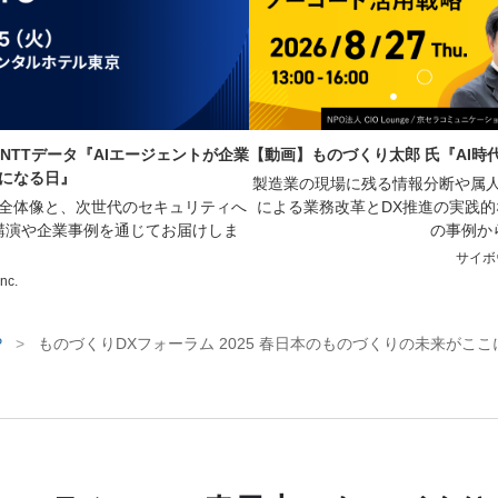
NTTデータ『AIエージェントが企業
【動画】ものづくり太郎 氏『AI
になる日』
製造業の現場に残る情報分断や属人
の全体像と、次世代のセキュリティへ
による業務改革とDX推進の実践
講演や企業事例を通じてお届けしま
の事例か
サイボ
Inc.
P
>
ものづくりDXフォーラム 2025 春日本のものづくりの未来がこ