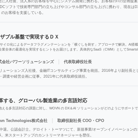
会社に入社後、法人系のお客様を中心にシステム開発に携わる。お客様のITの企画提
DCソフトで技術専門部門の立ち上げやコンサル部門の立ち上げに携わり、現在はD
くのお客様を支援している。
ーザブル基盤で実現するＤＸ
るサイロ化によるデータフラグメンテーションを「横ぐしを刺す」アプローチで解決。AI搭載
業全体の最適化を実現するヒントをお届けします。具体的なSaaS（CWM）としてSmartsh
｜
式会社パワーソリューションズ
代表取締役社長
ソリューションズ入社後、金融ITコンサルティング事業を統括。2016年より副社長
・調査や経営企画に従事。2021年に代表取締役就任。
 で変革する、グローバル製造業の多言語対応
える多言語対応の課題に対し、WOVN の DX＆AI ソリューションがどのようにサポー
｜
vn Technologies株式会社
取締役副社長 COO・CPO
 中退。公認会計士。デロイト・トーマツにて、新規事業/オープンイノベーションのコ
事。米スタートアップのカントリーマネージャーを歴任。