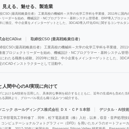
。見える、魅せる、製造業
取締役CSO (最高戦略責任者） 工業高校の機械科～大学の化学工学科を卒業後、2011年に国内
トリーダーを始め、機械設計・NCプログラマー・基幹システム管理者、ERP導入プロジェ
年に独立、中小企業をメインターゲットとした、3DCAD導入/IT化/DXに関するコンサルタント
｜
会社CADist
取締役CSO (最高戦略責任者）
t 取締役CSO (最高戦略責任者） 工業高校の機械科～大学の化学工学科を卒業後、20
導入推進プロジェクトリーダーを始め、機械設計・NCプログラマー・基幹システム管理
にわたる職務を経験。2020年に独立、中小企業をメインターゲットとした、3DCAD
k認定のCADインストラクターとして活動中。
と人間中心のAI実現に向けて
プにおけるAI技術を活用した、具体的な事例を紹介するとともに、近年の生成AIも含めた
ある講師より、グローバル視点も織り込みつつ紹介する。
｜
ソニック ホールディングス株式会社 ＤＸ・ＣＰＳ本部
デジタル・AI技術
大学工学部電気工学科修了．同年，松下電器産業（株）入社．以来，収音・音声処理
コンピュテーショナルフォトグラフィー（DFD）を用いたカメラのオートフォーカス技術や
．2017-20年に米国出向，Panasonic Silicon Valley 研究所長，Panasonic 