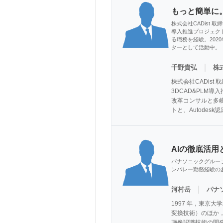
もっと簡単に
株式会社CADist 
導入推進プロジェク
る職務を経験。2020
ターとして活動中。
｜
千野貴弘
株式
株式会社CADis
3DCAD&PLM
改革コンサルと多岐
トと、Autodes
AIの徹底活用
パナソニックグルー
ンバレー勤務経験の
｜
河村岳
パナ
1997 年，東京
変換技術）のほか，
画像認識技術の開発に従事