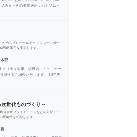
り込みからAIの事業適用，パナソニッ
。KPMGグローバルテクノロジーレポー
DX戦略策定を支援します。
進本部
セキュリティ対策、組織内コミュニケー
能性をご紹介いたします。 10年先
る次世代ものづくり～
動向やサプライチェーンなどの外部デー
の可能性を紹介します。
部長