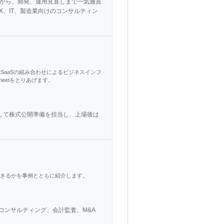
案から、開発、運用見直しまで一気通貫
X、IT、製造業向けのコンサルティン
SaaSの組み合わせによるビジネスインフ
eetをとりあげます。
として株式公開準備を担当し、上場後は
トできるかを事例とともに紹介します。
ンサルティング、会計監査、M&A 