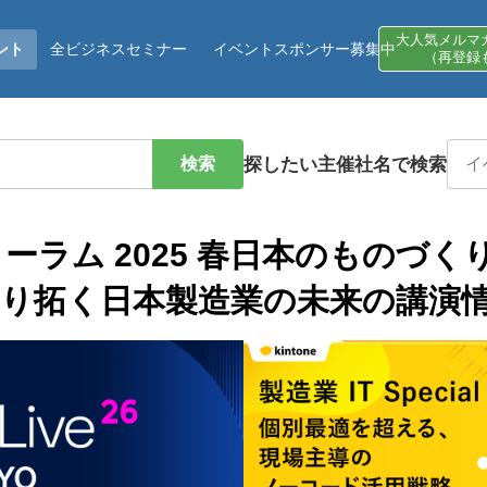
大人気メルマ
ント
全ビジネスセミナー
イベントスポンサー募集中
（再登録
検索
探したい主催社名で検索
ーラム 2025 春日本のものづく
り拓く日本製造業の未来の講演