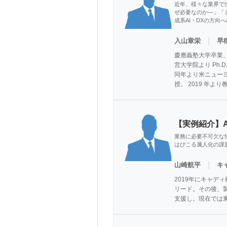
近年、様々な業界で
ぜ必要なのか―」「
成系AI・DXの方
｜
入山章栄
早
慶應義塾大学卒業、
営大学院より Ph.D
同年より米ニューヨ
授。 2019 年
【実例紹介】
業務に必要不可欠な
はびこる属人化の課
｜
山崎航平
キ
2019年にキャデ
リード。その後、製
支援し。現在では