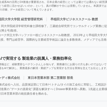
生成系AIの活用とDX推進が重要視され、日本企業の経営にとっては避けては通れない経営
どう経営に活かせばいいのか」という、真の理解が十分には浸透していません。本講演では
向への示唆、データ経営について考えていきます。
｜
稲田大学大学院 経営管理研究科
早稲田大学ビジネススクール 教授
同大学院経済学研究科修士課程修了。三菱総合研究所でコンサルティング業務に従事
.(博士号)取得。

ーク州立大学バッファロー校ビジネススクール助教授。 2013年より早稲田大学大
より教授。専門は経営学。国際的な主要経営学術誌に論文を多数発表。メディアでも活
AIで実現する 製造業の脱属人・業務効率化
情報ほど、経験豊富なベテランさんしか知らず、業務遂行にお困りの方も多いのではないで
題をAIで解決し、業務過多の解消・業績アップを実現する方法を実例を交えてお伝えします
｜
ャディ株式会社
東日本営業本部 第二営業部 部長
ィ株式会社へ入社。品質保証部にて日本/ベトナム/タイの加工会社に常駐し、工程設計
造業の ”データの資産化” 課題を解決すべくDrawer事業本部へ異動。1兆超え企
東日本営業本部の統括責任者を務める。