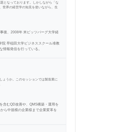
課題となっております。しかしながら「な
、世界の経営学の知見を使いながら、生
後、2008年 米ピッツバーグ大学経
学院 早稲田大学ビジネススクール准教
発な情報発信を行っている。
しょうか。このセッションでは製造業に
。
を含むQD改善や、QMS構築・運用を
業様から中規模の企業様まで企業変革を