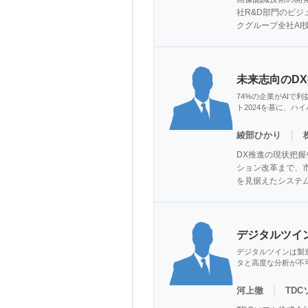
社R&D部門のビジ
クグループ全社AI
未来志向のD
74%の企業がAIで
ト2024を基に、
｜
綾部ひかり
DX推進の現状把
ション改革まで、
を見据えたシステ
デジタルツイ
デジタルツインは製
タと高度な分析が不
｜
河上徹
TD