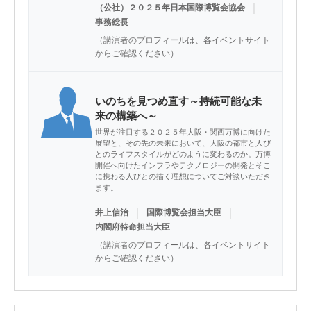
｜
（公社）２０２５年日本国際博覧会協会
事務総長
（講演者のプロフィールは、各イベントサイト
からご確認ください）
いのちを見つめ直す～持続可能な未
来の構築へ～
世界が注目する２０２５年大阪・関西万博に向けた
展望と、その先の未来において、大阪の都市と人び
とのライフスタイルがどのように変わるのか。万博
開催へ向けたインフラやテクノロジーの開発とそこ
に携わる人びとの描く理想についてご対談いただき
ます。
｜
｜
井上信治
国際博覧会担当大臣
内閣府特命担当大臣
（講演者のプロフィールは、各イベントサイト
からご確認ください）