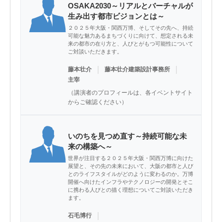
OSAKA2030～リアルとバーチャルが
生み出す都市ビジョンとは～
２０２５年大阪・関西万博、そしてその先へ、持続
可能な魅力あるまちづくりに向けて、想定される未
来の都市の在り方と、人びとがもつ可能性について
ご対談いただきます。
｜
｜
藤本壮介
藤本壮介建築設計事務所
主宰
（講演者のプロフィールは、各イベントサイト
からご確認ください）
いのちを見つめ直す～持続可能な未
来の構築へ～
世界が注目する２０２５年大阪・関西万博に向けた
展望と、その先の未来において、大阪の都市と人び
とのライフスタイルがどのように変わるのか。万博
開催へ向けたインフラやテクノロジーの開発とそこ
に携わる人びとの描く理想についてご対談いただき
ます。
｜
石毛博行