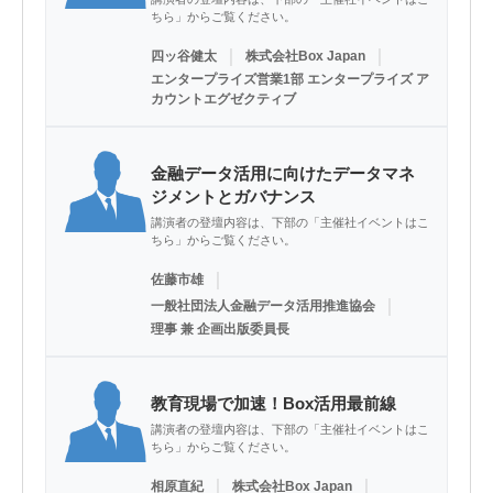
ちら」からご覧ください。
｜
｜
四ッ谷健太
株式会社Box Japan
エンタープライズ営業1部 エンタープライズ ア
カウントエグゼクティブ
金融データ活用に向けたデータマネ
ジメントとガバナンス
講演者の登壇内容は、下部の「主催社イベントはこ
ちら」からご覧ください。
｜
佐藤市雄
｜
一般社団法人金融データ活用推進協会
理事 兼 企画出版委員長
教育現場で加速！Box活用最前線
講演者の登壇内容は、下部の「主催社イベントはこ
ちら」からご覧ください。
｜
｜
相原直紀
株式会社Box Japan