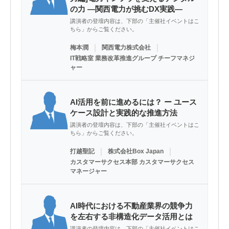
の力 ―関西電力が挑むDX実践―
講演者の登壇内容は、下部の「主催社イベントはこ
ちら」からご覧ください。
｜
｜
梅本潤
関西電力株式会社
IT戦略室 業務改革推進グループ チーフマネジ
ャー
AI活用を前に進めるには？ ー ユース
ケース設計と実践的な推進方法
講演者の登壇内容は、下部の「主催社イベントはこ
ちら」からご覧ください。
｜
｜
打越聖記
株式会社Box Japan
カスタマーサクセス本部 カスタマーサクセス
マネージャー
AI時代における不動産業界の競争力
を左右する非構造化データ活用とは
講演者の登壇内容は、下部の「主催社イベントはこ