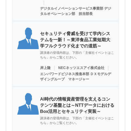
｜
デジタルイノベーションサービス事業部 デジ
タルオペレーション部 担当部長
セキュリティ脅威を受けて学内シス
テムを一新！～東洋食品工業短期大
学フルクラウド化までの道筋～
講演者の登壇内容は、下部の「主催社イベントはこ
ちら」からご覧ください。
｜
｜
岸上隆
NECネッツエスアイ株式会社
エンパワードビジネス推進本部 ＤＸモデルデ
ザイングループ マネージャー
AI時代の情報資産管理を支えるコン
テンツ基盤とは～NTTデータにおける
Box活用とセキュリティ実装～
講演者の登壇内容は、下部の「主催社イベントはこ
ちら」からご覧ください。