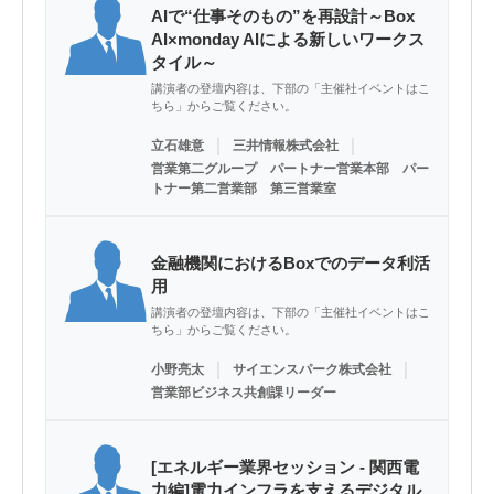
AIで“仕事そのもの”を再設計～Box
AI×monday AIによる新しいワークス
タイル～
講演者の登壇内容は、下部の「主催社イベントはこ
ちら」からご覧ください。
｜
｜
立石雄意
三井情報株式会社
営業第二グループ パートナー営業本部 パー
トナー第二営業部 第三営業室
金融機関におけるBoxでのデータ利活
用
講演者の登壇内容は、下部の「主催社イベントはこ
ちら」からご覧ください。
｜
｜
小野亮太
サイエンスパーク株式会社
営業部ビジネス共創課リーダー
[エネルギー業界セッション - 関西電
力編]電力インフラを支えるデジタル