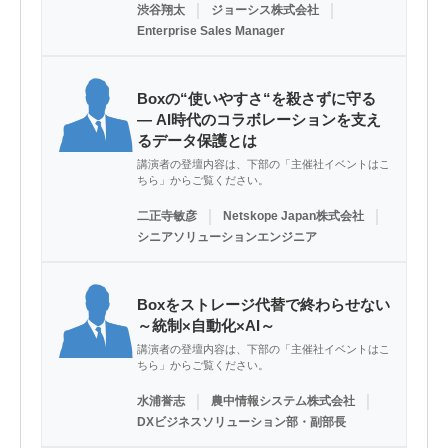
｜
｜
渋谷翔太
ジョーシス株式会社
Enterprise Sales Manager
Boxの“使いやすさ“を殺さずに守る
― AI時代のコラボレーションを支え
るデータ保護とは
講演者の登壇内容は、下部の「主催社イベントはこ
ちら」からご覧ください。
｜
｜
二正寺敏彦
Netskope Japan株式会社
シニアソリューションエンジニア
Boxをストレージ代替で終わらせない
～統制×自動化×AI～
講演者の登壇内容は、下部の「主催社イベントはこ
ちら」からご覧ください。
｜
｜
水浦誉志
農中情報システム株式会社
DXビジネスソリューション部・副部長