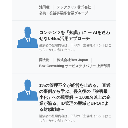
｜
｜
池田瞳
テックタッチ株式会社
公共・公益事業部 営業グループ
コンテンツを「知識」に ー AIを迷わ
せないBox活用アプローチ
講演者の登壇内容は、下部の「主催社イベントはこ
ちら」からご覧ください。
｜
｜
岡大樹
株式会社Box Japan
Box Consulting サービスデリバリー 上席部長
1%の管理不全が経営を止める。 直近
の事例から学ぶ、侵入後の「被害最
小化」への現実解 ～1,000名以上の企
業が陥る、ID管理の聖域とBPOによ
る封鎖戦略～
講演者の登壇内容は、下部の「主催社イベントはこ
ちら」からご覧ください。