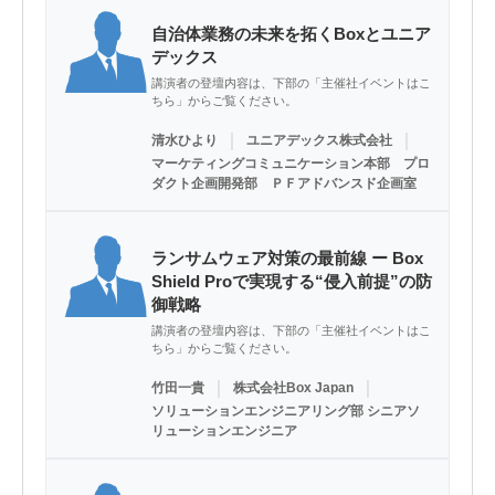
自治体業務の未来を拓くBoxとユニア
デックス
講演者の登壇内容は、下部の「主催社イベントはこ
ちら」からご覧ください。
｜
｜
清水ひより
ユニアデックス株式会社
マーケティングコミュニケーション本部 プロ
ダクト企画開発部 ＰＦアドバンスド企画室
ランサムウェア対策の最前線 ー Box
Shield Proで実現する“侵入前提”の防
御戦略
講演者の登壇内容は、下部の「主催社イベントはこ
ちら」からご覧ください。
｜
｜
竹田一貴
株式会社Box Japan
ソリューションエンジニアリング部 シニアソ
リューションエンジニア