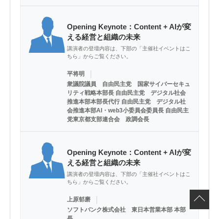
Opening Keynote：Content + AIが変
える経営と組織の未来
講演者の登壇内容は、下部の「主催社イベントはこ
ちら」からご覧ください。
｜
平将明
衆議院議員 自由民主党 国家サイバーセキュ
リティ戦略本部長 自由民主党 デジタル社会
推進本部本部長代行 自由民主党 デジタル社
会推進本部AI・web3小委員会委員長 自由民主
党東京都支部連合会 政調会長
Opening Keynote：Content + AIが変
える経営と組織の未来
講演者の登壇内容は、下部の「主催社イベントはこ
ちら」からご覧ください。
｜
上原郁磨
ソフトバンク株式会社 東日本営業本部 本部
長