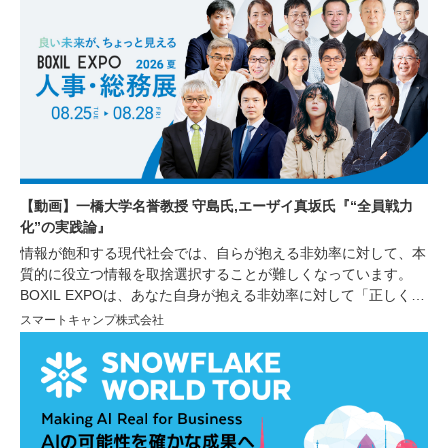
【動画】一橋大学名誉教授 守島氏,エーザイ真坂氏『“全員戦力
化”の実践論』
情報が飽和する現代社会では、自らが抱える非効率に対して、本
質的に役立つ情報を取捨選択することが難しくなっています。
BOXIL EXPOは、あなた自身が抱える非効率に対して「正しく」
「シンプル」な情報を提供し、非効率の解消や生産性の向上をサ
スマートキャンプ株式会社
ポートするオンラインイベントです。今回は経営者や人事・労
務、総務部門で働く方々を対象に、人材の採用育成や組織づく
り、業務効率化に繋がる講演をはじめ、様々な非効率を解消する
サービスが紹介されるセミナーや、サービスを比較できる機会を
ご用意しております。