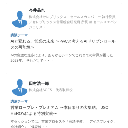
今井晶也
株式会社セレブリックス セールスカンパニー 執行役員
／セレブリックス営業総合研究所 所長 兼 セールスエバン
ジェリスト
講演テーマ
AIと変わる、営業の未来 〜PwCと考えるAIドリブンセール
スの可能性〜
AIの急激な進歩により、あらゆるシーンでこれまでの常識が覆った
2023年。 それだけで・・・
田村浩一郎
株式会社ACES 代表取締役
講演テーマ
営業ロープレ・プレミアム 〜本日限りの大集結。 JSC
HERO'sによる特別実演〜
本セッションでは、営業プロセスを「商談準備」「アイスブレイク、
会社紹介」「仮説検・・・