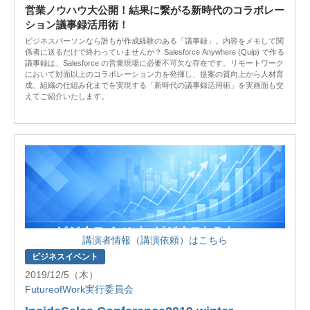
営業ノウハウ大公開！結果に繋がる新時代のコラボレー
ション議事録活用術！
ビジネスパーソンなら誰もが作成経験のある「議事録」。内容をメモして関
係者に送るだけで終わっていませんか？ Salesforce Anywhere (Quip) で作る
議事録は、Salesforce の営業現場に必要不可欠な存在です。リモートワーク
において対面以上のコラボレーション力を発揮し、提案の質向上から人材育
成、組織の仕組み化までを実現する「新時代の議事録活用術」を実画面も交
えてご紹介いたします。
講演者情報（講演依頼）はこちら
ビジネスイベント
2019/12/5（木）
FutureofWork実行委員会