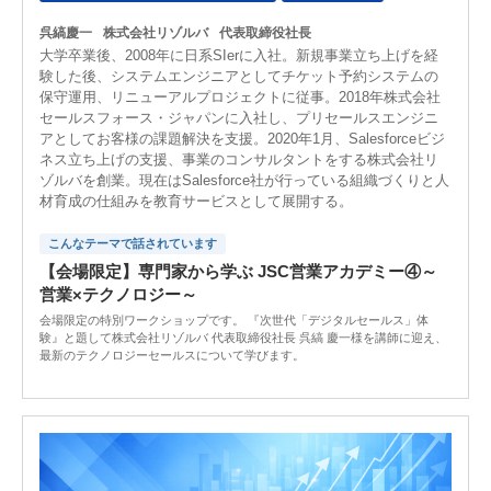
呉縞慶一
株式会社リゾルバ
代表取締役社長
大学卒業後、2008年に日系SIerに入社。新規事業立ち上げを経
験した後、システムエンジニアとしてチケット予約システムの
保守運用、リニューアルプロジェクトに従事。2018年株式会社
セールスフォース・ジャパンに入社し、プリセールスエンジニ
アとしてお客様の課題解決を支援。2020年1月、Salesforceビジ
ネス立ち上げの支援、事業のコンサルタントをする株式会社リ
ゾルバを創業。現在はSalesforce社が行っている組織づくりと人
材育成の仕組みを教育サービスとして展開する。
こんなテーマで話されています
【会場限定】専門家から学ぶ JSC営業アカデミー④～
営業×テクノロジー～
会場限定の特別ワークショップです。 『次世代「デジタルセールス」体
験』と題して株式会社リゾルバ 代表取締役社長 呉縞 慶一様を講師に迎え、
最新のテクノロジーセールスについて学びます。