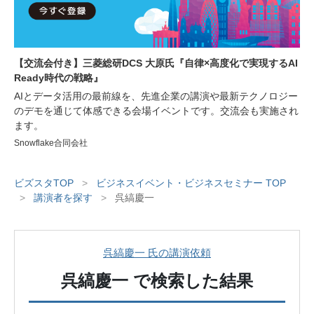
【交流会付き】三菱総研DCS 大原氏『自律×高度化で実現するAI
Ready時代の戦略』
AIとデータ活用の最前線を、先進企業の講演や最新テクノロジー
のデモを通じて体感できる会場イベントです。交流会も実施され
ます。
Snowflake合同会社
ビズスタTOP
>
ビジネスイベント・ビジネスセミナー TOP
>
講演者を探す
>
呉縞慶一
呉縞慶一 氏の講演依頼
呉縞慶一
で検索した結果