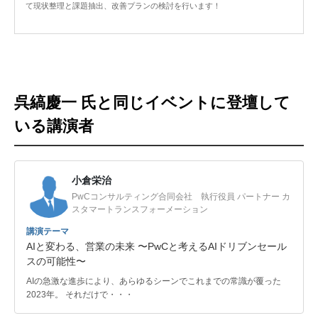
て現状整理と課題抽出、改善プランの検討を行います！
呉縞慶一 氏と同じイベントに登壇して
いる講演者
小倉栄治
PwCコンサルティング合同会社 執行役員 パートナー カ
スタマートランスフォーメーション
講演テーマ
AIと変わる、営業の未来 〜PwCと考えるAIドリブンセール
スの可能性〜
AIの急激な進歩により、あらゆるシーンでこれまでの常識が覆った
2023年。 それだけで・・・