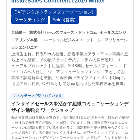
InsideSales Conference2019 winter
DX(デジタルトランスフォーメーション)
マーケティング
Sales(営業)
呉縞慶一
株式会社セールスフォース・ドットコム
セールスエンジ
ニアリング本部 コマーシャルビジネスユニット シニアソリューシ
ョンエンジニア
上海生まれ。日系SIer入社後、新規事業とアライアンス事業の立
ち上げを経験。その後チケット予約システムの保守運用、リニ
ューアルプロジェクトに従事。2018年にセールスフォース ・ド
ットコムへ入社し、シニアソリューションエンジニアとしてお
客様の課題解決を支援。生産性向上ライブドキュメントQuip活
用度の高い社員TOP1％としてQuipを活用した業務改革を推進。
こんなテーマで話されています
インサイドセールスを活かす組織コミュニケーションデ
ザイン勉強会 ワークショップ
働き方改革の取り組みを進めている企業が68％にのぼる一方、58％の企業が
「自社の労働生産性が低い」と回答しています。特に情報共有やコミュニケ
ーションに問題を抱えている企業が多く、課題整理と現状把握からアクショ
ンへ足踏みしている企業が少なくありません。本ワークショップでは、「コ
ミュニケーション・デザイン・ワークショップ」と題して、キットを使用し