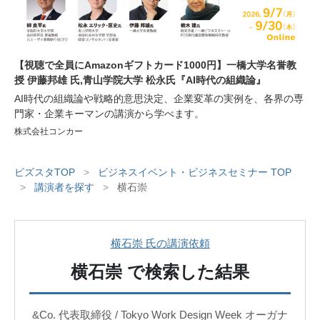
【視聴で全員にAmazonギフトカード1000円】一橋大学名誉教
授 伊藤邦雄 氏,青山学院大学 松永氏『AI時代の組織論』
AI時代の組織論や戦略的意思決定、企業変革の実例を、各界の専
門家・企業キーマンの講演から学べます。
株式会社コンカー
ビズスタTOP
>
ビジネスイベント・ビジネスセミナー TOP
>
講演者を探す
>
横石崇
横石崇 氏の講演依頼
横石崇
で検索した結果
&Co. 代表取締役 / Tokyo Work Design Week オーガナ