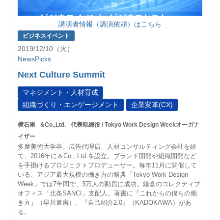
講演者情報（講演依頼）はこちら
ビジネスイベント
2019/12/10（火）
NewsPicks
Next Culture Summit
マネジメント・人材育成
組織づくり・エンゲージメント
企業変革(CX)
横石崇
&Co.,Ltd.
代表取締役 / Tokyo Work Design Weekオーガナ
イザー
多摩美術大学卒。広告代理店、人材コンサルティング会社を経
て、2016年に＆Co., Ltd.を設立。ブランド開発や組織開発など
を手掛けるプロジェクトプロデューサー。毎年11月に開催して
いる、アジア最大規模の働き方の祭典「Tokyo Work Design
Week」では7年間で、3万人の動員に成功。鎌倉のコレクティブ
オフィス「北条SANCI」支配人。著書に『これからの僕らの働
き方』（早川書房）、『自己紹介2.0』（KADOKAWA）があ
る。