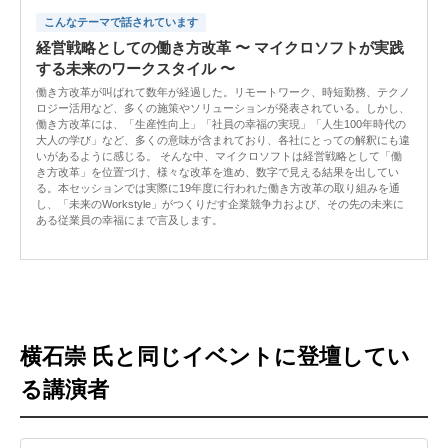
こんなテーマで話されています
経営戦略としての働き方改革 〜 マイクロソフトが実践
する未来のワークスタイル 〜
働き方改革が叫ばれて数年が経過した。リモートワーク、時短勤務、テクノ
ロジー活用など、多くの施策やソリューションが発表されている。しかし、
働き方改革には、「生産性向上」「社員の幸福の実現」「人生100年時代の
大人の学び」など、多くの意味が含まれており、各社にとっての解釈にも違
いがあるように感じる。 そんな中、マイクロソフトは経営戦略として「働
き方改革」を位置づけ、様々な改革を進め、数字で見える結果を出してい
る。本セッションでは実際に19年度に行われた働き方改革の取り組みを通
し、「未来のWorkstyle」がつくりだす企業競争力および、その先の未来に
ある従業員の幸福にまで言及します。
横石崇 氏と同じイベントに登壇してい
る講演者