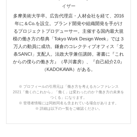
イザー
多摩美術大学卒。広告代理店・人材会社を経て、2016
年に＆Co.を設立。ブランド開発や組織開発を手がけ
るプロジェクトプロデューサー。主催する国内最大規
模の働き方の祭典「Tokyo Work Design Week」では３
万人の動員に成功。鎌倉のコレクティブオフィス「北
条SANCI」支配人。法政大学兼任講師。著書に『これ
からの僕らの働き方』（早川書房）、『自己紹介2.0』
（KADOKAWA）がある。
※ プロフィールの引用元は「働き方を考えるカンファレンス
2021「働くのこれから」「働く」は変わったのか？働き方の未来を
つくる」になります。
※ 登壇者情報には同姓同名も含まれている場合があります。
※ 詳細は以下の一覧をご確認ください。