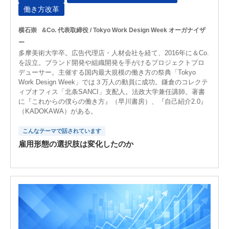
働き方改革
横石崇
&Co. 代表取締役 / Tokyo Work Design Week オーガナイザ
ー
多摩美術大学卒。広告代理店・人材会社を経て、2016年に＆Co.
を設立。ブランド開発や組織開発を手がけるプロジェクトプロ
デューサー。主催する国内最大規模の働き方の祭典「Tokyo
Work Design Week」では３万人の動員に成功。鎌倉のコレクテ
ィブオフィス「北条SANCI」支配人。法政大学兼任講師。著書
に『これからの僕らの働き方』（早川書房）、『自己紹介2.0』
（KADOKAWA）がある。
こんなテーマで話されています
雇用形態の選択肢は変化したのか