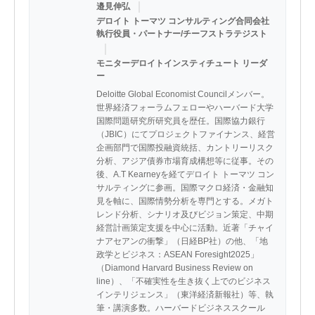
｜
邉見伸弘
デロイト トーマツ コンサルティング合同会社
執行役員・パートナー/チーフストラテジスト
｜
モニターデロイトインスティチュート リーダ
ー
Deloitte Global Economist Councilメンバー。
世界経済フォーラムフェローやハーバード大学
国際問題研究所研究員を歴任。国際協力銀行
（JBIC）にてプロジェクトファイナンス、経営
企画部門で国際投融資統括、カントリーリスク
分析、アジア債券市場育成構想等に従事。その
後、A.T Kearneyを経てデロイト トーマツ コン
サルティングに参画。国際マクロ経済・金融知
見を軸に、国際情勢分析を専門とする。メガト
レンド分析、シナリオ及びビジョン策定、中期
経営計画策定支援を中心に活動。近著「チャイ
ナアセアンの衝撃」（日経BP社）の他、「地
政学とビジネス：ASEAN Foresight2025」
（Diamond Harvard Business Review on 
line）、「不確実性を生き抜く上でのビジネス
インテリジェンス」（東洋経済新報社）等、執
筆・講演多数。ハーバードビジネススクール