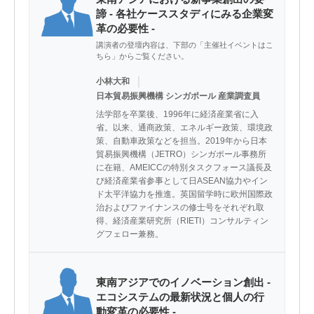
諦 - 各社ケーススタディにみる企業変
革の必要性 -
講演者の登壇内容は、下部の「主催社イベントはこ
ちら」からご覧ください。
｜
小林大和
日本貿易振興機構 シンガポール 産業調査員
法学部を卒業後、1996年に経済産業省に入
省。以来、通商政策、エネルギー政策、環境政
策、自動車政策などを担当。2019年から日本
貿易振興機構（JETRO）シンガポール事務所
に在籍、AMEICCの特別タスクフォース議長及
び経済産業省参事として日ASEAN協力やイン
ド太平洋協力を推進。英国留学時に欧州国際政
治およびファイナンスの修士号をそれぞれ取
得、経済産業研究所（RIETI）コンサルティン
グフェロー兼務。
東南アジアでのイノベーション創出 -
エコシステムの最新状況と個人の行
動変革の必要性 -