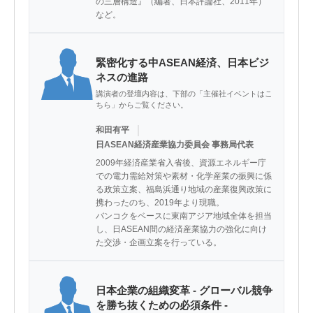
の三層構造』（編著、日本評論社、2011年）
など。
緊密化する中ASEAN経済、日本ビジ
ネスの進路
講演者の登壇内容は、下部の「主催社イベントはこ
ちら」からご覧ください。
｜
和田有平
日ASEAN経済産業協力委員会 事務局代表
2009年経済産業省入省後、資源エネルギー庁
での電力需給対策や素材・化学産業の振興に係
る政策立案、福島浜通り地域の産業復興政策に
携わったのち、2019年より現職。

バンコクをベースに東南アジア地域全体を担当
し、日ASEAN間の経済産業協力の強化に向け
た交渉・企画立案を行っている。
日本企業の組織変革 - グローバル競争
を勝ち抜くための必須条件 -