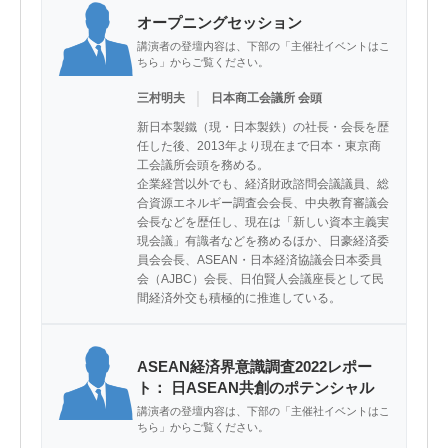
オープニングセッション
講演者の登壇内容は、下部の「主催社イベントはこ
ちら」からご覧ください。
｜
三村明夫
日本商工会議所 会頭
新日本製鐵（現・日本製鉄）の社長・会長を歴
任した後、2013年より現在まで日本・東京商
工会議所会頭を務める。

企業経営以外でも、経済財政諮問会議議員、総
合資源エネルギー調査会会長、中央教育審議会
会長などを歴任し、現在は「新しい資本主義実
現会議」有識者などを務めるほか、日豪経済委
員会会長、ASEAN・日本経済協議会日本委員
会（AJBC）会長、日伯賢人会議座長として民
間経済外交も積極的に推進している。
ASEAN経済界意識調査2022レポー
ト： 日ASEAN共創のポテンシャル
講演者の登壇内容は、下部の「主催社イベントはこ
ちら」からご覧ください。