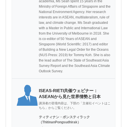
academia, Ms Seah spent 15 years in the 
Ministry of Foreign Affairs of Singapore and the 
National Environment Agency. Her research 
interests are in ASEAN, multilateralism, rule of 
law, and climate change. Ms Seah graduated 
with a Master in Public and International Law 
from the University of Melbourne in 2018. She 
is co-editor of 50 Years of ASEAN and 
Singapore (World Scientific: 2017) and editor 
of Building a New Legal Order for the Oceans 
(NUS Press: 2019) for Tommy Koh. She is also 
the lead author of The State of Southeast Asia 
Survey Report and the Southeast Asia Climate 
Outlook Survey.
ISEAS-RIETI共催ウェビナー：
ASEANから見た世界情勢と日本
講演者の登壇内容は、下部の「主催社イベントはこ
ちら」からご覧ください。
ティティナン・ポンスティラック
（ThitinanPongsudhirak）