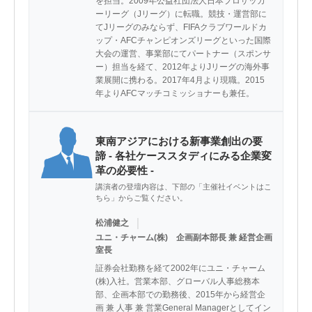
を担当。2009年公益社団法人日本プロサッカ
ーリーグ（Jリーグ）に転職。競技・運営部に
てJリーグのみならず、FIFAクラブワールドカ
ップ・AFCチャンピオンズリーグといった国際
大会の運営、事業部にてパートナー（スポンサ
ー）担当を経て、2012年よりJリーグの海外事
業展開に携わる。2017年4月より現職。2015
年よりAFCマッチコミッショナーも兼任。
東南アジアにおける新事業創出の要
諦 - 各社ケーススタディにみる企業変
革の必要性 -
講演者の登壇内容は、下部の「主催社イベントはこ
ちら」からご覧ください。
｜
松浦健之
ユニ・チャーム(株) 企画副本部長 兼 経営企画
室長
証券会社勤務を経て2002年にユニ・チャーム
(株)入社。営業本部、グローバル人事総務本
部、企画本部での勤務後、2015年から経営企
画 兼 人事 兼 営業General Managerとしてイン