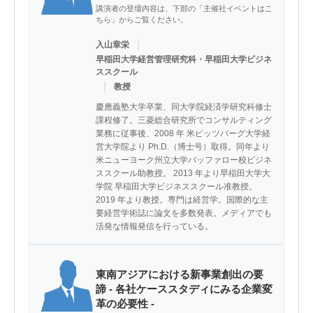
講演者の登壇内容は、下部の「主催社イベントはこ
ちら」からご覧ください。
｜
入山章栄
早稲田大学経営管理研究科・早稲田大学ビジネ
ススクール
｜
教授
慶應義塾大学卒業、同大学院経済学研究科修士
課程修了。三菱総合研究所でコンサルティング
業務に従事後、2008 年 米ピッツバーグ大学経
営大学院より Ph.D.（博士号）取得。同年より
米ニューヨーク州立大学バッファロー校ビジネ
ススクール助教授。 2013 年より早稲田大学大
学院 早稲田大学ビジネススクール准教授。 
2019 年より教授。専門は経営学。国際的な主
要経営学術誌に論文を多数発表。メディアでも
活発な情報発信を行っている。
東南アジアにおける新事業創出の要
諦 - 各社ケーススタディにみる企業変
革の必要性 -