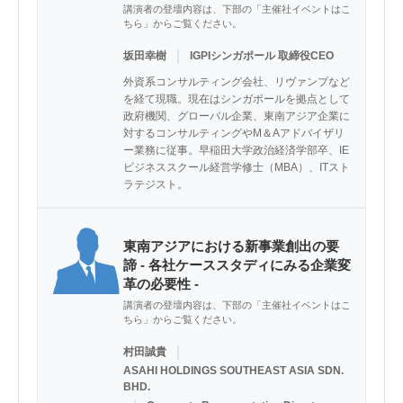
講演者の登壇内容は、下部の「主催社イベントはこ
ちら」からご覧ください。
｜
坂田幸樹
IGPIシンガポール 取締役CEO
外資系コンサルティング会社、リヴァンプなど
を経て現職。現在はシンガポールを拠点として
政府機関、グローバル企業、東南アジア企業に
対するコンサルティングやM＆Aアドバイザリ
ー業務に従事。早稲田大学政治経済学部卒、IE
ビジネススクール経営学修士（MBA）、ITスト
ラテジスト。
東南アジアにおける新事業創出の要
諦 - 各社ケーススタディにみる企業変
革の必要性 -
講演者の登壇内容は、下部の「主催社イベントはこ
ちら」からご覧ください。
｜
村田誠貴
ASAHI HOLDINGS SOUTHEAST ASIA SDN.
BHD.