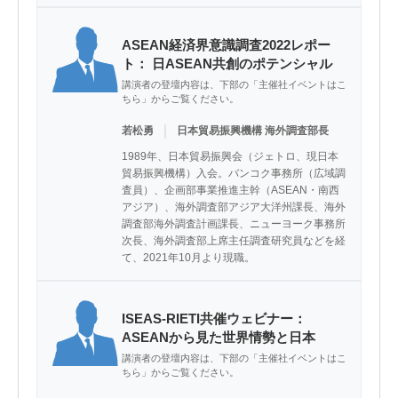
ASEAN経済界意識調査2022レポー
ト： 日ASEAN共創のポテンシャル
講演者の登壇内容は、下部の「主催社イベントはこ
ちら」からご覧ください。
｜
若松勇
日本貿易振興機構 海外調査部長
1989年、日本貿易振興会（ジェトロ、現日本
貿易振興機構）入会。バンコク事務所（広域調
査員）、企画部事業推進主幹（ASEAN・南西
アジア）、海外調査部アジア大洋州課長、海外
調査部海外調査計画課長、ニューヨーク事務所
次長、海外調査部上席主任調査研究員などを経
て、2021年10月より現職。
ISEAS-RIETI共催ウェビナー：
ASEANから見た世界情勢と日本
講演者の登壇内容は、下部の「主催社イベントはこ
ちら」からご覧ください。