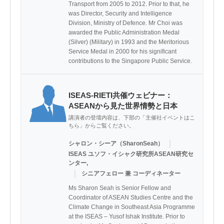
Transport from 2005 to 2012. Prior to that, he 
was Director, Security and Intelligence 
Division, Ministry of Defence. Mr Choi was 
awarded the Public Administration Medal 
(Silver) (Military) in 1993 and the Meritorious 
Service Medal in 2000 for his significant 
contributions to the Singapore Public Service.
ISEAS-RIETI共催ウェビナー：
ASEANから見た世界情勢と日本
講演者の登壇内容は、下部の「主催社イベントはこ
ちら」からご覧ください。
｜
シャロン・シーア（SharonSeah）
ISEAS ユソフ・イシャク研究所ASEAN研究セ
ンター,
｜
シニアフェロー 兼 コーディネーター
Ms Sharon Seah is Senior Fellow and 
Coordinator of ASEAN Studies Centre and the 
Climate Change in Southeast Asia Programme 
at the ISEAS – Yusof Ishak Institute. Prior to 