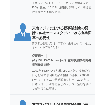
ドネシアに赴任し、インドネシア現地法人の
IPOを実施。2021年に帰国し現職にて中期経営
計画策定と推進を担当。
東南アジアにおける新事業創出の要
諦 - 各社ケーススタディにみる企業変
革の必要性 -
講演者の登壇内容は、下部の「主催社イベントはこ
ちら」からご覧ください。
｜
伊藤謙一
(株)LIXIL LWT Japan トイレ空間事業部 衛陶機
器開発部 部長
1992年 (株)INAX(現 (株)LIXIL)入社。技術研究
所など経て水回り商品の開発に従事。2009年
からはベトナムで開発業務を担当、2014年に
日本へ帰任。海外拠点とのシナジー活動を続け
ながら現在に至る。
東南アジアにおける新事業創出の要