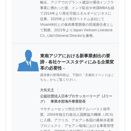
輸出、アジアでのプラント建設や通信インフラ
事業に携わった後、インド駐在や米国MBAを経
て2014年より再生可能エネルギービジネスに
従事。2020年より双日ベトナム会社にて
Vinamilk社との食肉事業開発の現場責任者とし
て勤務、2021年よりJapan Vietnam Livestock 
Co., LtdのGeneral Directorを兼務。
東南アジアにおける新事業創出の要
諦 - 各社ケーススタディにみる企業変
革の必要性 -
講演者の登壇内容は、下部の「主催社イベントはこ
ちら」からご覧ください。
｜
大矢丈之
公益社団法人日本プロサッカーリーグ（Jリー
グ） 事業本部海外事業部長
マサチューセッツ州立大学アムハースト校卒
業。2004年独立行政法人国際協力機構（JICA)
に入構。アフリカ、アセアン各国の農林水産業
プロジェクト、アセアン地域における事業管理