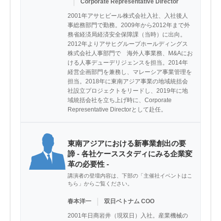
｜
Corporate Representative Director
2001年アサヒビール株式会社入社、入社後人
事総務部門で勤務。2009年から2012年まで外
務省経済局経済安全保障課（当時）に出向。
2012年よりアサヒグループホールディングス
株式会社人事部門で　海外人事業務、M&Aにお
ける人事デューデリジェンスを担当。2014年
経営企画部門を兼務し、マレーシア事業管理を
担当。2018年に東南アジア事業の地域統括会
社設立プロジェクトをリードし、2019年に地
域統括会社を立ち上げ時に、Corporate 
Representative Directorとして赴任。
東南アジアにおける新事業創出の要
諦 - 各社ケーススタディにみる企業変
革の必要性 -
講演者の登壇内容は、下部の「主催社イベントはこ
ちら」からご覧ください。
｜
春本洋一
双日ベトナム COO
2001年日商岩井（現双日）入社。産業機械の