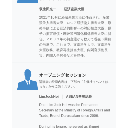
｜
萩生田光一
経済産業大臣
2021年10月に経済産業大臣に任命され、産業
競争力担当大臣、ロシア経済協力担当大臣、原
発事故による経済的影響への対応担当大臣、原
子力損害賠償・廃炉等円滑化機構担当大臣に就
任。２００３年の初当選から数えて現在６回目
の当選で、これまで、文部科学大臣、文部科学
大臣政務、教育再生担当大臣、内閣官房副長
官、内閣人事局長などを歴任。
オープニングセッション
講演者の登壇内容は、下部の「主催社イベントはこ
ちら」からご覧ください。
｜
LimJockHoi
ASEAN事務総長
Dato Lim Jock Hoi was the Permanent 
Secretary at the Ministry of Foreign Affairs and 
Trade, Brunei Darussalam since 2006.

During his tenure, he served as Brunei 