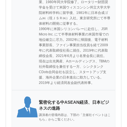
業、1980年同大学院修了。ロータリー財団奨
学金を受けて米国ウィスコンシン州立大学大学
院材料科学科に留学後、1981年に日本合成ゴ
ム㈱（現ＪＳＲ㈱）入社。東京研究所にて半導
体材料の開発に従事する。

1990年に米国シリコンバレーに赴任し、JSR 
Micro Inc. にて半導体材料事業の米国市場での
地位確立に尽力。2002年に帰国後、電子材料
事業部長、ファイン事業担当役員を経て2009
年に代表取締役社長に就任。2019年に代表取
締役会長、2021年6月より名誉会長に就任。

現在は出光興産、Aホールディングス、TBMの
社外取締役を兼任する一方、シンクタンク
CDots合同会社を設立し、スタートアップ支
援、海外企業の日本進出に助力している。
2019年より経済同友会副代表幹事。
緊密化する中ASEAN経済、日本ビジ
ネスの進路
講演者の登壇内容は、下部の「主催社イベントはこ
ちら」からご覧ください。