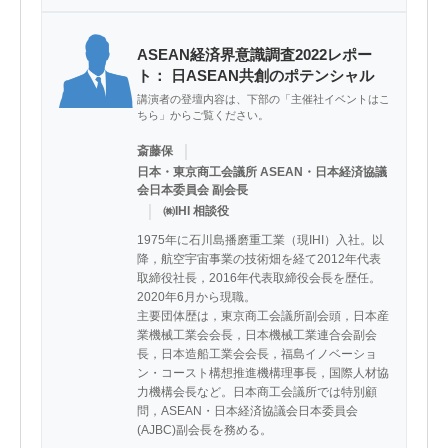
ASEAN経済界意識調査2022レポー
ト： 日ASEAN共創のポテンシャル
講演者の登壇内容は、下部の「主催社イベントはこ
ちら」からご覧ください。
｜
斎藤保
日本・東京商工会議所 ASEAN・日本経済協議
会日本委員会 副会長
｜
㈱IHI 相談役
1975年に石川島播磨重工業（現IHI）入社。以
降，航空宇宙事業の技術畑を経て2012年代表
取締役社長，2016年代表取締役会長を歴任。
2020年6月から現職。

主要団体歴は，東京商工会議所副会頭，日本産
業機械工業会会長，日本機械工業連合会副会
長，日本造船工業会会長，福島イノベーショ
ン・コースト構想推進機構理事長，国際人材協
力機構会長など。日本商工会議所では特別顧
問，ASEAN・日本経済協議会日本委員会
(AJBC)副会長を務める。