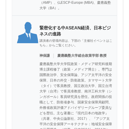
（AMP）、仏ESCP-Europe (MBA)、慶應義塾
大学（BA）。
緊密化する中ASEAN経済、日本ビジ
ネスの進路
講演者の登壇内容は、下部の「主催社イベントはこ
ちら」からご覧ください。
｜
神保謙
慶應義塾大学総合政策学部 教授
慶應義塾大学大学院政策・メディア研究科後期
博士課程修了（政策・メディア博士）。専門は
国際政治学、安全保障論、アジア太平洋の安全
保障、日本の外交・防衛政策。タマサート大学
（タイ）で客員教授、国立政治大学、国立台湾
大学（台湾）で客員准教授、南洋工科大学（シ
ンガポール）客員研究員を歴任。政府関係の役
職として、防衛省参与、国家安全保障局顧問、
外務省政策評価アドバイザリーグループ委員な
どを歴任。主な著書に『現代日本の地政学』
（共著、中央公論新社、2017）、『アジア太
平洋の安全保障アーキテクチャ：地域安全保障