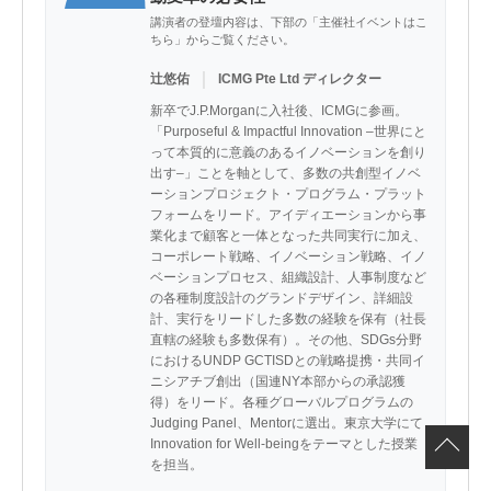
講演者の登壇内容は、下部の「主催社イベントはこ
ちら」からご覧ください。
｜
辻悠佑
ICMG Pte Ltd ディレクター
新卒でJ.P.Morganに入社後、ICMGに参画。
「Purposeful & Impactful Innovation –世界にと
って本質的に意義のあるイノベーションを創り
出す–」ことを軸として、多数の共創型イノベ
ーションプロジェクト・プログラム・プラット
フォームをリード。アイディエーションから事
業化まで顧客と一体となった共同実行に加え、
コーポレート戦略、イノベーション戦略、イノ
ベーションプロセス、組織設計、人事制度など
の各種制度設計のグランドデザイン、詳細設
計、実行をリードした多数の経験を保有（社長
直轄の経験も多数保有）。その他、SDGs分野
におけるUNDP GCTISDとの戦略提携・共同イ
ニシアチブ創出（国連NY本部からの承認獲
得）をリード。各種グローバルプログラムの
Judging Panel、Mentorに選出。東京大学にて
Innovation for Well-beingをテーマとした授業
を担当。