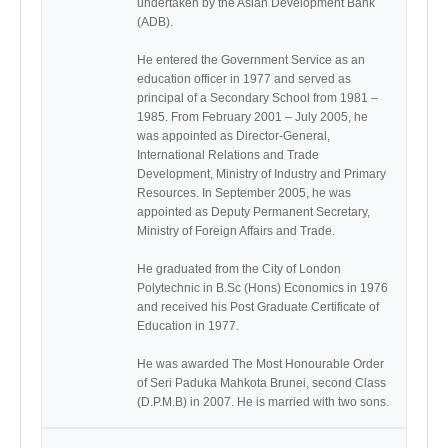
undertaken by the Asian Development Bank 
(ADB).

He entered the Government Service as an 
education officer in 1977 and served as 
principal of a Secondary School from 1981 – 
1985. From February 2001 – July 2005, he 
was appointed as Director-General, 
International Relations and Trade 
Development, Ministry of Industry and Primary 
Resources. In September 2005, he was 
appointed as Deputy Permanent Secretary, 
Ministry of Foreign Affairs and Trade.

He graduated from the City of London 
Polytechnic in B.Sc (Hons) Economics in 1976 
and received his Post Graduate Certificate of 
Education in 1977.

He was awarded The Most Honourable Order 
of Seri Paduka Mahkota Brunei, second Class 
(D.P.M.B) in 2007. He is married with two sons.