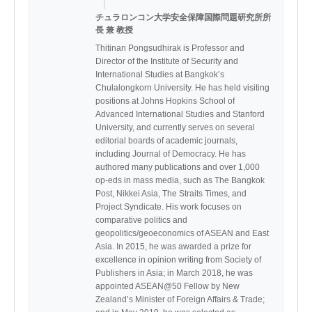
｜
チュラロンコン大学安全保障国際問題研究所所
長 兼 教授
Thitinan Pongsudhirak is Professor and 
Director of the Institute of Security and 
International Studies at Bangkok’s 
Chulalongkorn University. He has held visiting 
positions at Johns Hopkins School of 
Advanced International Studies and Stanford 
University, and currently serves on several 
editorial boards of academic journals, 
including Journal of Democracy. He has 
authored many publications and over 1,000 
op-eds in mass media, such as The Bangkok 
Post, Nikkei Asia, The Straits Times, and 
Project Syndicate. His work focuses on 
comparative politics and 
geopolitics/geoeconomics of ASEAN and East 
Asia. In 2015, he was awarded a prize for 
excellence in opinion writing from Society of 
Publishers in Asia; in March 2018, he was 
appointed ASEAN@50 Fellow by New 
Zealand’s Minister of Foreign Affairs & Trade; 