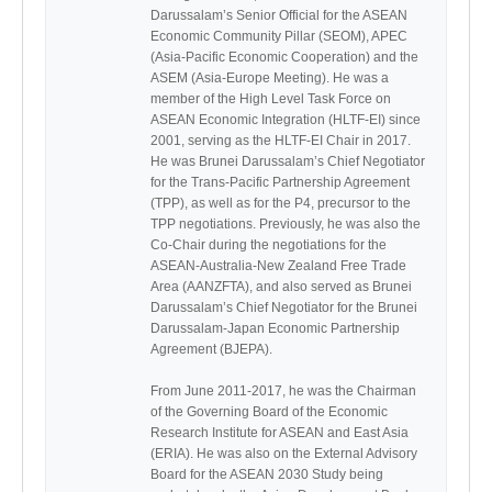
Darussalam’s Senior Official for the ASEAN 
Economic Community Pillar (SEOM), APEC 
(Asia-Pacific Economic Cooperation) and the 
ASEM (Asia-Europe Meeting). He was a 
member of the High Level Task Force on 
ASEAN Economic Integration (HLTF-EI) since 
2001, serving as the HLTF-EI Chair in 2017. 
He was Brunei Darussalam’s Chief Negotiator 
for the Trans-Pacific Partnership Agreement 
(TPP), as well as for the P4, precursor to the 
TPP negotiations. Previously, he was also the 
Co-Chair during the negotiations for the 
ASEAN-Australia-New Zealand Free Trade 
Area (AANZFTA), and also served as Brunei 
Darussalam’s Chief Negotiator for the Brunei 
Darussalam-Japan Economic Partnership 
Agreement (BJEPA).

From June 2011-2017, he was the Chairman 
of the Governing Board of the Economic 
Research Institute for ASEAN and East Asia 
(ERIA). He was also on the External Advisory 
Board for the ASEAN 2030 Study being 