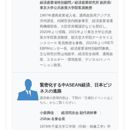
経済産業省特別顧問／経済産業研究所 副所長/
東京大学公共政策大学院客員教授
1987年通商産業省入省。通商政策局アジア大
洋州課長、内閣官房内閣参事官、経済産業省通
商機構部長、大臣官房審議官などを歴任し、
2020年より現職。2021年より東京大学公共政
策大学院客員教授、順天堂大学院データサイエ
ンスコース 客員教授を兼務。2022年よりRIETI 
EBPMセンター長、経済産業省特別顧問兼務。
主な研究分野は地政学、経済安全保障、通商政
策、エネルギー・環境政策、デジタル/イノベ
ーション政策。
緊密化する中ASEAN経済、日本ビジ
ネスの進路
講演者の登壇内容は、下部の「主催社イベントはこ
ちら」からご覧ください。
｜
｜
小柴満信
経済同友会 副代表幹事
JSR㈱ 名誉会長
1978年千葉大学工学部（印刷・画像工学）卒