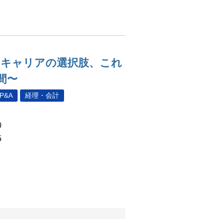
とキャリアの選択肢、これ
間〜
P&A
経理・会計
0
5