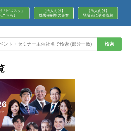
ガ『ビズスタ』
【法人向け】
【法人向け】
もこちら）
成果報酬型の集客
登壇者に講演依頼
検索
覧