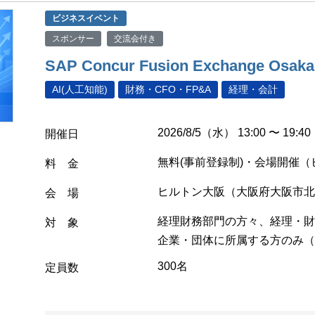
ビジネスイベント
スポンサー
交流会付き
SAP Concur Fusion Exchange Osaka
AI(人工知能)
財務・CFO・FP&A
経理・会計
2026/8/5（水） 13:00 〜 19:40
開催日
無料(事前登録制)・会場開催
料 金
ヒルトン大阪（大阪府大阪市北区
会 場
経理財務部門の方々、経理・財
対 象
企業・団体に所属する方のみ（
300名
定員数