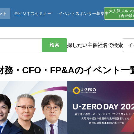
大人気メルマ
ント
全ビジネスセミナー
イベントスポンサー募集中
（再登録
検索
探したい主催社名で検索
財務・CFO・FP&Aのイベント一