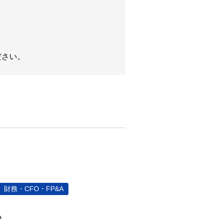
ださい。
財務・CFO・FP&A
0