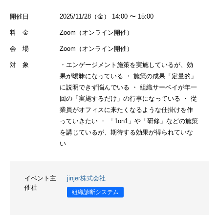
開催日
2025/11/28（金） 14:00 〜 15:00
料 金
Zoom（オンライン開催）
会 場
Zoom（オンライン開催）
対 象
・エンゲージメント施策を実施しているが、効
果が曖昧になっている ・ 施策の成果「定量的」
に説明できず悩んでいる ・ 組織サーベイが年一
回の「実施するだけ」の行事になっている ・ 従
業員がオフィスに来たくなるような仕掛けを作
っていきたい ・ 「1on1」や「研修」などの施策
を講じているが、期待する効果が得られていな
い
イベント主
jinjer株式会社
催社
組織診断システム