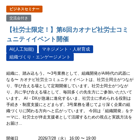
ビジネスセミナー
交流会付き
【社労士限定！】第6回カオナビ社労士コミ
ュニティイベント開催
AI(人工知能)
マネジメント・人材育成
組織づくり・エンゲージメント
組織に、踏み込もう。〜3号業務として、組織開発がAI時代の武器に
なる〜 カオナビ社労士コミュニティイベントは、社労士同士がつなが
り、学び合える場として定期開催しています。社労士同士がつなが
り、共に学び合える場として、毎回多くの先生方にご参加いただいて
います。 AI・DXが急速に進化するいま、社労士に求められる役割は
手続き・制度支援にとどまらず、3号業務を通じてより深く企業の組
織づくりに関わる方向へと広がっています。 今回は「組織開発」をテ
ーマに、社労士が伴走支援者として活躍するための視点と実践方法を
お届け...
開催日
2026/7/28（火） 16:00 〜 19:00