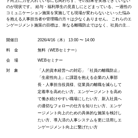
ト向上に力を入れているにも関わらず、その効果を実感できていない
のが現状です。 給与・福利厚生の見直しにとどまっている、一過性の
コミュニケーション施策を実施しても現場が変わらないといった悩み
を抱える人事担当者や管理職の方々は少なくありません。 これらのエ
ンゲージメント施策の目標は、単なる離職防止ではなく、社員の主...
開催日
2026/4/16（木） 13:00 〜 14:00
料 金
無料（WEBセミナー）
会 場
WEBセミナー
対 象
「人的資本経営への対応」「社員の離職防止」
「生産性向上」に課題を抱える企業の人事部
長・人事担当役員様、従業員の離職を減らして
定着率を高めたい方、エンゲージメントを高め
て働き続けやすい職場にしたい方、新入社員へ
の適切なフォローの仕方を知りたい方、エンゲ
ージメント向上のための具体的な施策を検討し
たい方、導入済の人事システムを更に活用しエ
ンゲージメント向上に繋げたい方