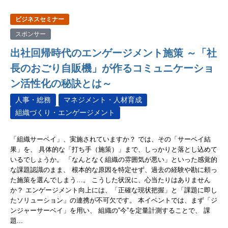
ビジネスセミナー
スポンサー
出社回帰時代のエンゲージメント施策 ～「社
長のおごり自販機」が作るコミュニケーショ
ン活性化の秘訣とは～
人事・総務
マネジメント・人材育成
組織づくり・エンゲージメント
「組織サーベイ」、実施されていますか？ では、その「サーベイ結
果」を、 具体的な「打ち手（施策）」まで、しっかりと落とし込めて
いるでしょうか。 「なんとなく組織の雰囲気が悪い」といった感覚的
な課題認識のまま、 根本的な原因を特定せず、過去の経験や勘に頼っ
た施策を選んでしまう…。 こうした状況に、心当たりはありません
か？ エンゲージメント向上には、「正確な現状把握」と「課題に即し
たソリューション」の連携が不可欠です。 本イベントでは、まず「ジ
ンジャーサーベイ」を用い、 組織の”今”を定量計測することで、 課
題...