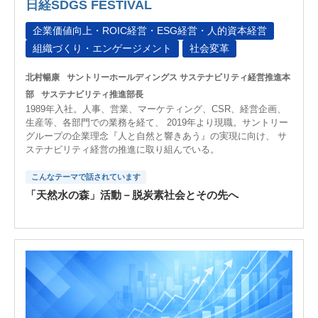
日経SDGS FESTIVAL
企業価値向上・ROIC経営・ESG経営・人的資本経営
組織づくり・エンゲージメント
社会変革
北村暢康
サントリーホールディングス サステナビリティ経営推進本
部
サステナビリティ推進部長
1989年入社。人事、営業、マーケティング、CSR、経営企画、
生産等、各部門での業務を経て、 2019年より現職。サントリー
グループの企業理念『人と自然と響きあう』の実現に向け、 サ
ステナビリティ経営の推進に取り組んでいる。
こんなテーマで話されています
「天然水の森」活動－脱炭素社会とその先へ