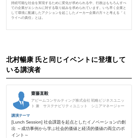
持続可能な社会を実現するために変化が求められる中、行政はもちろんすべ
ての企業がエシカルに対する取り組みを求められています。いち早く企業と
して環境に配慮したアクションを起こしたメーカー企業の方々と考える「ミ
ライへの責任」とは。
北村暢康 氏と同じイベントに登壇して
いる講演者
齋藤直毅
アビームコンサルティング株式会社 戦略ビジネスユニッ
ト 兼 サステナビリティユニット シニアマネージャー
講演テーマ
[Lunch Session] 社会課題を起点としたイノベーションの創
出 ～成功事例から学ぶ社会的価値と経済的価値の両立のポ
イント～