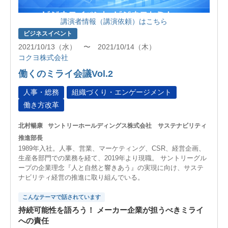
講演者情報（講演依頼）はこちら
ビジネスイベント
2021/10/13（水） 〜 2021/10/14（木）
コクヨ株式会社
働くのミライ会議Vol.2
人事・総務
組織づくり・エンゲージメント
働き方改革
北村暢康
サントリーホールディングス株式会社 サステナビリティ
推進部長
1989年入社。人事、営業、マーケティング、CSR、経営企画、
生産各部門での業務を経て、2019年より現職。 サントリーグル
ープの企業理念『人と自然と響きあう』の実現に向け、サステ
ナビリティ経営の推進に取り組んでいる。
こんなテーマで話されています
持続可能性を語ろう！ メーカー企業が担うべきミライ
への責任