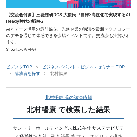
【交流会付き】三菱総研DCS 大原氏『自律×高度化で実現するAI
Ready時代の戦略』
AIとデータ活用の最前線を、先進企業の講演や最新テクノロジー
のデモを通じて体感できる会場イベントです。交流会も実施され
ます。
Snowflake合同会社
ビズスタTOP
>
ビジネスイベント・ビジネスセミナー TOP
>
講演者を探す
>
北村暢康
北村暢康 氏の講演依頼
北村暢康
で検索した結果
サントリーホールディングス株式会社 サステナビリテ
ィ経営推進本部
副本部長 兼 サステナビリティ推進