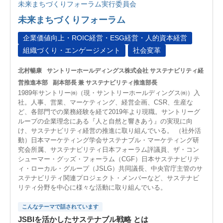
未来まちづくりフォーラム実行委員会
未来まちづくりフォーラム
企業価値向上・ROIC経営・ESG経営・人的資本経営
組織づくり・エンゲージメント
社会変革
北村暢康
サントリーホールディングス株式会社 サステナビリティ経
営推進本部
副本部長 兼 サステナビリティ推進部長
1989年サントリー㈱（現・サントリーホールディングス㈱）入
社。人事、営業、マーケティング、経営企画、CSR、生産な
ど、各部門での業務経験を経て2019年より現職。サントリーグ
ループの企業理念にある『人と自然と響きあう』の実現に向
け、サステナビリティ経営の推進に取り組んでいる。 （社外活
動）日本マーケティング学会サステナブル・マーケティング研
究会所属、サステナビリティ日本フォーラム評議員、ザ・コン
シューマー・グッズ・フォーラム（CGF）日本サステナビリテ
ィ・ローカル・グループ（JSLG）共同議長、中央官庁主管のサ
ステナビリティ関連プロジェクト・メンバーなど、サステナビ
リティ分野を中心に様々な活動に取り組んでいる。
こんなテーマで話されています
JSBIを活かしたサステナブル戦略 とは