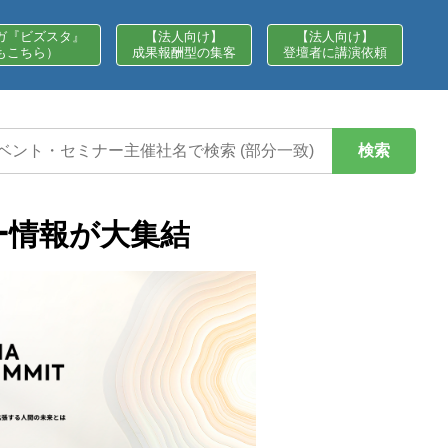
ガ『ビズスタ』
【法人向け】
【法人向け】
もこちら）
成果報酬型の集客
登壇者に講演依頼
検索
ー情報が大集結