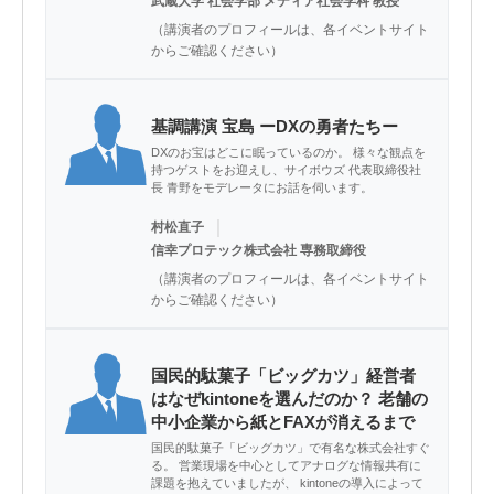
武蔵大学 社会学部 メディア社会学科 教授
（講演者のプロフィールは、各イベントサイト
からご確認ください）
基調講演 宝島 ーDXの勇者たちー
DXのお宝はどこに眠っているのか。 様々な観点を
持つゲストをお迎えし、サイボウズ 代表取締役社
長 青野をモデレータにお話を伺います。
｜
村松直子
信幸プロテック株式会社 専務取締役
（講演者のプロフィールは、各イベントサイト
からご確認ください）
国民的駄菓子「ビッグカツ」経営者
はなぜkintoneを選んだのか？ 老舗の
中小企業から紙とFAXが消えるまで
国民的駄菓子「ビッグカツ」で有名な株式会社すぐ
る。 営業現場を中心としてアナログな情報共有に
課題を抱えていましたが、 kintoneの導入によって