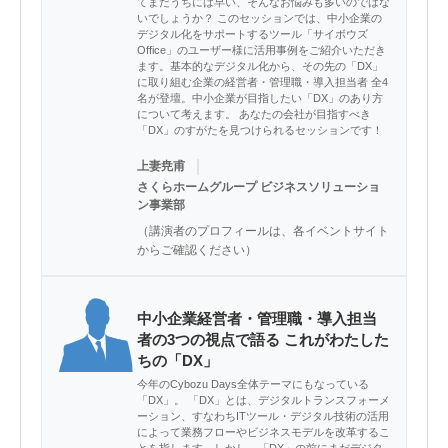
てまだうちには早い、そんなお悩みも多いのではな
いでしょうか？ このセッションでは、中小企業の
デジタル化をサポートするツール「サイボウズ
Office」のユーザー様に活用事例をご紹介いただき
ます。基本的なデジタル化から、その先の「DX」
に取り組む企業の経営者・管理職・導入担当者 全4
名が登壇。中小企業が目指したい「DX」のあり方
について考えます。 あなたの会社が目指すべき
「DX」のすがたを見つけられるセッションです！
｜
上妻尭甫
さくらホームグループ ビジネスソリューショ
ン事業部
（講演者のプロフィールは、各イベントサイト
からご確認ください）
中小企業経営者・管理職・導入担当
者の3つの視点で語る これがわたした
ちの「DX」
今年のCybozu Days全体テーマにもなっている
「DX」。 「DX」とは、デジタルトランスフォーメ
ーション、すなわちITツール・デジタル技術の活用
によって業務フローやビジネスモデルを改革するこ