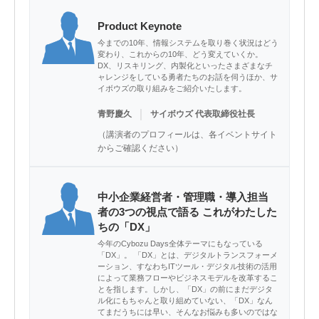
Product Keynote
今までの10年、情報システムを取り巻く状況はどう
変わり、これからの10年、どう変えていくか。
DX、リスキリング、内製化といったさまざまなチ
ャレンジをしている勇者たちのお話を伺うほか、サ
イボウズの取り組みをご紹介いたします。
｜
青野慶久
サイボウズ 代表取締役社長
（講演者のプロフィールは、各イベントサイト
からご確認ください）
中小企業経営者・管理職・導入担当
者の3つの視点で語る これがわたした
ちの「DX」
今年のCybozu Days全体テーマにもなっている
「DX」。 「DX」とは、デジタルトランスフォーメ
ーション、すなわちITツール・デジタル技術の活用
によって業務フローやビジネスモデルを改革するこ
とを指します。しかし、「DX」の前にまだデジタ
ル化にもちゃんと取り組めていない、「DX」なん
てまだうちには早い、そんなお悩みも多いのではな