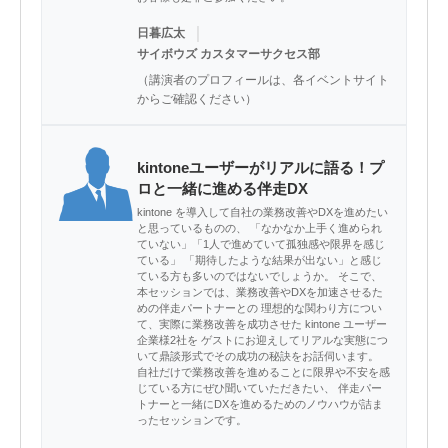
｜
日暮広太
サイボウズ カスタマーサクセス部
（講演者のプロフィールは、各イベントサイト
からご確認ください）
kintoneユーザーがリアルに語る！プ
ロと一緒に進める伴走DX
kintone を導入して自社の業務改善やDXを進めたい
と思っているものの、 「なかなか上手く進められ
ていない」「1人で進めていて孤独感や限界を感じ
ている」 「期待したような結果が出ない」と感じ
ている方も多いのではないでしょうか。 そこで、
本セッションでは、業務改善やDXを加速させるた
めの伴走パートナーとの 理想的な関わり方につい
て、実際に業務改善を成功させた kintone ユーザー
企業様2社を ゲストにお迎えしてリアルな実態につ
いて鼎談形式でその成功の秘訣をお話伺います。
自社だけで業務改善を進めることに限界や不安を感
じている方にぜひ聞いていただきたい、 伴走パー
トナーと一緒にDXを進めるためのノウハウが詰ま
ったセッションです。