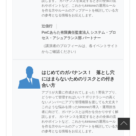
説します。 ガバナンスを策定するときの全体の流
れやポイントなど、これからkintoneの運用ルール
を作る方やルールのアップデートを検討している方
の参考となる情報をお伝えします。
｜
辻信行
PwCあらた有限責任監査法人 システム・プロ
セス・アシュアランス部 パートナー
（講演者のプロフィールは、各イベントサイト
からご確認ください）
はじめてのガバナンス！ 落とし穴
にはまらないためのリスクとの付き
合い方
アプリが大量に作成されてしまった！野良アプリ、
どうやって管理すればいい？ ITリテラシーの高く
ないメンバーにアプリ管理権限を渡しても大丈夫？
このような悩みを持ったkintoneの導入・運用担当
者に向けて、ガバナンスとは何かを分かりやすく解
説します。 ガバナンスを策定するときの全体の流
れやポイントなど、これからkintoneの運用ルール
を作る方やルールのアップデートを検討している方
の参考となる情報をお伝えします。