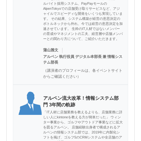
ルバイト採用システム、PayPayモールの
AlpenTokyoでの店舗受け取りサービスなど、アジ
ャイルでスピーディな開発をいくつも実現していま
す。 その結果、システム構築が経営の意思決定の
ボトルネックから外れ、今では経営の意思決定を加
速させています。 生粋のIT人材ではないメンバー
の育成やマネジメントの工夫、経営層や店舗メンバ
ーとの関わり方について、ご紹介いただきます。
｜
蒲山雅文
アルペン 執行役員 デジタル本部長 兼 情報シス
テム部長
（講演者のプロフィールは、各イベントサイト
からご確認ください）
アルペン流大改革！情報システム部
門 3年間の軌跡
「IT人材に店舗業務を教えるよりも、店舗業務に詳
しい人にkintoneを教える方が簡単だった」 ウィン
ター事業から、ゴルフやアウトドア事業などに拡大
を図るアルペン。 店舗経験出身者で構成されるア
ルペンの情報システム部では、2019年に内製化シ
フトを掲げ、ゴルフ5のCRMシステムや全店舗のア