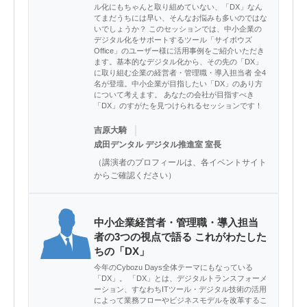
ル化にもちゃんと取り組めていない、「DX」なん
てまだうちには早い、そんなお悩みも多いのではな
いでしょうか？ このセッションでは、中小企業の
デジタル化をサポートするツール「サイボウズ
Office」のユーザー様に活用事例をご紹介いただき
ます。基本的なデジタル化から、その先の「DX」
に取り組む企業の経営者・管理職・導入担当者 全4
名が登壇。中小企業が目指したい「DX」のあり方
について考えます。 あなたの会社が目指すべき
「DX」のすがたを見つけられるセッションです！
｜
吉原大騎
成田デンタル デジタル推進室 室長
（講演者のプロフィールは、各イベントサイト
からご確認ください）
中小企業経営者・管理職・導入担当
者の3つの視点で語る これがわたした
ちの「DX」
今年のCybozu Days全体テーマにもなっている
「DX」。 「DX」とは、デジタルトランスフォーメ
ーション、すなわちITツール・デジタル技術の活用
によって業務フローやビジネスモデルを改革するこ