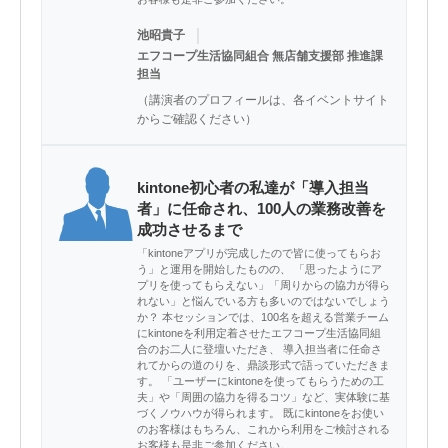
｜
池昭貴子
エフコープ生活協同組合 無店舗支援部 推進課
担当
（講演者のプロフィールは、各イベントサイト
からご確認ください）
kintone初心者の私達が「導入担当
者」に任命され、100人の業務改善を
成功させるまで
「kintoneアプリが完成したので皆に使ってもらお
う」と運用を開始したものの、 「思ったようにア
プリを使ってもらえない」「周りからの協力が得ら
れない」と悩んでいる方も多いのではないでしょう
か？ 本セッションでは、100名を超える営業チーム
にkintoneを利用定着させたエフコープ生活協同組
合のお二人に登壇いただき、 導入担当者に任命さ
れてからの道のりを、鼎談形式で語っていただきま
す。 「ユーザーにkintoneを使ってもらうための工
夫」や「周囲の協力を得るコツ」など、実体験に基
づくノウハウが得られます。 既にkintoneをお使い
のお客様はもちろん、これから利用をご検討される
お客様も是非ご参加ください。