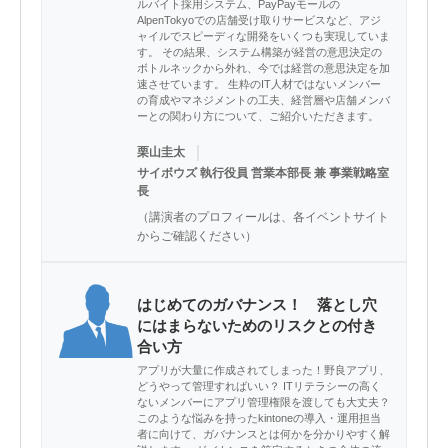
ルバイト採用システム、PayPayモールの
AlpenTokyoでの店舗受け取りサービスなど、アジ
ャイルでスピーディな開発をいくつも実現していま
す。 その結果、システム構築が経営の意思決定の
ボトルネックから外れ、今では経営の意思決定を加
速させています。 生粋のIT人材ではないメンバー
の育成やマネジメントの工夫、経営層や店舗メンバ
ーとの関わり方について、ご紹介いただきます。
｜
栗山圭太
サイボウズ 執行役員 営業本部長 兼 事業戦略室
長
（講演者のプロフィールは、各イベントサイト
からご確認ください）
はじめてのガバナンス！ 落とし穴
にはまらないためのリスクとの付き
合い方
アプリが大量に作成されてしまった！野良アプリ、
どうやって管理すればいい？ ITリテラシーの高く
ないメンバーにアプリ管理権限を渡しても大丈夫？
このような悩みを持ったkintoneの導入・運用担当
者に向けて、ガバナンスとは何かを分かりやすく解