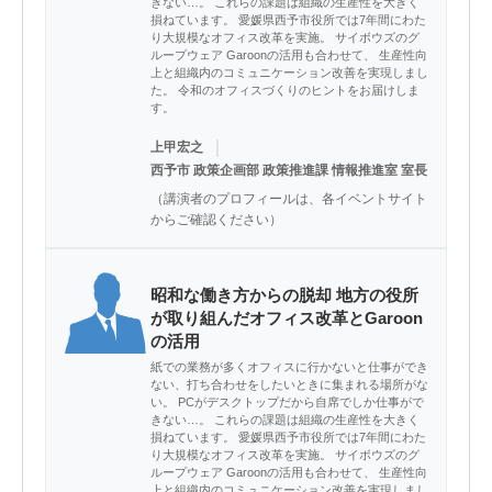
きない…。 これらの課題は組織の生産性を大きく
損ねています。 愛媛県西予市役所では7年間にわた
り大規模なオフィス改革を実施。 サイボウズのグ
ループウェア Garoonの活用も合わせて、 生産性向
上と組織内のコミュニケーション改善を実現しまし
た。 令和のオフィスづくりのヒントをお届けしま
す。
｜
上甲宏之
西予市 政策企画部 政策推進課 情報推進室 室長
（講演者のプロフィールは、各イベントサイト
からご確認ください）
昭和な働き方からの脱却 地方の役所
が取り組んだオフィス改革とGaroon
の活用
紙での業務が多くオフィスに行かないと仕事ができ
ない、打ち合わせをしたいときに集まれる場所がな
い。 PCがデスクトップだから自席でしか仕事がで
きない…。 これらの課題は組織の生産性を大きく
損ねています。 愛媛県西予市役所では7年間にわた
り大規模なオフィス改革を実施。 サイボウズのグ
ループウェア Garoonの活用も合わせて、 生産性向
上と組織内のコミュニケーション改善を実現しまし