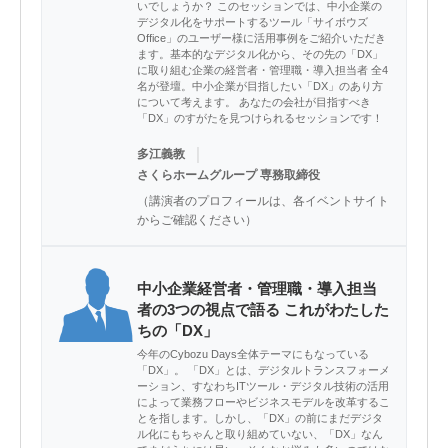
いでしょうか？ このセッションでは、中小企業の
デジタル化をサポートするツール「サイボウズ
Office」のユーザー様に活用事例をご紹介いただき
ます。基本的なデジタル化から、その先の「DX」
に取り組む企業の経営者・管理職・導入担当者 全4
名が登壇。中小企業が目指したい「DX」のあり方
について考えます。 あなたの会社が目指すべき
「DX」のすがたを見つけられるセッションです！
｜
多江義教
さくらホームグループ 専務取締役
（講演者のプロフィールは、各イベントサイト
からご確認ください）
中小企業経営者・管理職・導入担当
者の3つの視点で語る これがわたした
ちの「DX」
今年のCybozu Days全体テーマにもなっている
「DX」。 「DX」とは、デジタルトランスフォーメ
ーション、すなわちITツール・デジタル技術の活用
によって業務フローやビジネスモデルを改革するこ
とを指します。しかし、「DX」の前にまだデジタ
ル化にもちゃんと取り組めていない、「DX」なん