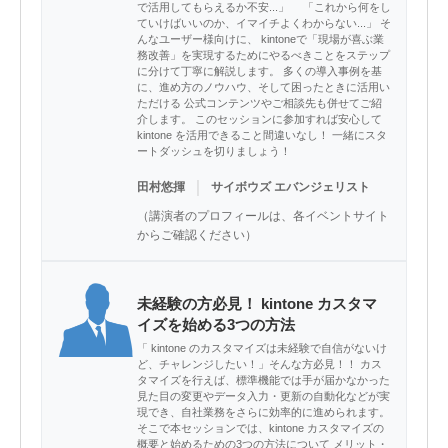
で活用してもらえるか不安...」 「これから何をし
ていけばいいのか、イマイチよくわからない...」 そ
んなユーザー様向けに、 kintoneで「現場が喜ぶ業
務改善」を実現するためにやるべきことをステップ
に分けて丁寧に解説します。 多くの導入事例を基
に、進め方のノウハウ、そして困ったときに活用い
ただける 公式コンテンツやご相談先も併せてご紹
介します。 このセッションに参加すれば安心して
kintone を活用できること間違いなし！ 一緒にスタ
ートダッシュを切りましょう！
｜
田村悠揮
サイボウズ エバンジェリスト
（講演者のプロフィールは、各イベントサイト
からご確認ください）
未経験の方必見！ kintone カスタマ
イズを始める3つの方法
「 kintone のカスタマイズは未経験で自信がないけ
ど、チャレンジしたい！」そんな方必見！！ カス
タマイズを行えば、標準機能では手が届かなかった
見た目の変更やデータ入力・更新の自動化などが実
現でき、自社業務をさらに効率的に進められます。
そこで本セッションでは、kintone カスタマイズの
概要と始めるための3つの方法について メリット・