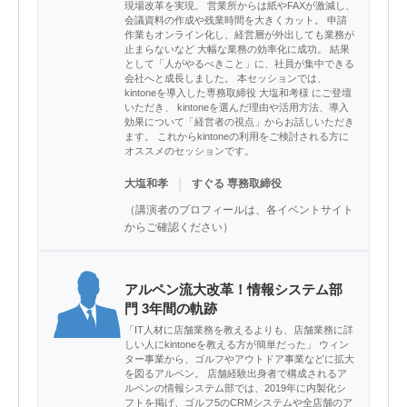
現場改革を実現。 営業所からは紙やFAXが激減し、
会議資料の作成や残業時間を大きくカット。 申請
作業もオンライン化し、経営層が外出しても業務が
止まらないなど 大幅な業務の効率化に成功。 結果
として「人がやるべきこと」に、社員が集中できる
会社へと成長しました。 本セッションでは、
kintoneを導入した専務取締役 大塩和考様 にご登壇
いただき、 kintoneを選んだ理由や活用方法、導入
効果について「経営者の視点」からお話しいただき
ます。 これからkintoneの利用をご検討される方に
オススメのセッションです。
｜
大塩和孝
すぐる 専務取締役
（講演者のプロフィールは、各イベントサイト
からご確認ください）
アルペン流大改革！情報システム部
門 3年間の軌跡
「IT人材に店舗業務を教えるよりも、店舗業務に詳
しい人にkintoneを教える方が簡単だった」 ウィン
ター事業から、ゴルフやアウトドア事業などに拡大
を図るアルペン。 店舗経験出身者で構成されるア
ルペンの情報システム部では、2019年に内製化シ
フトを掲げ、ゴルフ5のCRMシステムや全店舗のア