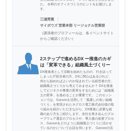
た。 令和のオフィスづくりのヒントをお届けしま
す。
｜
三浦秀寛
サイボウズ 営業本部 リージョナル営業部
（講演者のプロフィールは、各イベントサイト
からご確認ください）
2ステップで進めるDX ー推進のカギ
は「変革できる」組織風土づくりー
DX推進者として活動を始めたものの、行き詰って
しまったIT担当者の方、DXに関心はあるけれど、
何から始めればよいのか悩まれている経営者の方、
組織風土づくりから考えてみませんか？ DXを推進
してビジネスや事業の変革をするためには「組織風
土の変革」を進めることが重要です。 このセッシ
ョンでは、Garoonを活用して「風通しの良い組織
づくり」を実現されたネグロス電工株式会社様の取
り組みを紹介いただきながら、DX推進に必要な組
織のあり方をご紹介します。全社を巻き込んだグル
ープウェア選定のプロセスや、導入後の改善プロセ
ス、Garoonをどのように組織風土づくりに活かせ
ているのかについてお話を伺います。 Garoonの活