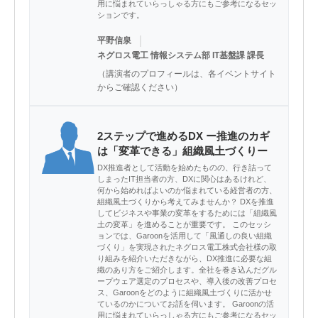
用に悩まれていらっしゃる方にもご参考になるセッ
ションです。
｜
平野信泉
ネグロス電工 情報システム部 IT基盤課 課長
（講演者のプロフィールは、各イベントサイト
からご確認ください）
2ステップで進めるDX ー推進のカギ
は「変革できる」組織風土づくりー
DX推進者として活動を始めたものの、行き詰って
しまったIT担当者の方、DXに関心はあるけれど、
何から始めればよいのか悩まれている経営者の方、
組織風土づくりから考えてみませんか？ DXを推進
してビジネスや事業の変革をするためには「組織風
土の変革」を進めることが重要です。 このセッシ
ョンでは、Garoonを活用して「風通しの良い組織
づくり」を実現されたネグロス電工株式会社様の取
り組みを紹介いただきながら、DX推進に必要な組
織のあり方をご紹介します。全社を巻き込んだグル
ープウェア選定のプロセスや、導入後の改善プロセ
ス、Garoonをどのように組織風土づくりに活かせ
ているのかについてお話を伺います。 Garoonの活
用に悩まれていらっしゃる方にもご参考になるセッ