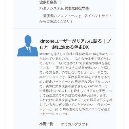
｜
波多野麻美
ハタノシステム 代表取締役専務
（講演者のプロフィールは、各イベントサイト
からご確認ください）
kintoneユーザーがリアルに語る！プ
ロと一緒に進める伴走DX
kintone を導入して自社の業務改善やDXを進めたい
と思っているものの、 「なかなか上手く進められ
ていない」「1人で進めていて孤独感や限界を感じ
ている」 「期待したような結果が出ない」と感じ
ている方も多いのではないでしょうか。 そこで、
本セッションでは、業務改善やDXを加速させるた
めの伴走パートナーとの 理想的な関わり方につい
て、実際に業務改善を成功させた kintone ユーザー
企業様2社を ゲストにお迎えしてリアルな実態につ
いて鼎談形式でその成功の秘訣をお話伺います。
自社だけで業務改善を進めることに限界や不安を感
じている方にぜひ聞いていただきたい、 伴走パー
トナーと一緒にDXを進めるためのノウハウが詰ま
ったセッションです。
｜
小野一樹
ケミカルグラウト