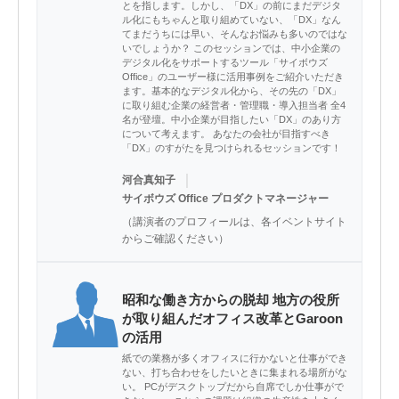
とを指します。しかし、「DX」の前にまだデジタ
ル化にもちゃんと取り組めていない、「DX」なん
てまだうちには早い、そんなお悩みも多いのではな
いでしょうか？ このセッションでは、中小企業の
デジタル化をサポートするツール「サイボウズ
Office」のユーザー様に活用事例をご紹介いただき
ます。基本的なデジタル化から、その先の「DX」
に取り組む企業の経営者・管理職・導入担当者 全4
名が登壇。中小企業が目指したい「DX」のあり方
について考えます。 あなたの会社が目指すべき
「DX」のすがたを見つけられるセッションです！
｜
河合真知子
サイボウズ Office プロダクトマネージャー
（講演者のプロフィールは、各イベントサイト
からご確認ください）
昭和な働き方からの脱却 地方の役所
が取り組んだオフィス改革とGaroon
の活用
紙での業務が多くオフィスに行かないと仕事ができ
ない、打ち合わせをしたいときに集まれる場所がな
い。 PCがデスクトップだから自席でしか仕事がで