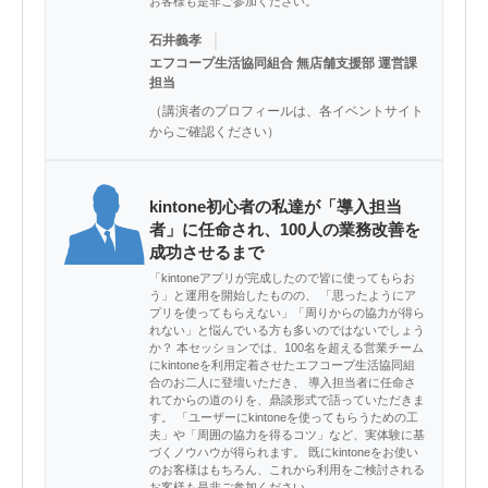
お客様も是非ご参加ください。
｜
石井義孝
エフコープ生活協同組合 無店舗支援部 運営課
担当
（講演者のプロフィールは、各イベントサイト
からご確認ください）
kintone初心者の私達が「導入担当
者」に任命され、100人の業務改善を
成功させるまで
「kintoneアプリが完成したので皆に使ってもらお
う」と運用を開始したものの、 「思ったようにア
プリを使ってもらえない」「周りからの協力が得ら
れない」と悩んでいる方も多いのではないでしょう
か？ 本セッションでは、100名を超える営業チーム
にkintoneを利用定着させたエフコープ生活協同組
合のお二人に登壇いただき、 導入担当者に任命さ
れてからの道のりを、鼎談形式で語っていただきま
す。 「ユーザーにkintoneを使ってもらうための工
夫」や「周囲の協力を得るコツ」など、実体験に基
づくノウハウが得られます。 既にkintoneをお使い
のお客様はもちろん、これから利用をご検討される
お客様も是非ご参加ください。