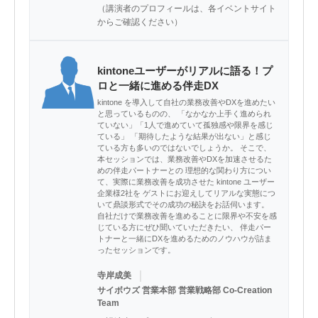
（講演者のプロフィールは、各イベントサイト
からご確認ください）
kintoneユーザーがリアルに語る！プ
ロと一緒に進める伴走DX
kintone を導入して自社の業務改善やDXを進めたい
と思っているものの、 「なかなか上手く進められ
ていない」「1人で進めていて孤独感や限界を感じ
ている」 「期待したような結果が出ない」と感じ
ている方も多いのではないでしょうか。 そこで、
本セッションでは、業務改善やDXを加速させるた
めの伴走パートナーとの 理想的な関わり方につい
て、実際に業務改善を成功させた kintone ユーザー
企業様2社を ゲストにお迎えしてリアルな実態につ
いて鼎談形式でその成功の秘訣をお話伺います。
自社だけで業務改善を進めることに限界や不安を感
じている方にぜひ聞いていただきたい、 伴走パー
トナーと一緒にDXを進めるためのノウハウが詰ま
ったセッションです。
｜
寺岸成美
サイボウズ 営業本部 営業戦略部 Co-Creation
Team