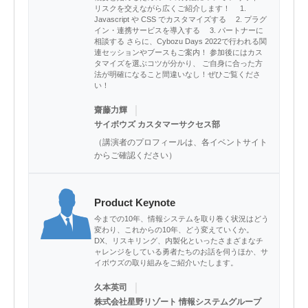
リスクを交えながら広くご紹介します！ 1.
Javascript や CSS でカスタマイズする 2. プラグ
イン・連携サービスを導入する 3. パートナーに
相談する さらに、Cybozu Days 2022で行われる関
連セッションやブースもご案内！ 参加後にはカス
タマイズを選ぶコツが分かり、 ご自身に合った方
法が明確になること間違いなし！ぜひご覧くださ
い！
｜
齋藤力輝
サイボウズ カスタマーサクセス部
（講演者のプロフィールは、各イベントサイト
からご確認ください）
Product Keynote
今までの10年、情報システムを取り巻く状況はどう
変わり、これからの10年、どう変えていくか。
DX、リスキリング、内製化といったさまざまなチ
ャレンジをしている勇者たちのお話を伺うほか、サ
イボウズの取り組みをご紹介いたします。
｜
久本英司
株式会社星野リゾート 情報システムグループ