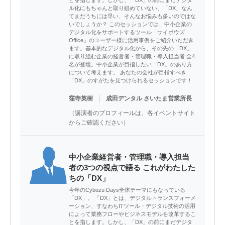
とを指します。しかし、「DX」の前にまだデジタ
ル化にもちゃんと取り組めていない、「DX」なん
てまだうちには早い、そんなお悩みも多いのではな
いでしょうか？ このセッションでは、中小企業の
デジタル化をサポートするツール「サイボウズ
Office」のユーザー様に活用事例をご紹介いただき
ます。基本的なデジタル化から、その先の「DX」
に取り組む企業の経営者・管理職・導入担当者 全4
名が登壇。中小企業が目指したい「DX」のあり方
について考えます。 あなたの会社が目指すべき
「DX」のすがたを見つけられるセッションです！
｜
窪寺英樹
成田デンタル さいたま営業所長
（講演者のプロフィールは、各イベントサイト
からご確認ください）
中小企業経営者・管理職・導入担当
者の3つの視点で語る これがわたした
ちの「DX」
今年のCybozu Days全体テーマにもなっている
「DX」。 「DX」とは、デジタルトランスフォーメ
ーション、すなわちITツール・デジタル技術の活用
によって業務フローやビジネスモデルを改革するこ
とを指します。しかし、「DX」の前にまだデジタ