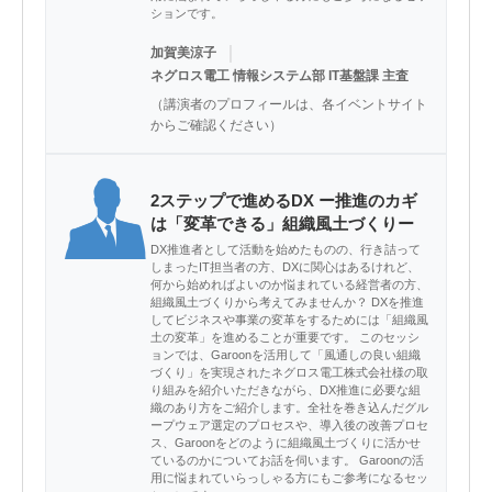
ションです。
｜
加賀美涼子
ネグロス電工 情報システム部 IT基盤課 主査
（講演者のプロフィールは、各イベントサイト
からご確認ください）
2ステップで進めるDX ー推進のカギ
は「変革できる」組織風土づくりー
DX推進者として活動を始めたものの、行き詰って
しまったIT担当者の方、DXに関心はあるけれど、
何から始めればよいのか悩まれている経営者の方、
組織風土づくりから考えてみませんか？ DXを推進
してビジネスや事業の変革をするためには「組織風
土の変革」を進めることが重要です。 このセッシ
ョンでは、Garoonを活用して「風通しの良い組織
づくり」を実現されたネグロス電工株式会社様の取
り組みを紹介いただきながら、DX推進に必要な組
織のあり方をご紹介します。全社を巻き込んだグル
ープウェア選定のプロセスや、導入後の改善プロセ
ス、Garoonをどのように組織風土づくりに活かせ
ているのかについてお話を伺います。 Garoonの活
用に悩まれていらっしゃる方にもご参考になるセッ