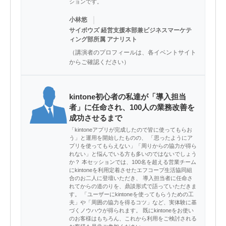
ションです。
｜
小林悠
サイボウズ 経営支援本部兼ビジネスマーケテ
ィング部所属 アナリスト
（講演者のプロフィールは、各イベントサイト
からご確認ください）
kintone初心者の私達が「導入担当
者」に任命され、100人の業務改善を
成功させるまで
「kintoneアプリが完成したので皆に使ってもらお
う」と運用を開始したものの、 「思ったようにア
プリを使ってもらえない」「周りからの協力が得ら
れない」と悩んでいる方も多いのではないでしょう
か？ 本セッションでは、100名を超える営業チーム
にkintoneを利用定着させたエフコープ生活協同組
合のお二人に登壇いただき、 導入担当者に任命さ
れてからの道のりを、鼎談形式で語っていただきま
す。 「ユーザーにkintoneを使ってもらうための工
夫」や「周囲の協力を得るコツ」など、実体験に基
づくノウハウが得られます。 既にkintoneをお使い
のお客様はもちろん、これから利用をご検討される