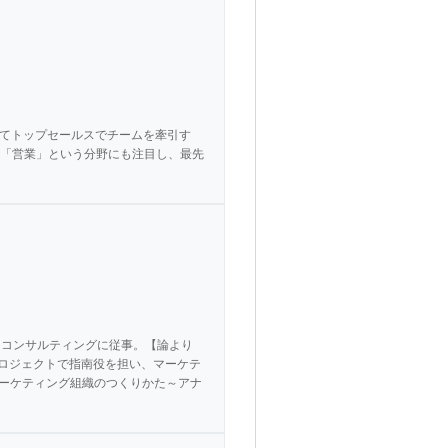
としてトップセールスでチームを牽引す
ィアは「営業」という分野にも注目し、最先
ネスコンサルティングに従事。【論より
プロジェクトで指南役を担い、マーケテ
るマーケティング組織のつくりかた～アナ