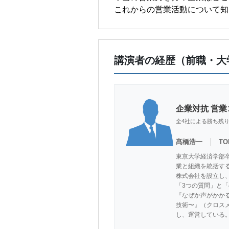
これからの営業活動について知
講演者の経歴（前職・大
企業対抗 営
全4社による勝ち残
｜
髙橋浩一
T
東京大学経済学部
業と組織を統括する
株式会社を設立し、
「3つの質問」と「
『なぜか声がかか
技術〜』（クロス
し、運営している