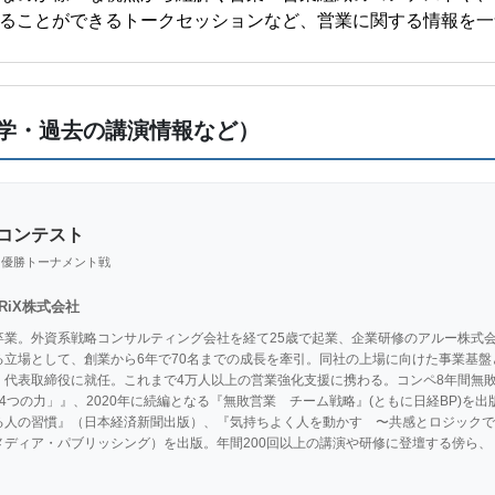
ることができるトークセッションなど、営業に関する情報を一
学・過去の講演情報など）
業コンテスト
り優勝トーナメント戦
ORiX株式会社
卒業。外資系戦略コンサルティング会社を経て25歳で起業、企業研修のアルー株式
立場として、創業から6年で70名までの成長を牽引。同社の上場に向けた事業基盤と組
代表取締役に就任。これまで4万人以上の営業強化支援に携わる。コンペ8年間無敗
4つの力」』、2020年に続編となる『無敗営業　チーム戦略』(ともに日経BP)を出版
る人の習慣』（日本経済新聞出版）、『気持ちよく人を動かす　〜共感とロジックで
メディア・パブリッシング）を出版。年間200回以上の講演や研修に登壇する傍ら
。