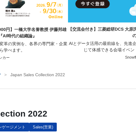
【交流会付き】三菱総研DCS 大原氏
000円】一橋大学名誉教授 伊藤邦雄
『AI時代の組織論』
AIとデータ活用の最前線を、先進
業変革の実例を、各界の専門家・企業
じて体感できる会場イベン
ら学べます。
Snow
ンカー
P
>
Japan Sales Collection 2022
lection 2022
ンゲージメント
Sales(営業)