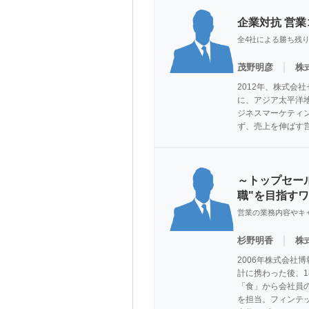
企業対抗 営
全4社による勝ち残
｜
茂野明彦
株
2012年、株式
に、アジア太平洋
ジネスマーケティ
ず、売上を伸ばす
～トップセー
職"を目指す
営業の業務内容やキ
｜
杉野明香
株
2006年株式会社
計に携わった後、1
「食」から会社員
を担当。フィンテ