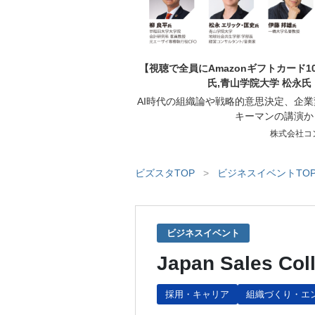
【視聴で全員にAmazonギフトカード1
氏,青山学院大学 松永氏
AI時代の組織論や戦略的意思決定、企
キーマンの講演か
株式会社コ
ビズスタTOP
>
ビジネスイベントTO
ビジネスイベント
Japan Sales Col
採用・キャリア
組織づくり・エ