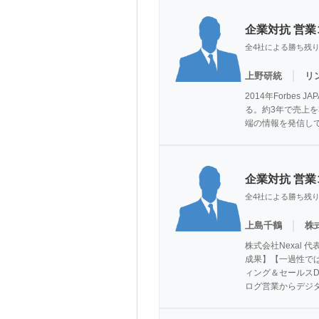
企業対抗 営
全4社による勝ち残
｜
上野研統
リ
2014年Forb
る。約3年で売上を
端の情報を発信し
企業対抗 営
全4社による勝ち残
｜
上島千鶴
株式
株式会社Nexal
成果】【一過性で
ィング＆セールスD
ログ営業からデジタ