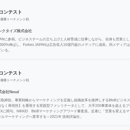
業コンテスト
り優勝トーナメント戦
ンクタイズ株式会社
es JAPANに参画。ビジネスチームの立ち上げと人材育成に従事しながら、自身も営業
300%伸ばし、Forbes JAPANは広告収入10億円超のメディアに成長。同メデ
ている。
業コンテスト
り優勝トーナメント戦
会社Nexal
 代表取締役。事業戦略からマーケティングを定義し組織改革を後押しするBtoBビジ
はなく再現性】を重視する実践型ファシリテータとして、大手200事業体を超える
Xに関与。NIKKEI　BtoBマーケティングアワード審査員。近著に「営業を変え
ルマーケティングへ変革する～2021年 技術評論社」