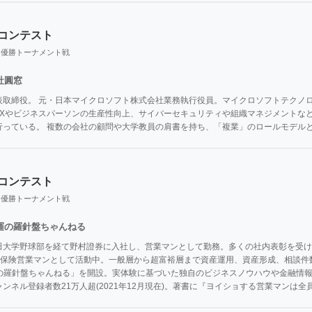
業コンテスト
り優勝トーナメント戦
社圓窓
取締役。 元・日本マイクロソフト株式会社業務執行役員。マイクロソフトテクノロ
 DXやビジネスパーソンの生産性向上、サイバーセキュリティや組織マネジメントな
行っている。 複数の会社の顧問や大学教員の肩書を持ち、「複業」のロールモデル
業コンテスト
り優勝トーナメント戦
羅の羅針盤ちゃんねる
田大学野球部を経て野村證券に入社し、営業マンとして勤務。多くの社内表彰を受け
の保険営業マンとして活動中。一般層から超富裕層まで資産運用、資産形成、相談件数15
世羅の羅針盤ちゃんねる」を開設。実体験に基づいた独自のビジネスノウハウや金融情
ンネル登録者数21万人超(2021年12月現在)。著書に『ヨイショする営業マンは全