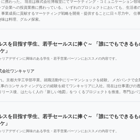
トに携わった。 現在は株式会社博報堂にてマーケティング・コミュニケーション領域
ップ企業への投資業務に携わっている。 いずれのプロジェクトにおいても、生活者
、事業成長に貢献するマーケティング戦略を開発・提供することに日々尽力中。 仕
趣味は料理、グルメ探索。
ルスを目指す学生、若手セールスに捧ぐ～ 「誰にでもできるも
ワケ」
ャリアデザインに興味のある学生・若手営業パーソンにおススメの内容です。
式会社ワンキャリア
まれ。京都⼤学⼯学部卒業。就職活動中にリーマンショックを経験。 メガバンクで企
⼈事のコンサ ルティングなどの経験を経てワンキャリアに⼊社。現在は仕事選びの透明
US」リリース後、はたらく⼈の「新しい地図」をつ くるプロジェクトを推進。専⾨は
ルスを目指す学生、若手セールスに捧ぐ～ 「誰にでもできるも
ワケ」
ャリアデザインに興味のある学生・若手営業パーソンにおススメの内容です。