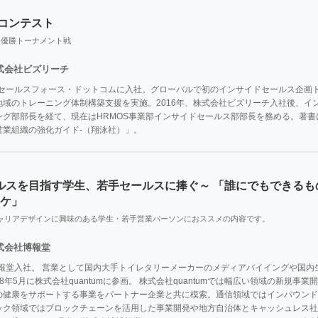
業コンテスト
り優勝トーナメント戦
式会社ビズリーチ
会社セールスフォース・ドットコムに⼊社。グローバルで初のインサイドセールス企画
地域のトレーニング体制構築⽀援を実施。2016年、株式会社ビズリーチ⼊社後、イ
ング部部⻑を経て、現在はHRMOS事業部インサイドセールス部部⻑を務める。著書
営業組織の強化ガイド-（翔泳社）」。
ルスを目指す学生、若手セールスに捧ぐ～ 「誰にでもできるも
ワケ」
ャリアデザインに興味のある学生・若手営業パーソンにおススメの内容です。
式会社博報堂
博報堂入社。 営業として国内大手トイレタリーメーカーのメディアバイイングや国
8年5月に株式会社quantumに参画。 株式会社quantumでは幅広い領域の新規事
の健康をサポートする事業をパートナー企業と共に模索。通信領域ではインバウンド
ック領域ではブロックチェーンを活用した事業開発や地方自治体とキャッシュレス社