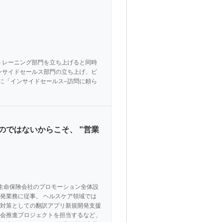
トレーニング部⾨を⽴ち上げると同時
ンサイドセールス部⾨の⽴ち上げ、ビ
に「インサイドセールス–訪問に頼ら
のではないからこそ、 "営業
内生命保険会社のプロモーション全体設
業開発業務に従事。 ヘルスケア領域では
対策としての翻訳アプリ新規開発支援
会推進プロジェクトを担当するなど、