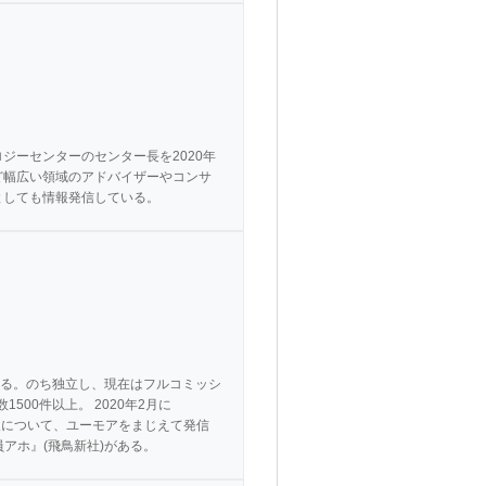
ジーセンターのセンター長を2020年
ど幅広い領域のアドバイザーやコンサ
としても情報発信している。
る。のち独立し、現在はフルコミッシ
00件以上。 2020年2月に
報について、ユーモアをまじえて発信
員アホ』(飛鳥新社)がある。