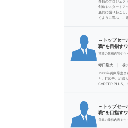
多数のプロジェク
創造やスタートア
底的に掘り起こし
くように遊ぶ」。
～トップセー
職"を目指す
営業の業務内容やキ
｜
寺口浩大
株
1988年兵庫県⽣
と、IT広告、組織
CAREER PL
～トップセー
職"を目指す
営業の業務内容やキ