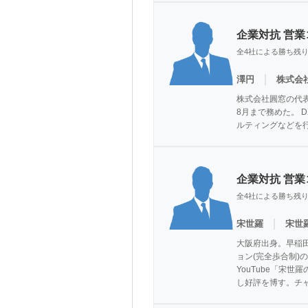
企業対抗 営
全4社による勝ち残
｜
澤円
株式会
株式会社圓窓の代表
8月まで務めた。
ルティングなどを
企業対抗 営
全4社による勝ち残
｜
宋世羅
宋世
大阪府出身。早稲
ョン(完全歩合制)
YouTube「宋
し好評を博す。チャ