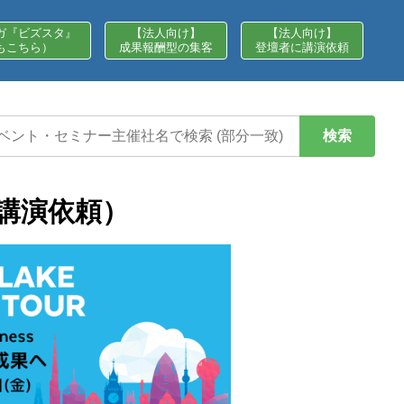
ガ『ビズスタ』
【法人向け】
【法人向け】
もこちら）
成果報酬型の集客
登壇者に講演依頼
検索
情報（講演依頼）