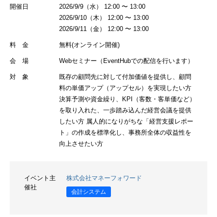
開催日
2026/9/9（水） 12:00 〜 13:00
2026/9/10（木） 12:00 〜 13:00
2026/9/11（金） 12:00 〜 13:00
料 金
無料(オンライン開催)
会 場
Webセミナー（EventHubでの配信を行います）
対 象
既存の顧問先に対して付加価値を提供し、顧問
料の単価アップ（アップセル）を実現したい方
決算予測や資金繰り、KPI（客数・客単価など）
を取り入れた、一歩踏み込んだ経営会議を提供
したい方 属人的になりがちな「経営支援レポー
ト」の作成を標準化し、事務所全体の収益性を
向上させたい方
イベント主
株式会社マネーフォワード
催社
会計システム