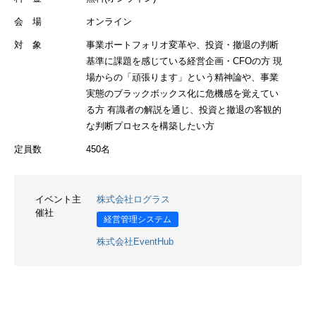
会 場
オンライン
対 象
事業ポートフォリオ変革や、投資・撤退の判断
基準に課題を感じている経営企画・CFOの方 現
場からの「頑張ります」という精神論や、事業
実態のブラックボックス化に危機感を覚えてい
る方 有識者の解説を通じ、投資と撤退の客観的
な判断プロセスを構築したい方
定員数
450名
イベント主
株式会社ログラス
催社
経営管理システム
株式会社EventHub