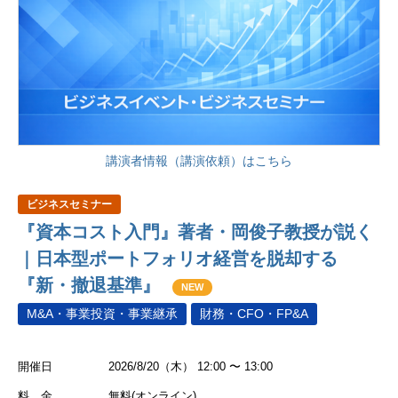
講演者情報（講演依頼）はこちら
ビジネスセミナー
『資本コスト入門』著者・岡俊子教授が説く
｜日本型ポートフォリオ経営を脱却する
『新・撤退基準』
NEW
M&A・事業投資・事業継承
財務・CFO・FP&A
開催日
2026/8/20（木） 12:00 〜 13:00
料 金
無料(オンライン)