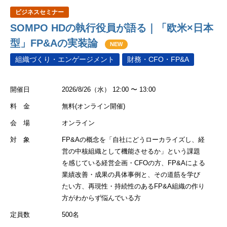
ビジネスセミナー
SOMPO HDの執行役員が語る｜「欧米×日本
型」FP&Aの実装論
NEW
組織づくり・エンゲージメント
財務・CFO・FP&A
開催日
2026/8/26（水） 12:00 〜 13:00
料 金
無料(オンライン開催)
会 場
オンライン
対 象
FP&Aの概念を「自社にどうローカライズし、経
営の中核組織として機能させるか」という課題
を感じている経営企画・CFOの方、FP&Aによる
業績改善・成果の具体事例と、その道筋を学び
たい方、再現性・持続性のあるFP&A組織の作り
方がわからず悩んでいる方
定員数
500名