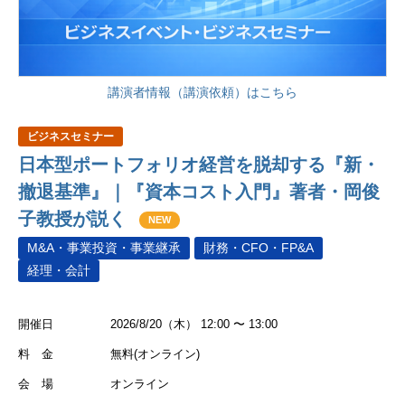
講演者情報（講演依頼）はこちら
ビジネスセミナー
日本型ポートフォリオ経営を脱却する『新・
撤退基準』｜『資本コスト入門』著者・岡俊
子教授が説く
NEW
M&A・事業投資・事業継承
財務・CFO・FP&A
経理・会計
開催日
2026/8/20（木） 12:00 〜 13:00
料 金
無料(オンライン)
会 場
オンライン