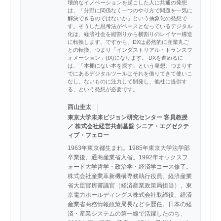
壊的なイノベーションを起こした人に共通の発想
は、「分野に関係なく一つのやり方で問題を一気に
解決できるのではないか」という抽象化の発想で
す。そうした思考法がベースとなっているデジタル
化は、経済社会を縦割りから横割りのレイヤー構造
に転換します。ですから、DXは必然的に産業丸ご
との転換、つまり「インダストリアル・トランスフ
ォメーション」(IX)になります。 DXを進めるに
は、「本棚にない本を探す」という発想、つまりす
でにあるデジタルツールはそれを借りてきて使いこ
なし、ないものに注力して開発し、他社に提供す
る、という発想が必要です。
｜
西山圭太
東京大学未来ビジョン研究センター 客員教授
／ 株式会社経営共創基盤 シニア・エグゼクテ
ィブ・フェロー
1963年東京都生まれ。1985年東京大学法学部
卒業後、通商産業省入省。1992年オックスフ
ォード大学哲学・政治学・経済学コース修了。
株式会社産業革新機構専務執行役員、経済産業
省大臣官房審議官（経済産業政策局担当）、東
京電力ホールディングス株式会社取締役、経済
産業省商務情報政策局長などを歴任。日本の経
済・産業システムの第一線で活躍したのち、