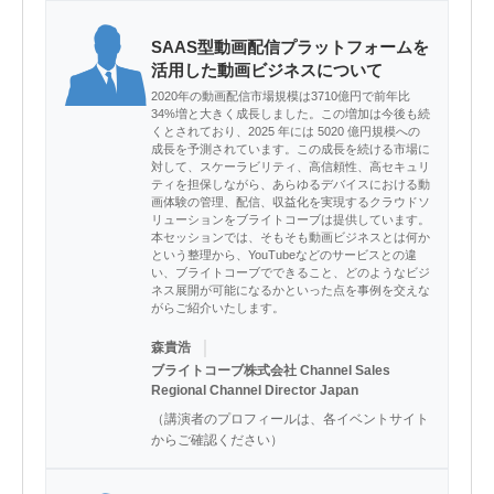
SAAS型動画配信プラットフォームを
活用した動画ビジネスについて
2020年の動画配信市場規模は3710億円で前年比
34%増と大きく成長しました。この増加は今後も続
くとされており、2025 年には 5020 億円規模への
成長を予測されています。この成長を続ける市場に
対して、スケーラビリティ、高信頼性、高セキュリ
ティを担保しながら、あらゆるデバイスにおける動
画体験の管理、配信、収益化を実現するクラウドソ
リューションをブライトコーブは提供しています。
本セッションでは、そもそも動画ビジネスとは何か
という整理から、YouTubeなどのサービスとの違
い、ブライトコーブでできること、どのようなビジ
ネス展開が可能になるかといった点を事例を交えな
がらご紹介いたします。
｜
森貴浩
ブライトコーブ株式会社 Channel Sales
Regional Channel Director Japan
（講演者のプロフィールは、各イベントサイト
からご確認ください）