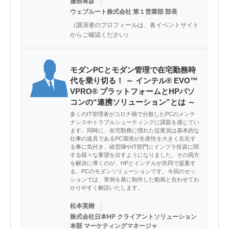
｜
服部将彦
ウェブルート株式会社 第１営業部 部長
（講演者のプロフィールは、各イベントサイト
からご確認ください）
モダンPCとモダン管理で在宅勤務時
代を乗り切る！ ～ インテル® EVO™
VPRO® プラットフォームとHPパソ
コンの“連携ソリューション”とは ～
多くのIT管理者がコロナ禍で分散したPCのメンテ
ナンスやトラブルシューティングに課題を感じてい
ます。同時に、在宅勤務に慣れた従業員は基本的な
仕事の道具であるPC環境が生産性を大きく左右す
る事に気付き、経営陣やIT部門にインフラ投資に関
する様々な要望を出すようになりました。その両方
を解決に導くのが、HPとインテルが共同で提案す
る、PCのモダンソリューションです。今回のセッ
ションでは、実例を基に制作した動画と合わせてわ
かりやすく解説いたします。
｜
松本英樹
株式会社日本HP クライアントソリューション
本部 マーケティングマネージャ