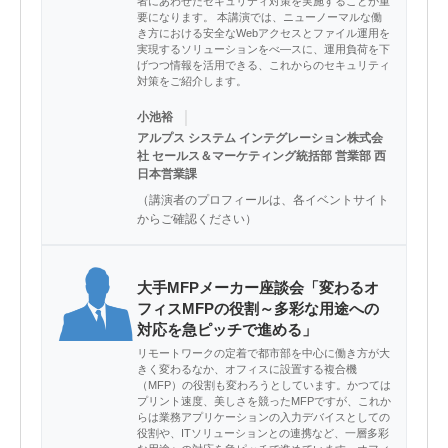
者にあわせたセキュリティ対策を実施することが重
要になります。 本講演では、ニューノーマルな働
き方における安全なWebアクセスとファイル運用を
実現するソリューションをべ―スに、運用負荷を下
げつつ情報を活用できる、これからのセキュリティ
対策をご紹介します。
｜
小池裕
アルプス システム インテグレーション株式会
社 セールス＆マーケティング統括部 営業部 西
日本営業課
（講演者のプロフィールは、各イベントサイト
からご確認ください）
大手MFPメーカー座談会「変わるオ
フィスMFPの役割～多彩な用途への
対応を急ピッチで進める」
リモートワークの定着で都市部を中心に働き方が大
きく変わるなか、オフィスに設置する複合機
（MFP）の役割も変わろうとしています。かつては
プリント速度、美しさを競ったMFPですが、これか
らは業務アプリケーションの入力デバイスとしての
役割や、ITソリューションとの連携など、一層多彩