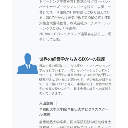
トソーシング事業を営む株式会社グローバル・
パートナーズ・テクノロジーを設立。以降、一
貫してユーザ組織のIT体制強化に取り組んでい
る。2017年からは兼業で政府CIO補佐官やIT政
策担当大臣補佐官、株式会社カーチスホールデ
ィングスCIOなどを歴任。

2019年にCIOシェアリング協議会を設立し、理
事として活動。
世界の経営学からみるDXへの視座
日本企業の経営にさらなる変化・イノベーションが
求められています。一方、イノベーションとDXに
ついては、世界中の経営学者により科学的な手法で
研究が進んでいるにも関わらず、その知見が日本ま
で十分に届いていません。本講演では、世界の経営
学の知見を使いながら、日本企業の経営への示唆を
考えていきます。
｜
入山章栄
早稲田大学大学院 早稲田大学ビジネススクー
ル 教授
慶應義塾大学卒業、同大学院経済学研究科修士
課程修了。三菱総合研究所でコンサルティング