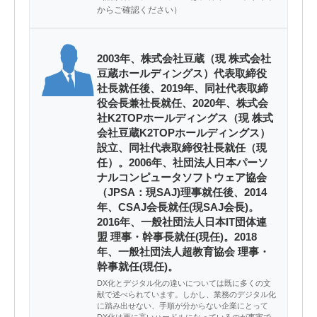
からご確認ください）
2003年、株式会社豆蔵（現 株式会社
豆蔵ホールディングス）代表取締役
社長就任後、2019年、同社代表取締
役会長兼社長就任、2020年、株式会
社K2TOPホールディングス（現 株式
会社豆蔵K2TOPホールディングス）
設立、同社代表取締役社長就任（現
任）。2006年、社団法人日本パーソ
ナルコンピュータソフトウェア協会
（JPSA：現SAJ)理事就任後、2014
年、CSAJ会長就任(現SAJ会長)。
2016年、一般社団法人日本IT団体連
盟 理事・幹事長就任(現任)。2018
年、一般社団法人超教育協会 理事・
幹事就任(現任)。
DX化とデジタル化の違いについては既に多くの文
献で述べられています。しかし、業務のデジタル化
に踏み出せない、手順が分からない企業にとって
DX化は更に高いハードルになっているのが事実で