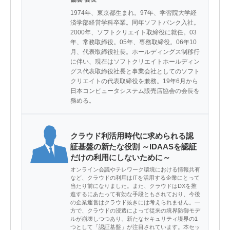
1974年、東京都生まれ。97年、学習院大学経
済学部経営学科卒業。同年ソフトバンク入社。
2000年、ソフトクリエイト取締役に就任。03
年、常務取締役。05年、専務取締役。06年10
月、代表取締役社長。ホールディングス制移行
に伴い、現在はソフトクリエイトホールディン
グス代表取締役社長と事業会社としてのソフト
クリエイトの代表取締役を兼務。19年6月から
日本コンピュータシステム販売店協会の会長を
務める。
クラウド利活用時代に求められる認
証基盤の新たな役割 ～IDAASを認証
だけの利用にしないために～
オンライン会議やテレワーク環境における情報共有
など、クラウドの利用はITを活用する企業にとって
当たり前になりました。また、クラウドはDXを推
進するにあたって有効な手段ともされており、今後
の企業運営はクラウド抜きには考えられません。一
方で、クラウドの浸透によって従来の境界防御モデ
ルが崩壊しつつあり、新たなセキュリティ境界の1
つとして「認証基盤」が注目されています。本セッ