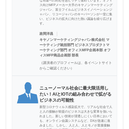
な用途への対応を急ピッチで進めています。オフィ
ス向けMFPメーカー大手のキヤノンマーケティング
ジャパン、富士フイルムビジネスイノベーションジ
ャパン、リコージャパンのキーパーソンが一堂に集
い、ビジネスの拡大に向けた熱い議論を繰り広げま
す。
｜
政岡洋昌
キヤノンマーケティングジャパン株式会社 マ
ーケティング統括部門 ビジネスプロダクトマ
ーケティング部門 オフィスMFP企画本部 オフ
ィスMFP商品企画部 部長
（講演者のプロフィールは、各イベントサイト
からご確認ください）
ニューノーマル社会に最大限活用し
たい！AIとIOTの組み合わせで拡がる
ビジネスの可能性
新型コロナウィルス感染拡大で、リアルな社会で人
と人の接触が前提のビジネスは大きな変革を強いら
れました。新しい技術が浸透しにくい日本において
も、オンライン会議システムなど、DXが急速に進
みました。 しかし、人と人、人とモノが直接接触