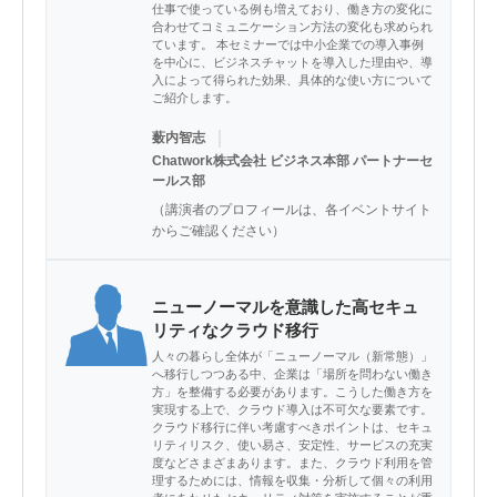
仕事で使っている例も増えており、働き方の変化に
合わせてコミュニケーション方法の変化も求められ
ています。 本セミナーでは中小企業での導入事例
を中心に、ビジネスチャットを導入した理由や、導
入によって得られた効果、具体的な使い方について
ご紹介します。
｜
薮内智志
Chatwork株式会社 ビジネス本部 パートナーセ
ールス部
（講演者のプロフィールは、各イベントサイト
からご確認ください）
ニューノーマルを意識した高セキュ
リティなクラウド移行
人々の暮らし全体が「ニューノーマル（新常態）」
へ移行しつつある中、企業は「場所を問わない働き
方」を整備する必要があります。こうした働き方を
実現する上で、クラウド導入は不可欠な要素です。
クラウド移行に伴い考慮すべきポイントは、セキュ
リティリスク、使い易さ、安定性、サービスの充実
度などさまざまあります。また、クラウド利用を管
理するためには、情報を収集・分析して個々の利用