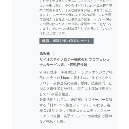
したサイオスオリジナルのシステムインテグレーシ
ョンを推し進め、今や会社ビジネスの一翼を担う事
業に成長させた、そんな経験をお話しさせていただ
きます。 ユーザー企業によるDXの加速、コロナ過
で強制される社会・仕事環境の変革、レガシーSIか
らの脱却は未だ多くの企業の課題の一つにもなって
います。その一つの解決策として参考にしていただ
ければと思います。
離職・退職対策の調査レポート
｜
黒坂肇
サイオステクノロジー株式会社 プロフェショ
ナルサービス SL 上席執行役員
90年代後半、半導体設計・テストエンジニア時
代に出会った Linux に惚れ込み、サイオステク
ノロジー前身企業に参画。以降、技術部門・ビ
ジネス責任者を歴任し、現在は上席執行役員と
して SI 事業を担当。

外部活動としては、経産省がオブザーバー参加
する「日本 OSS 推進フォーラム」の代表、各
種 OSS やクラウド関連コミュニティ、スター
トアップ支援、若手エンジニアや学生向け講師
など幅広く活動。