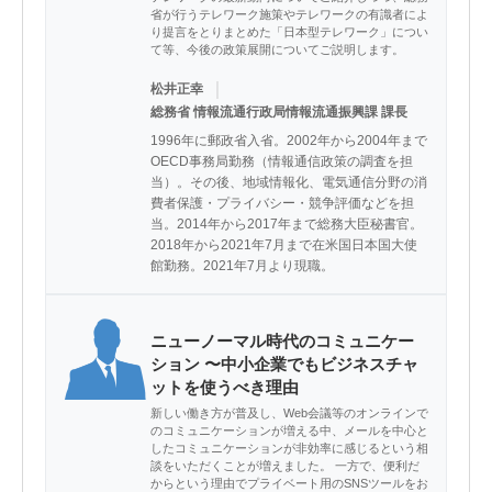
省が行うテレワーク施策やテレワークの有識者によ
り提言をとりまとめた「日本型テレワーク」につい
て等、今後の政策展開についてご説明します。
｜
松井正幸
総務省 情報流通行政局情報流通振興課 課長
1996年に郵政省入省。2002年から2004年まで
OECD事務局勤務（情報通信政策の調査を担
当）。その後、地域情報化、電気通信分野の消
費者保護・プライバシー・競争評価などを担
当。2014年から2017年まで総務大臣秘書官。
2018年から2021年7月まで在米国日本国大使
館勤務。2021年7月より現職。
ニューノーマル時代のコミュニケー
ション 〜中小企業でもビジネスチャ
ットを使うべき理由
新しい働き方が普及し、Web会議等のオンラインで
のコミュニケーションが増える中、メールを中心と
したコミュニケーションが非効率に感じるという相
談をいただくことが増えました。 一方で、便利だ
からという理由でプライベート用のSNSツールをお