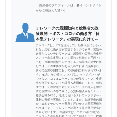
（講演者のプロフィールは、各イベントサイト
からご確認ください）
テレワークの最新動向と総務省の政
策展開 ～ポストコロナの働き方「日
本型テレワーク」の実現に向けて～
テレワークは、ICTを活用して、勤務場所にとらわ
れない柔軟な働き方を実現するものであり、出勤を
必要としないテレワークは、感染症や災害の発生時
といった非常事態において業務を継続する手段とし
ても、今般の新型コロナウイルス感染症の拡大に際
しては、その重要性があらためて社会に認識され、
多くの企業や団体において積極的に利用されていま
す。 他方、その導入については、マネジメントが
できない、コミュニケーションが取りにくい、生産
性が低下するといった課題も表面化しており、総務
省では、その課題に対してテレワークの導入を検討
する企業等への専門家による無料相談やセミナー・
相談会等を行う、地域におけるテレワークサポート
体制の整備を実施しています。また、先進事例の紹
介・表彰やテレワーク普及を呼びかける国民運動等
の実施により、テレワークの導入支援や普及促進に
取組んでいます。 本講演では、コロナ禍における
テレワークの最新動向についてご紹介しつつ、総務