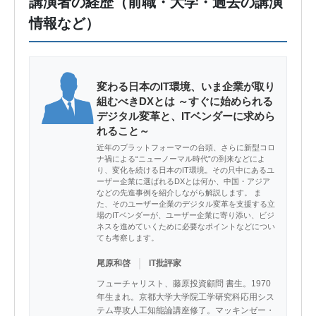
講演者の経歴（前職・大学・過去の講演
情報など）
変わる日本のIT環境、いま企業が取り
組むべきDXとは ～すぐに始められる
デジタル変革と、ITベンダーに求めら
れること～
近年のプラットフォーマーの台頭、さらに新型コロ
ナ禍による“ニューノーマル時代”の到来などによ
り、変化を続ける日本のIT環境。その只中にあるユ
ーザー企業に選ばれるDXとは何か、中国・アジア
などの先進事例を紹介しながら解説します。 ま
た、そのユーザー企業のデジタル変革を支援する立
場のITベンダーが、ユーザー企業に寄り添い、ビジ
ネスを進めていくために必要なポイントなどについ
ても考察します。
｜
尾原和啓
IT批評家
フューチャリスト、藤原投資顧問 書生。1970
年生まれ。京都大学大学院工学研究科応用シス
テム専攻人工知能論講座修了。マッキンゼー・