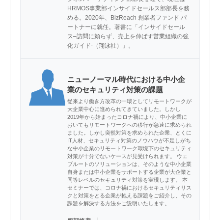
HRMOS事業部インサイドセールス部部⻑を務
める。2020年、BizReach 創業者ファンド パ
ートナーに就任。著書に「インサイドセール
ス–訪問に頼らず、売上を伸ばす営業組織の強
化ガイド-（翔泳社）」。
ニューノーマル時代における中小企
業のセキュリティ対策の課題
従来より働き方改革の一環としてリモートワークが
大企業中心に進められてきていました。しかし
2019年から始まったコロナ禍により、中小企業に
おいてもリモートワークへの移行が急速に求められ
ました。しかし突然対策を求められた企業、とくに
IT人材、セキュリティ対策のノウハウが不足しがち
な中小企業のリモートワーク環境下のセキュリティ
対策が十分でないケースが見受けられます。 ウェ
ブルートのソリューションは、そのような中小企業
自身または中小企業をサポートする企業が大企業と
同等レベルのセキュリティ対策を実現します。 本
セミナーでは、コロナ禍におけるセキュリティリス
クと対策をとる企業が抱える課題をご紹介し、その
課題を解決する方法をご説明いたします。