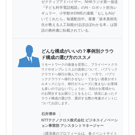
ゼクティブアドバイザー。NHKラジオ第一放送
『子ども科学電話相談』のAI・ロボット担当レ
ギュラー、小学館＠DIMEの連載「もしもAIが
いてくれたら」毎週配信中。著書「坂本真樹先
生が教える人工知能がほぼほぼわかる本」は国
語の教科書に転載されている。
どんな構成がいいの？事例別クラウ
ド構成の選び方のススメ
リモートワークの推進を背景に、プライベートクラ
ウドやオンプレミス上の資産について、パブリック
クラウドへ移行が推んでいます。 一方で、パブリ
ッククラウドへ移行させない・できない資産がボト
ルネックになり、移行がスムーズに進まないお客様
も多いのではないでしょうか。 当社がお客様から
のお聞きするお困りごとをもとに、状況にあったク
ラウド構成の選び方、選択する際の考慮ポイントに
ついてお話します。
｜
石井博幸
NTTテクノクロス株式会社 ビジネスイノベーシ
ョン事業部 アシスタントマネージャー
（講演者のプロフィールは、各イベントサイト