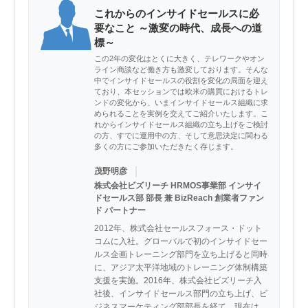
これからのインサイドセールスに必
要なこと ～激変の時代、成長への道
標～
この2年の変化はとくに大きく、テレワークやオン
ライン商談など働き方も激変しております。そんな
中でインサイドセールスの役割を変化の局面を迎え
ており、本セッションでは欧米の購買におけるトレ
ンドの変化から、いまインサイドセールス組織に求
められることを実例を交えてご紹介いたします。こ
れからインサイドセールス組織の立ち上げをご検討
の方、すでに運用中の方、そして意思決定に関わる
多くの方にご参加いただきたく存じます。
｜
茂野明彦
株式会社ビズリーチ HRMOS事業部 インサイ
ドセールス部 部長 兼 BizReach 創業者ファン
ド パートナー
2012年、株式会社セールスフォース・ドット
コムに⼊社。グローバルで初のインサイドセー
ルス企画トレーニング部⾨を⽴ち上げると同時
に、アジア太平洋地域のトレーニング体制構築
⽀援を実施。2016年、株式会社ビズリーチ⼊
社後、インサイドセールス部⾨の⽴ち上げ、ビ
ジネスマーケティング部部⻑を経て、現在は