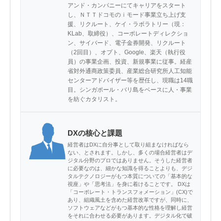
アンド・カンパニーにてキャリアをスタート
し、ＮＴＴドコモのｉモード事業立ち上げ支
援、リクルート、ケイ・ラボラトリー（現：
KLab、取締役）、コーポレートディレクショ
ン、サイバード、電子金券開発、リクルート
（2回目）、オプト、Google、楽天（執行役
員）の事業企画、投資、新規事業に従事。経産
省対外通商政策委員、産業総合研究所人工知能
センターアドバイザー等を歴任し、現職は14職
目。シンガポール・バリ島をベースに人・事業
を紡ぐカタリスト。
DXの核心と課題
経営者はDXに自分事として取り組まなければなら
ない、とされます。しかし、多くの場合経営者はデ
ジタル分野のプロではありません。そうした経営者
に必要なのは、細かな知識を得ることよりも、デジ
タルテクノロジーがもつ本質についての「基本的な
視座」や「思考法」を身に着けることです。 DXは
「コーポレート・トランスフォメーション」(CX)で
あり、組織風土を含めた経営改革ですが、同時に、
ソフトウェアなどがもつ基本的な性格を理解し経営
をそれに合わせる必要があります。デジタル化で破