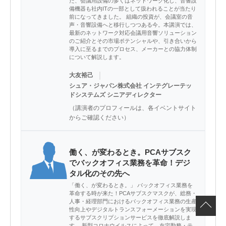
た、会議用設備の多くはネットワーク化し、音響設
備機器も社内ITの一部として扱われることが当たり
前になってきました。 組織の投資が、会議室の音
声・音響設備へと移行しつつある今。本講演では、
最新のネットワーク対応会議用音響ソリューション
のご紹介とその市場ポテンシャルや、引き合いから
導入に至るまでのプロセス、メーカーとの協力体制
について解説します。
｜
大友裕己
シュア・ジャパン株式会社 インテグレーテッ
ドシステムズ シニアディレクター
（講演者のプロフィールは、各イベントサイト
からご確認ください）
働く、が変わるとき。PCAサブスク
でバックオフィス業務を革命！デジ
タル化のその先へ
「働く、が変わるとき。」 バックオフィス業務を
革命する時が来た！PCAサブスクマスクが、総務・
人事・経理部門におけるバックオフィス業務の生産
性向上やデジタルトランスフォーメーションを実現
するサブスクリプションサービスを徹底解説しま
す。 新型コロナウイルスによって、在宅勤務・テ