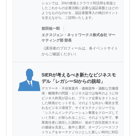
ションでは、DXの推進とクラウド利活用を前提と
したこれからの企業活動に必要な認証基盤とはどの
ようなものなのかを、認証基盤導入の検討ポイント
を交えながら、ご説明いたします。
｜
前田祐一郎
エクスジェン・ネットワークス株式会社 マー
ケティング部 部長
（講演者のプロフィールは、各イベントサイト
からご確認ください）
SIERが考えるべき新たなビジネスモ
デル「レガシーSIからの脱却」
デスマーチ・不採算案件・価格競争・過酷な労働環
境・離職率の問題・ビジネス誌では毎年のようにSI
ビジネス終焉が語られ、ブラック企業をタイトルと
した映画がヒットする。そのような向かい風吹き荒
れるビジネス環境下、サイオステクノロジーでも
「システムインテグレーション事業をクローズして
いく方針」が採られることに。そのような中で、事
業責任者に就任した講師が、改めて自社技術スキル
の価値を見直し、集中と選択、オープンソースソフ
トウェアをキーテクノロジとした新しい時代に対応