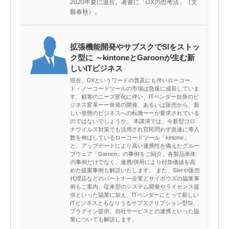
2020年夏に退官。著書に「DXの思考法」（文
藝春秋）。
拡張機能開発やサブスクでSIをストッ
ク型に ～kintoneとGaroonが生む新
しいITビジネス
現在、DXというワードの普及にも伴いローコー
ド・ノーコードツールの市場は急速に成長していま
す。顧客のニーズ変化に伴い、ITベンダー自身のビ
ジネス変革ーー単発の開発、あるいは販売から、新
しい形態のビジネスへの転換ーーが要求されている
のではないでしょうか。 本講演では、今新型コロ
ナウイルス対策でも活用され官民問わず急速に導入
数を伸ばしているローコードツール「kintone」
と、アップデートにより高い連携性を備えたグルー
プウェア「Garoon」の事例をご紹介。各製品単体
の事例だけでなく、連携/併用により付加価値を高
めた提案事例も解説いたします。 また、SIerや販売
代理店などのパートナー企業とサイボウズの協業事
例もご案内。従来型のシステム開発やライセンス提
供といった協業に加え、ITベンダーにとって新しい
ITビジネスともなりうるサブスクリプション型SI、
プラグイン提供、自社サービスとの連携といった協
業についても解説します。