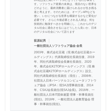
す。ソフトウェア産業の未来は、境目のない世界を
どのように、最終消費者に届けられるかが生き残る
道と考えます。そのためには、オープンAPIなどを
使い、いかにつながる世界を構築するかなど変化が
必要です。 さらに今後必要とされる人材は、何を
技術的に勉強すべきかを明確にし、これからのデジ
タル社会に適合させるにはどうしたら良いか、日本
のデジタル社会について語ります
｜
荻原紀男
一般社団法人ソフトウェア協会 会長
2003年、株式会社豆蔵（現 株式会社豆蔵ホー
ルディングス）代表取締役社長就任後、2019
年、同社代表取締役会長兼社長就任、2020
年、株式会社K2TOPホールディングス（現 株
式会社豆蔵K2TOPホールディングス）設立、
同社代表取締役社長就任（現任）。2006年、
社団法人日本パーソナルコンピュータソフトウ
ェア協会（JPSA：現SAJ)理事就任後、2014
年、CSAJ会長就任(現SAJ会長)。2016年、一
般社団法人日本IT団体連盟 理事・幹事長就任
(現任)。2018年、一般社団法人超教育協会 理
事・幹事就任(現任)。