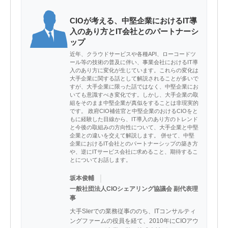
CIOが考える、中堅企業におけるIT導
入のあり方とIT会社とのパートナーシ
ップ
近年、クラウドサービスや各種API、ローコードツ
ール等の技術の普及に伴い、事業会社におけるIT導
入のあり方に変化が生じています。これらの変化は
大手企業に関する話として解説されることが多いで
すが、大手企業に限った話ではなく、中堅企業にお
いても意識すべき変化です。しかし、大手企業の取
組をそのまま中堅企業が真似をすることは非現実的
です。 政府CIO補佐官と中堅企業のおけるCIOをと
もに経験した目線から、IT導入のあり方のトレンド
と今後の取組みの方向性について、大手企業と中堅
企業との違いを交えて解説します。 併せて、中堅
企業におけるIT会社とのパートナーシップの築き方
や、逆にITサービス会社に求めること、期待するこ
とについてお話します。
｜
坂本俊輔
一般社団法人CIOシェアリング協議会 副代表理
事
大手SIerでの業務従事ののち、ITコンサルティ
ングファームの役員を経て、2010年にCIOアウ