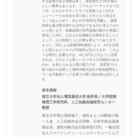
する必要がある場面は多く、製造業などDXが進み
にくい業界もあります。リアルとバーチャルをつな
ぐAI、人を介さずモノとモノを直接つなぐIoTは、
ニューノーマル社会を切り拓くカギとなり得ます。
そこであらためて、AIとIoTの特性を理解し、最新
技術を最大限活用すれば何ができるのか考えてみた
いと思います。画像認識や音声認識の能力が高度に
進化したAIが、人以上の五感能力を獲得することに
よって、人が前提だった仕事を変えつつあります。
さらに、5Gによる多数同時接続により、IoTを活用
した新たなビジネスの可能性が広がります。このよ
うな時代に必要なのは、AIとIoTをどのように活用
すれば、どのような新しいビジネスの可能性がある
のか、を考えられる人間の能力です。 研究室での
取り組みや起業した感性AI株式会社や技術顧問をし
ている不動産テック企業での取り組み例も紹介しま
す。
｜
坂本真樹
国立大学法人電気通信大学 副学長／大学院情
報理工学研究科、人工知能先端研究センター
教授
東京大学博士課程修了。感性をもつAI開発の第
一人者。人工知能学会元理事。日本学術会議連
携会員。感性AI株式会社取締役COO。一般社団
法人スマートシティ・インスティテュートエグ