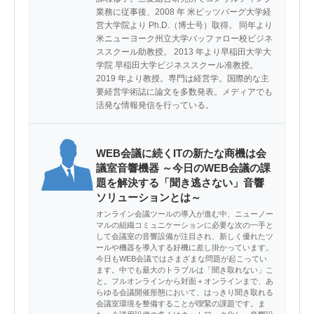
業務に従事後、2008 年 米ピッツバーグ大学経
営大学院より Ph.D.（博士号）取得。 同年より
米ニューヨーク州立大学バッファロー校ビジネ
ススクール助教授。 2013 年より早稲田大学大
学院 早稲田大学ビジネススクール准教授。 
2019 年より教授。専門は経営学。国際的な主
要経営学術誌に論文を多数発表。メディアでも
活発な情報発信を行っている。
WEB会議に続くITの新たな商機は会
議室音響機器 ～今日のWEB会議の課
題を解決する「聞き逃さない」音響
ソリューションとは～
オンライン会議ツールの導入が進む中、ニューノー
マルの組織コミュニケーションに必要な次の一手と
して会議室の音響設備が注目され、新しく優れたツ
ールや機器を導入する好機に差し掛かっています。
今日もWEB会議ではさまざまな問題が起こってい
ます。中でも最大のトラブルは「聞き取れない」こ
と。フルオンラインから対面＋オンラインまで、あ
らゆる会議開催形態において、はっきり聞き取れる
会議室環境を整備することが喫緊の課題です。ま