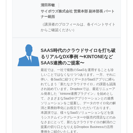
｜
清田和敏
サイボウズ株式会社 営業本部 副本部長 パート
ナー統括
（講演者のプロフィールは、各イベントサイト
からご確認ください）
SAAS時代のクラウドサイロを打ち破
るリアルなDX事例 〜KINTONEなど
SAAS連携のご提案〜
最近では、一社で複数のSaaSを運用することも珍
しいことではなくなりつつあります。一方、それに
伴い、各SaaSに紐づくデータがSaaSアプリに縛ら
れてしまう「新たなクラウドサイロ」の課題も認識
され始めています。Dropboxでは、最近リニューア
ル発表した「kintone連携プラグイン」を始めとし
て、さまざまなSaaSやアプリケーションとの連携
ソリューションをご提案し、データのサイロ化の解
消と業務効率化にお役立ていただいております。
本講演では、様々なSaaSソリューションなどを扱
うシステムインテグレーターや販売代理店などのみ
なさまにとって、新たなクラウドサイロの解消のご
提案の切り口となりえるDropbox Businessの活用
事例をご紹介いたします。