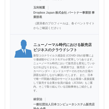
｜
玉利裕重
Dropbox Japan 株式会社 パートナー事業部 事
業部長
（講演者のプロフィールは、各イベントサイト
からご確認ください）
ニューノーマル時代における販売店
ビジネスのクラウドシフト
新型コロナウイルス感染症 (COVID-19)の影響によ
り価値観やビジネスモデルが変革しつつあります。
ニューノーマル時代において販売店も変化していか
なければなりません。 本講演では、販売店・メー
カー/ベンダー・エンドユーザーそれぞれの立場の
課題を紹介しながら解説いたします。 また、日本
で唯一IT関連の製品やサービスをお客様へ直接提案
して販売する企業が会員の協会（JCSSA）もご案
内。そこで取り組んでいる活動事例もご紹介しま
す。
｜
林宗治
一般社団法人日本コンピュータシステム販売店
協会 会長