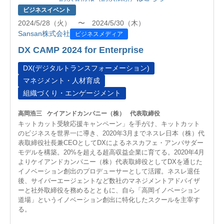
ビジネスイベント
2024/5/28（火） 〜 2024/5/30（木）
Sansan株式会社
ビジネスメディア
DX CAMP 2024 for Enterprise
DX(デジタルトランスフォーメーション)
マネジメント・人材育成
組織づくり・エンゲージメント
高岡浩三
ケイアンドカンパニー（株）
代表取締役
キットカット受験応援キャンペーン」を手がけ、キットカット
のビジネスを世界一に導き、2020年3月までネスレ日本（株）代
表取締役社長兼CEOとしてDXによるネスカフェ・アンバサダー
モデルを構築。20%を超える超高収益企業に育てる。2020年4月
よりケイアンドカンパニー（株）代表取締役としてDXを通じた
イノベーション創出のプロデューサーとして活躍。ネスレ退任
後、サイバーエージェントなど数社のマネジメントアドバイザ
ーと社外取締役を務めるとともに、自ら「高岡イノベーション
道場」というイノベーション創出に特化したスクールを主宰す
る。