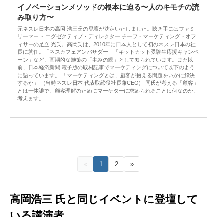
イノベーションメソッドの根本に迫る〜人のキモチの読
み取り方〜
元ネスレ日本の高岡 浩三氏の登壇が決定いたしました。聴き手にはファミ
リーマート エグゼクティブ・ディレクター チーフ・マーケティング・オフ
ィサーの足立 光氏。高岡氏は、2010年に日本人として初のネスレ日本の社
長に就任。「ネスカフェアンバサダー」「キットカット受験生応援キャンペ
ーン」など、画期的な施策の「生みの親」として知られています。また以
前、日本経済新聞 電子版の取材記事でマーケティングについて以下のよう
に語っています。 「マーケティングとは、顧客が抱える問題をいかに解決
するか」 （当時ネスレ日本 代表取締役社長兼CEO） 同氏が考える「顧客」
とは一体誰で、顧客理解のためにマーケターに求められることは何なのか、
考えます。
«
1
2
»
高岡浩三 氏と同じイベントに登壇して
いる講演者