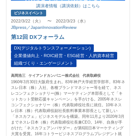
講演者情報（講演依頼）はこちら
ビジネスイベント
2022/3/22（火） 〜 2022/3/23（水）
JBpress／JapanInnovationReview
第12回 DXフォーラム
DX(デジタルトランスフォーメーション)
企業価値向上・ROIC経営・ESG経営・人的資本経営
組織づくり・エンゲージメント
高岡浩三
ケイアンドカンパニー株式会社
代表取締役
1960年3月30日大阪府生まれ。83年神戸大学経営学部卒。83年ネ
スレ日本（株）入社、各種ブランドマネジャー等を経て、ネス
レコンフェクショナリー(株）マーケティング本部長として「キ
ットカット受験応援キャンペーン」を手がける。2005年ネスレ
コンフェクショナリー（株）代表取締役社長に就任。10年ネス
レ日本（株）代表取締役副社長飲料事業本部長として新しい
「ネスカフェ」ビジネスモデルを構築。同年11月より2020年3月
までネスレ日本（株）代表取締役社長兼CEO。14年、自身が手
がけた「ネスカフェアンバサダー」が第6回日本マーケティング
大賞を受賞。16年コトラービジネスプログラムプレジデント就