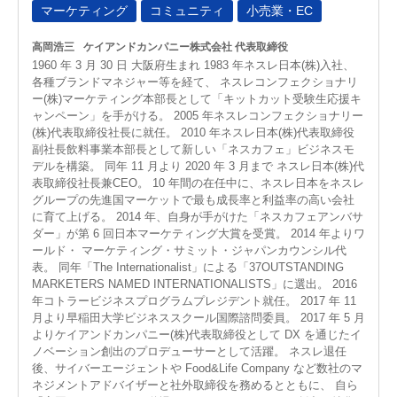
マーケティング
コミュニティ
小売業・EC
高岡浩三
ケイアンドカンパニー株式会社 代表取締役
1960 年 3 月 30 日 大阪府生まれ 1983 年ネスレ日本(株)入社、
各種ブランドマネジャー等を経て、 ネスレコンフェクショナリ
ー(株)マーケティング本部長として「キットカット受験生応援キ
ャンペーン」を手がける。 2005 年ネスレコンフェクショナリー
(株)代表取締役社長に就任。 2010 年ネスレ日本(株)代表取締役
副社長飲料事業本部長として新しい「ネスカフェ」ビジネスモ
デルを構築。 同年 11 月より 2020 年 3 月まで ネスレ日本(株)代
表取締役社長兼CEO。 10 年間の在任中に、ネスレ日本をネスレ
グループの先進国マーケットで最も成長率と利益率の高い会社
に育て上げる。 2014 年、自身が手がけた「ネスカフェアンバサ
ダー」が第 6 回日本マーケティング大賞を受賞。 2014 年よりワ
ールド・ マーケティング・サミット・ジャパンカウンシル代
表。 同年「The Internationalist」による「37OUTSTANDING
MARKETERS NAMED INTERNATIONALISTS」に選出。 2016
年コトラービジネスプログラムプレジデント就任。 2017 年 11
月より早稲田大学ビジネススクール国際諮問委員。 2017 年 5 月
よりケイアンドカンパニー(株)代表取締役として DX を通じたイ
ノベーション創出のプロデューサーとして活躍。 ネスレ退任
後、サイバーエージェントや Food&Life Company など数社のマ
ネジメントアドバイザーと社外取締役を務めるとともに、 自ら