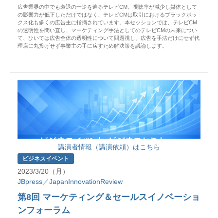
広告業界の中でも衰退の一途を辿るテレビCM。視聴率が減少し媒体として
の影響力が低下しただけではなく、テレビCMは取引におけるブラックボッ
クス化も多くの広告主に指摘されています。本セッションでは、テレビCM
の透明性を問い直し、マーケティング手法としてのテレビCMの未来につい
て、ひいては広告全体の透明性について問題視し、広告を手法だけにせず代
理店に丸投げせず事業主の手に戻すため解決策を議論します。
講演者情報（講演依頼）はこちら
ビジネスイベント
2023/3/20（月）
JBpress／JapanInnovationReview
第8回 マーケティング＆セールスイノベーショ
ンフォーラム