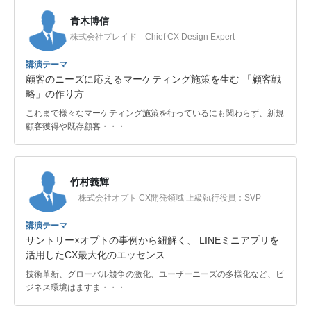
青木博信
株式会社プレイド Chief CX Design Expert
講演テーマ
顧客のニーズに応えるマーケティング施策を生む 「顧客戦
略」の作り方
これまで様々なマーケティング施策を行っているにも関わらず、新規
顧客獲得や既存顧客・・・
竹村義輝
株式会社オプト CX開発領域 上級執行役員：SVP
講演テーマ
サントリー×オプトの事例から紐解く、 LINEミニアプリを
活用したCX最大化のエッセンス
技術革新、グローバル競争の激化、ユーザーニーズの多様化など、ビ
ジネス環境はますま・・・