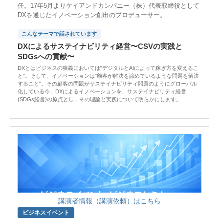
任。17年5月よりケイアンドカンパニー（株）代表取締役として
DXを通じたイノベーション創出のプロデューサー。
こんなテーマで話されています
DXによるサステイナビリティ経営〜CSVの実践と
SDGsへの貢献〜
DXとはビジネスの狭義においては"デジタルとAIによって稼ぎ方を変えるこ
と"。そして、イノベーションは"顧客が解決を諦めているような問題を解決
すること"。その顧客の問題がサステイナビリティ問題のようにグローバル
化している今、DXによるイノベーションを、サステイナビリティ経営
(SDGs経営)の原点とし、その理論と実践について明らかにします。
講演者情報（講演依頼）はこちら
ビジネスイベント