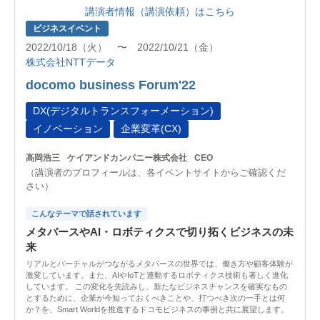
講演者情報（講演依頼）はこちら
ビジネスイベント
2022/10/18（火） 〜 2022/10/21（金）
株式会社NTTデータ
docomo business Forum'22
DX(デジタルトランスフォーメーション)
イノベーション
企業変革(CX)
高岡浩三
ケイアンドカンパニー株式会社
CEO
（講演者のプロフィールは、各イベントサイトからご確認くだ
さい）
こんなテーマで話されています
メタバースやAI・ロボティクスで切り拓くビジネスの未
来
リアルとバーチャルがつながるメタバースの世界では、働き方や顧客体験が
激変しています。また、AIやIoTと連動するロボティクス技術も著しく進化
しています。 この変化を先読みし、新たなビジネスチャンスを確実なもの
とするために、企業が今知っておくべきことや、打つべき次の一手とは何
か？を、Smart Worldを推進するドコモビジネスの事例と共に展望します。