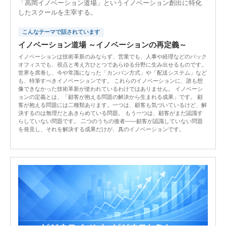
「高岡イノベーション道場」というイノベーション創出に特化
したスクールを主宰する。
こんなテーマで話されています
イノベーション道場 ～イノベーションの再定義～
イノベーションは技術革新のみならず、営業でも、人事や経理などのバック
オフィスでも、視点と考え方ひとつであらゆる分野に生み出せるものです。
世界を席巻し、今や常識になった「カンバン方式」や「配送システム」など
も、特筆すべきイノベーションです。 これらのイノベーションに、誰も想
像できなかった技術革新が使われているわけではありません。 イノベーシ
ョンの定義とは、「顧客が抱える問題の解決から生まれる成果」です。 顧
客が抱える問題には二種類あります。一つは、顧客も気づいているけど、解
決するのは無理だとあきらめている問題。 もう一つは、顧客がまだ認識す
らしていない問題です。 二つのうちの後者――顧客が認識していない問題
を発見し、それを解決する成果だけが、真のイノベーションです。