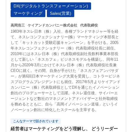
DX(デジタルトランスフォーメーション)
マーケティング
Sales(営業)
高岡浩三
ケイアンドカンパニー株式会社
代表取締役
1983年ネスレ日本（株）入社、各種ブランドマネジャー等を経
て、ネスレコンフェクショナリー(株）マーケティング本部長と
して「キットカット受験応援キャンペーン」を手がける。2005
年ネスレコンフェクショナリー（株）代表取締役社長に就任。
2010年にはネスレ日本（株）代表取締役副社長飲料事業本部長
として新しい「ネスカフェ」ビジネスモデルを構築し、同年11
月から2020年3月にかけてネスレ日本（株）代表取締役社長兼
CEOに就く。その間、自身が手がけた「ネスカフェアンバサダ
ー」が第6回日本マーケティング大賞を受賞し、コトラービジネ
スプログラムプレジデントにも就任。2017年5月よりケイアンド
カンパニー（株）代表取締役としてDXを通じたイノベーション
創出のプロデューサーとして活躍。ネスレ退任後、サイバーエ
ージェントなど数社のマネジメントアドバイザーと社外取締役
を務めるとともに、自ら「高岡イノベーション道場」というイ
ノベーション創出に特化したスクールを主宰する。
こんなテーマで話されています
経営者はマーケティングをどう理解し、 どうリーダー