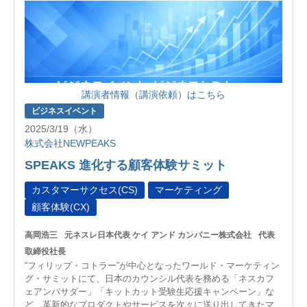
講演者情報（講演依頼）はこちら
ビジネスイベント
2025/3/19（水）
株式会社NEWPEAKS
SPEAKS 進化する顧客体験サミット
カスタマーサクセス(CS)
マーケティング
顧客体験(CX)
高岡浩三
元ネスレ日本代表 ケイ アンド カンパニー株式会社
代表
取締役社長
“フィリップ・コトラー”が中心となったワールド・マーケティン
グ・サミットにて、日本のカウンシル代表を務める「ネスカフ
ェアンバサダー」「キットカット受験生応援キャンペーン」な
ど、革新的なプロダクトやサービスを次々に送り出してきたマ