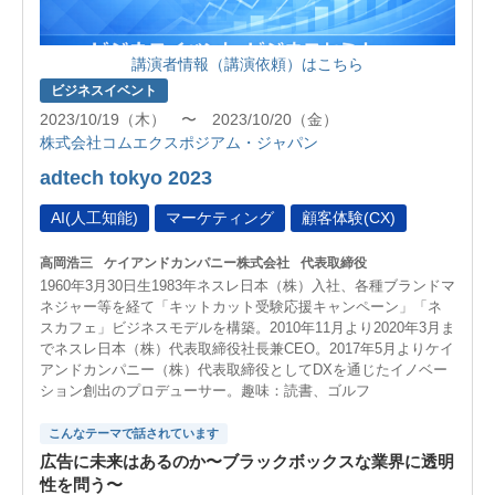
講演者情報（講演依頼）はこちら
ビジネスイベント
2023/10/19（木） 〜 2023/10/20（金）
株式会社コムエクスポジアム・ジャパン
adtech tokyo 2023
AI(人工知能)
マーケティング
顧客体験(CX)
高岡浩三
ケイアンドカンパニー株式会社
代表取締役
1960年3月30日生1983年ネスレ日本（株）入社、各種ブランドマ
ネジャー等を経て「キットカット受験応援キャンペーン」「ネ
スカフェ」ビジネスモデルを構築。2010年11月より2020年3月ま
でネスレ日本（株）代表取締役社長兼CEO。2017年5月よりケイ
アンドカンパニー（株）代表取締役としてDXを通じたイノベー
ション創出のプロデューサー。趣味：読書、ゴルフ
こんなテーマで話されています
広告に未来はあるのか〜ブラックボックスな業界に透明
性を問う〜