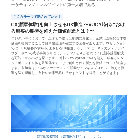
ーケティング・マネジメントの第一人者である。
こんなテーマで話されています
CX(顧客体験)を向上させるDX推進 〜VUCA時代におけ
る顧客の期待を超えた価値創造とは？〜
デジタル時代において、顧客との接点は劇的に変化し、企業は直接的な体験
価値を提供することで競争優位性を確立する必要があります。本セッション
では「CX(顧客体験)を向上させるDX推進」をテーマに、ネスカフェアンバ
サダーやM3の成功事例をもとに、デジタルとAIがどのように顧客課題解決
を可能にするのかを探ります。従来のBtoBやBtoCの枠を超え、顧客とのタ
ッチポイント全体を最適化することで創出される新たな価値について議論し
ます。参加者は、CXがマーケティング活動やビジネスプロセスに与える影
響を深く理解し、自社の未来戦略に活かすヒントを得ることができます。
講演者情報（講演依頼）はこちら