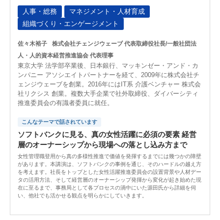
人事・総務
マネジメント・人材育成
組織づくり・エンゲージメント
佐々木裕子
株式会社チェンジウェーブ 代表取締役社長/一般社団法
人・人的資本経営推進協会 代表理事
東京大学 法学部卒業後、日本銀行、マッキンゼー・アンド・カ
ンパニー アソシエイトパートナーを経て、2009年に株式会社チ
ェンジウェーブを創業。2016年にはIT系 介護ベンチャー 株式会
社リクシス 創業。複数大手企業で社外取締役、ダイバーシティ
推進委員会の有識者委員に就任。
こんなテーマで話されています
ソフトバンクに見る、真の女性活躍に必須の要素 経営
層のオーナーシップから現場への落とし込み方まで
女性管理職登用から真の多様性推進で価値を発揮するまでには幾つかの障壁
があります。本講演は、ソフトバンクの事例を通じ、そのハードルの越え方
を考えます。社長をトップとした女性活躍推進委員会の設置背景や人材デー
タの活用方法、そして経営層のオーナーシップ発揮から変化が起き始めた現
在に至るまで、事務局として各プロセスの渦中にいた源田氏から詳細を伺
い、他社でも活かせる観点を明らかにしていきます。