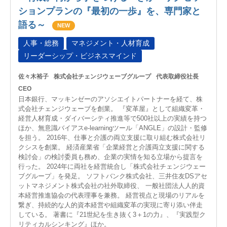
ションプランの『最初の一歩』を、専門家と
語る～
NEW
人事・総務
マネジメント・人材育成
リーダーシップ・ビジネスマインド
佐々木裕子
株式会社チェンジウェーブグループ
代表取締役社長
CEO
日本銀行、マッキンゼーのアソシエイトパートナーを経て、株
式会社チェンジウェーブを創業。 『変革屋』として組織変革・
経営人材育成・ダイバーシティ推進等で500社以上の実績を持つ
ほか、無意識バイアスe-learningツール「ANGLE」の設計・監修
を担う。 2016年、仕事と介護の両立支援に取り組む株式会社リ
クシスを創業。 経済産業省「企業経営と介護両立支援に関する
検討会」の検討委員も務め、企業の実情を知る立場から提言を
行った。 2024年に両社を経営統合し「株式会社チェンジウェー
ブグループ」を発足。 ソフトバンク株式会社、三井住友DSアセ
ットマネジメント株式会社の社外取締役、 一般社団法人人的資
本経営推進協会の代表理事を兼務。 経営視点と現場のリアルを
繋ぎ、持続的な人的資本経営や組織変革の実現に寄り添い伴走
している。 著書に『21世紀を生き抜く3＋1の力』、『実践型ク
リティカルシンキング』ほか。