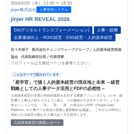
2026/5/20（水） 13:30 〜 18:30
jinjer株式会社
人事管理システム
jinjer HR REVEAL 2026
DX(デジタルトランスフォーメーション)
人事・総務
企業価値向上・ROIC経営・ESG経営・人的資本経営
佐々木裕子
株式会社チェンジウェーブグループ／人的資本経営推進
協会
代表取締役社長／代表理事
プロフィールは主催社ページを参考ください。
こんなテーマで話されています
「産学官」で描く人的資本経営の現在地と未来 ～経営
戦略としての人事データ活用とPDPの必然性～
人的資本経営が企業の持続的成長を左右する重要アジェンダとなった今、経
営層と人事は人材をどのように捉え、その価値を引き出すべきでしょうか。
本セッションでは、「学」「官」「産」の視点からPDP（People Data
Platform）や人事データ統合の意義と最新動向を議論し、これからの時代に
求められる経営を動かす人事のあり方を提言します。
人的資本経営の調査レポート