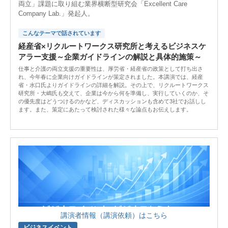
両立」課題に取り組む業界横断型研究会「Excellent Care
Company Lab.」発起人。
こんなテーマで話されています
経産省×リクルートワークス研究所と考えるビジネスケ
アラー支援～企業ガイドラインの解説と具体的施策～
仕事と介護の両立支援の重要性は、厚労省・経産省の政策として打ち出さ
れ、今年春に企業向けガイドラインが策定されました。本講演では、経産
省・水口氏よりガイドラインの詳細を解説。その上で、リクルートワークス
研究所・大嶋氏も交えて、企業は今から何を準備し、実行していくのか、そ
の優先度はどうつけるのかなど、ディスカッションも含めて3社でお話しし
ます。また、策定にあたって検討された様々な論点もお伝えします。
講演者情報（講演依頼）はこちら
ビジネスイベント