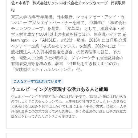
佐々木裕子
株式会社リクシス/株式会社チェンジウェーブ
代表取締
役
東京大学 法学部卒業後、日本銀行、マッキンゼー・アンド・カ
ンパニー アソシエイトパートナーを経て、2009年に 「株式会社
チェンジウェーブ」を創業。『変革屋』 として、組織変革・経
営人材育成など500社以上の実績を持つほか、無意識バイアス e-
learningツール 「ANGLE」 の設計・監修、2016年にはIT系 介護
ベンチャー企業「株式会社リクシス」を創業、2022年には「一
般社団法人 人的資本経営推進協会」の代表理事に就任。その
他、複数大手企業で社外取締役、ダイバーシティ推進委員会の
有識者委員等を務める。著書 『21世紀を生き抜く3＋1の力』
『実践型クリティカルシンキング』 他。
こんなテーマで話されています
ウェルビーイングが実現する活力ある人と組織
ウェルビーイングを実現するためには何が必要で、実現した先には何がある
のでしょう？このセッションでは、人事異動や社内プロジェクトへの参画な
どあらゆる仕組みを10年以上かけて社員による「手挙げ方式」に変え、人事
評価制度をこの方式で変えて来た丸井と、多くの企業の介護と仕事の両立支
援などを行ってきたリクシスから学びます。