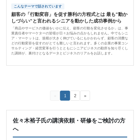
こんなテーマで話されています
顧客の「行動変容」を促す勝利の方程式とは 最も“動か
しづらい“と言われるシニアを動かした成功事例から
「商品やサービスの価値をいかに伝え、顧客の行動を変化させるか」は、事
業責任者やマーケターの皆様が日々お悩みの点かもしれません。中でもシニ
ア・マーケットは、規模が大きく伸びているにもかかわらず、顧客の消費な
どの行動変容を促すのがとても難しいと言われます。多くの企業の事業コン
サルティング・経営変革を行うとともにシニアビジネスの勘所を知り尽くし
た講師が、裏付けとなるデータとビジネスのリアルをお話します。
«
1
2
»
佐々木裕子氏の講演依頼・研修をご検討の方
へ