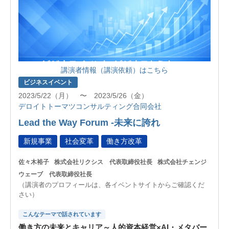
講演者情報（講演依頼）はこちら
ビジネスイベント
2023/5/22（月） 〜 2023/5/26（金）
デロイトトーマツコンサルティング合同会社
Lead the Way Forum -未来に誇れ
新規事業
社会変革
働き方改革
佐々木裕子
株式会社リクシス 代表取締役社長
株式会社チェンジ
ウェーブ 代表取締役社長
（講演者のプロフィールは、各イベントサイトからご確認くだ
さい）
こんなテーマで話されています
働き方の未来とキャリア～人的資本経営×AI・メタバー