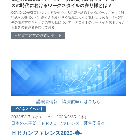
スの時代におけるワークスタイルの在り様とは？
COVID-19が収束しつつあるなかで、人的資本経営やメタバース、そして対
話式AIの登場など、働き方を取り巻く環境は大きく変わつつある。 4－5年
先の働き方やキャリアの在り様について、デロイトのサーベイも踏まえなが
ら各界の有識者を交えて語る
人的資本経営の調査レポート
講演者情報（講演依頼）はこちら
ビジネスイベント
2023/5/17（水） 〜 2023/5/25（木）
日本の人事部「ＨＲカンファレンス」運営委員会
ＨＲカンファレンス2023-春-