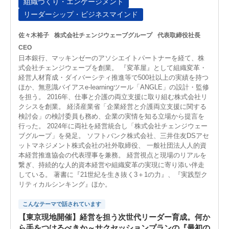
組織づくり・エンゲージメント
リーダーシップ・ビジネスマインド
佐々木裕子
株式会社チェンジウェーブグループ
代表取締役社長
CEO
日本銀行、マッキンゼーのアソシエイトパートナーを経て、株
式会社チェンジウェーブを創業。 『変革屋』として組織変革・
経営人材育成・ダイバーシティ推進等で500社以上の実績を持つ
ほか、無意識バイアスe-learningツール「ANGLE」の設計・監修
を担う。 2016年、仕事と介護の両立支援に取り組む株式会社リ
クシスを創業。 経済産業省「企業経営と介護両立支援に関する
検討会」の検討委員も務め、企業の実情を知る立場から提言を
行った。 2024年に両社を経営統合し「株式会社チェンジウェー
ブグループ」を発足。 ソフトバンク株式会社、三井住友DSアセ
ットマネジメント株式会社の社外取締役、 一般社団法人人的資
本経営推進協会の代表理事を兼務。 経営視点と現場のリアルを
繋ぎ、持続的な人的資本経営や組織変革の実現に寄り添い伴走
している。 著書に『21世紀を生き抜く3＋1の力』、『実践型ク
リティカルシンキング』ほか。
こんなテーマで話されています
【東京現地開催】経営を担う次世代リーダー育成。何か
ら手をつけるべきか～サクセッションプランの『最初の