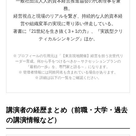
一般社団法人人的資本経営推進協会の代表理事を兼
務。
経営視点と現場のリアルを繋ぎ、持続的な人的資本経
営や組織変革の実現に寄り添い伴走している。
著書に『21世紀を生き抜く3＋1の力』、『実践型クリ
ティカルシンキング』ほか。
※ プロフィールの引用元は「【東京現地開催】経営を担う次世代リ
ーダー育成。何から手をつけるべきか～サクセッションプランの
『最初の一歩』を、専門家と語る～」になります。
※ 登壇者情報には同姓同名も含まれている場合があります。
※ 詳細は以下の一覧をご確認ください。
講演者の経歴まとめ（前職・大学・過去
の講演情報など）