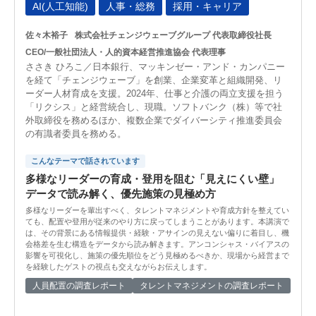
AI(人工知能)
人事・総務
採用・キャリア
佐々木裕子
株式会社チェンジウェーブグループ 代表取締役社長
CEO/一般社団法人・人的資本経営推進協会 代表理事
ささき ひろこ／日本銀行、マッキンゼー・アンド・カンパニー
を経て「チェンジウェーブ」を創業、企業変革と組織開発、リ
ーダー人材育成を支援。2024年、仕事と介護の両立支援を担う
「リクシス」と経営統合し、現職。ソフトバンク（株）等で社
外取締役を務めるほか、複数企業でダイバーシティ推進委員会
の有識者委員を務める。
こんなテーマで話されています
多様なリーダーの育成・登用を阻む「見えにくい壁」
データで読み解く、優先施策の見極め方
多様なリーダーを輩出すべく、タレントマネジメントや育成方針を整えてい
ても、配置や登用が従来のやり方に戻ってしまうことがあります。本講演で
は、その背景にある情報提供・経験・アサインの見えない偏りに着目し、機
会格差を生む構造をデータから読み解きます。アンコンシャス・バイアスの
影響を可視化し、施策の優先順位をどう見極めるべきか、現場から経営まで
を経験したゲストの視点も交えながらお伝えします。
人員配置の調査レポート
タレントマネジメントの調査レポート