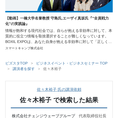
【動画】一橋大学名誉教授 守島氏,エーザイ真坂氏『“全員戦力
化”の実践論』
情報が飽和する現代社会では、自らが抱える非効率に対して、本
質的に役立つ情報を取捨選択することが難しくなっています。
BOXIL EXPOは、あなた自身が抱える非効率に対して「正しく」
「シンプル」な情報を提供し、非効率の解消や生産性の向上をサ
スマートキャンプ株式会社
ポートするオンラインイベントです。今回は経営者や人事・労
務、総務部門で働く方々を対象に、人材の採用育成や組織づく
ビズスタTOP
>
ビジネスイベント・ビジネスセミナー TOP
り、業務効率化に繋がる講演をはじめ、様々な非効率を解消する
>
講演者を探す
>
佐々木裕子
サービスが紹介されるセミナーや、サービスを比較できる機会を
ご用意しております。
佐々木裕子 氏の講演依頼
佐々木裕子
で検索した結果
株式会社チェンジウェーブグループ
代表取締役社長