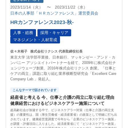
2023/11/14（火） 〜 2023/11/22（水）
日本の人事部「ＨＲカンファレンス」運営委員会
HRカンファレンス2023-秋-
人事・総務
採用・キャリア
マネジメント・人材育成
佐々木裕子
株式会社リクシス 代表取締役社長
東京大学 法学部卒業後、日本銀行、マッキンゼー・アンド・カ
ンパニー アソシエイトパートナーを経て、2009年に株式会社チ
ェンジウェーブ創業、2016年株式会社リクシス 創業。「仕事と
ケアの両立」課題に取り組む業界横断型研究会「Excellent Care
Company Lab.」発起人。
こんなテーマで話されています
経産省と考える 今、仕事と介護の両立に取り組む理由
健康経営におけるビジネスケアラー施策について
超高齢社会が加速する中で、ビジネスケアラー対策（仕事と介護の両立支
援）の重要性は、国（厚生労働省・経済産業省）の政策として明確に打ち出
されています。健康経営度調査で今年から「企業のビジネスケアラー施策」
が調査・評価項目に入りました。経済産業省にて「ビジネスケアラー政策」