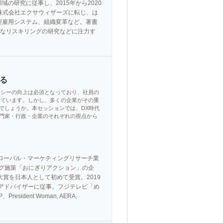
の研究に従事し、2015年から2020
月、株式会社エクサウィザーズに転じ、は
型雇用システム、組織変革など。著書
なリスキリングの研究などに注力す
る
ラシーの向上は必須となっており、社員の
っています。しかし、多くの企業がその重
でしょうか。本セッションでは、DX時代
門家・行政・企業のそれぞれの視点から
グローバル・マーケティングリサーチ業
ィング施策「おにぎりアクション」の企
大賞を日本人として初めて受賞。2019
戦略アドバイザーに従事。フジテレビ「め
nt Woman, AERA, 