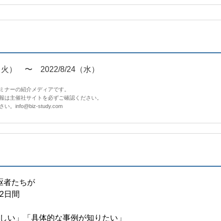
3（火） 〜 2022/8/24（水）
セミナーの紹介メディアです。
情報は主催社サイトを必ずご確認ください。
fo@biz-study.com
駆者たちが
2日間
しい」「具体的な事例が知りたい」