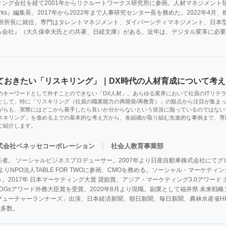
ング会社を経て2001年からリクルートワークス研究所に参画。人材マネジメント領域
rks』編集長、2017年から2022年まで人事研究センター長を務めた。2022年4
研究所所長に就任。専門はタレントマネジメント、ダイバーシティマネジメント、日本
る会社』（大久保幸夫氏との共著、日経文庫）がある。近年は、デジタル変革に必要
ておきたい「リスキリング」｜DX時代の人材育成について考え
のキーワードとして外すことのできない「DX人材」。あらゆる業界において社員のITリテ
として、特に「リスキリング（社員の職業能力の再開発/再教育）」の観点から注目が集ま
がらも、実際にはどこから着手したら良いか分からないという状況に陥っているのではない
スキリング」を進める上での基本的な考え方から、各組織が取り組む先進的な事例まで、専
ご紹介します。
｜
式会社ベネッセコーポレーション
社会人教育事業部
者。 ソーシャルビジネスプロデューサー。2007年より日産自動車株式会社にて
年よりNPO法人TABLE FOR TWOに参画、CMOを務める。ソーシャル・マーケテ
。2017年 日本マーケティング大賞 奨励賞、アジア・マーケティング3.0アワード 
SDGsアワード外務大臣賞を受賞。2020年8月より現職。副業として福井県 未来
ーチャーランナーズ」出演、日本経済新聞、朝日新聞、毎日新聞、農林水産省HP、Preside
掲載多数。