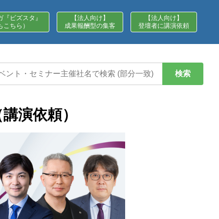
ガ『ビズスタ』
【法人向け】
【法人向け】
もこちら）
成果報酬型の集客
登壇者に講演依頼
検索
報（講演依頼）