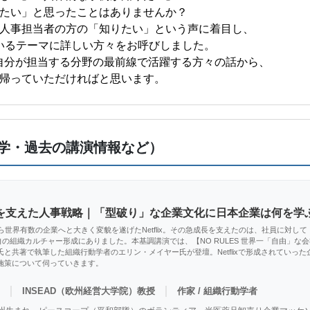
たい」と思ったことはありませんか？
人事担当者の方の「知りたい」という声に着目し、
いるテーマに詳しい方々をお呼びしました。
自分が担当する分野の最前線で活躍する方々の話から、
帰っていただければと思います。
学・過去の講演情報など）
の成長を支えた人事戦略｜「型破り」な企業文化に日本企業は何を学
ら世界有数の企業へと大きく変貌を遂げたNetflix。その急成長を支えたのは、社員に対し
x独自の組織カルチャー形成にありました。本基調講演では、【NO RULES 世界一「自由」な会社、N
と共著で執筆した組織行動学者のエリン・メイヤー氏が登壇。Netflixで形成されていっ
施策について伺っていきます。
｜
｜
INSEAD（欧州経営大学院）教授
作家 / 組織行動学者