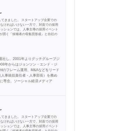
～
てきました。 スタートアップ企業での
えなければいけない一方で、対面での採用
セッションでは、人事主導の採用イベント
が躓く「候補者の母集団形成」と自社の
退社し、2001年よりグッチグループジ
08年からはジョンソン・エンド・ジ
gementのフレーム運用、M&Aなどをリード
ple（人事統括責任者・人事部長）を務め
の事業に専念。ソーシャル経済メディア
～
てきました。 スタートアップ企業での
えなければいけない一方で、対面での採用
セッションでは、人事主導の採用イベント
が躓く「候補者の母集団形成」と自社の