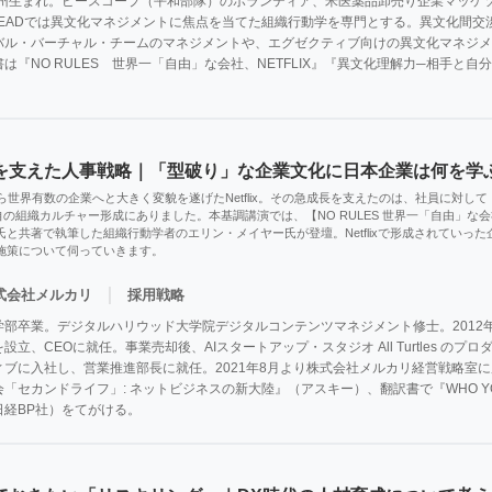
ソタ州生まれ。ピースコープ（平和部隊）のボランティア、米医薬品卸売り企業マッケ
INSEADでは異文化マネジメントに焦点を当てた組織行動学を専門とする。異文化間
バル・バーチャル・チームのマネジメントや、エグゼクティブ向けの異文化マネジメ
は『NO RULES　世界一「自由」な会社、NETFLIX』『異文化理解力─相手と
の成長を支えた人事戦略｜「型破り」な企業文化に日本企業は何を学
ら世界有数の企業へと大きく変貌を遂げたNetflix。その急成長を支えたのは、社員に対し
x独自の組織カルチャー形成にありました。本基調講演では、【NO RULES 世界一「自由」な会社、N
と共著で執筆した組織行動学者のエリン・メイヤー氏が登壇。Netflixで形成されていっ
施策について伺っていきます。
｜
式会社メルカリ
採用戦略
学部卒業。デジタルハリウッド大学院デジタルコンテンツマネジメント修士。2012
Inc.を設立、CEOに就任。事業売却後、AIスタートアップ・スタジオ All Turtles 
ィブに入社し、営業推進部長に就任。2021年8月より株式会社メルカリ経営戦略室
「セカンドライフ」: ネットビジネスの新大陸』（アスキー）、翻訳書で『WHO YO
日経BP社）をてがける。