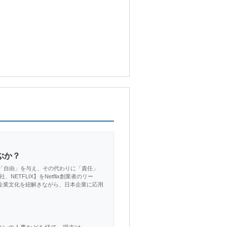
ぶか？
て「自由」を与え、その代わりに「責任」
ETFLIX】をNetflix創業者のリー
た企業文化を紐解きながら、日本企業に応用