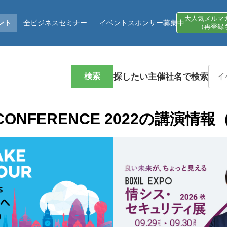
大人気メルマ
ント
全ビジネスセミナー
イベントスポンサー募集中
（再登録
検索
探したい主催社名で検索
E CONFERENCE 2022の講演情