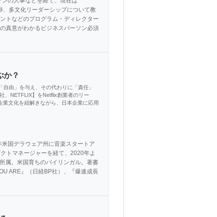
ソンの人事などを経て、現在は
交渉、多文化リーダーシップについて教
ントなどのプログラム・ディレクター
自分の真意がわかるビジネスパーソン必須
ぶか？
て「自由」を与え、その代わりに「責任」
ETFLIX】をNetflix創業者のリー
た企業文化を紐解きながら、日本企業に応用
年米国デラウェア州に音楽スタートア
のプロダクトマネージャーを経て、2020年よ
に所属。米国育ちのバイリンガル。著書
U ARE』（日経BP社）、『爆速成長