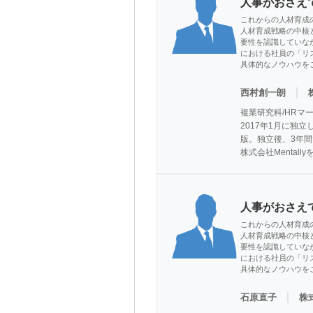
人事がおさえ
これからの人材育成
人材育成戦略の中核
要性を認識していな
における社員の「リ
具体的なノウハウを
｜
西村創一朗
複業研究科/HRマ
2017年1月に
版。独立後、3年間
株式会社Mentall
人事がおさえ
これからの人材育成
人材育成戦略の中核
要性を認識していな
における社員の「リ
具体的なノウハウを
｜
石原直子
株