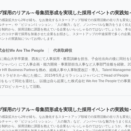
プ採用のリアル～母集団形成を実現した採用イベントの実践知
の感染拡大から2年が経ち、なお激化するスタートアップ領域での採用活動の在り方も変化し
ルチャー」や「ビジョン/ミッション」「人の魅力」など、ノンバーバルな魅力をうまく伝
う制約から、採用活動に課題を抱えている企業もいらっしゃるのではないでしょうか。 本
このコロナ禍で採用を加速させた企業をお招きし、スタートアップの中途採用で多くの企業
ベントの実践知についてお伺いします。
｜
会社We Are The People
代表取締役
89年に南山大学卒業後、西友にて人事採用・教育訓練を担当、子会社出向の後に同社を
グジャパン）にて人事企画・能力開発・事業部担当人事など人事部門全般を経験。20
r HR Business Partnerを務め、組織人事や人事制度改訂・導入、Talent Mana
ストラゼネカへ転じた後に、2015年5月よりラッシュジャパンにてHead of Peo
日をもって同社を退社し、以後は自ら起業した株式会社 We Are The Peopleで
」ではプロピッカーとして活動。
プ採用のリアル～母集団形成を実現した採用イベントの実践知
の感染拡大から2年が経ち、なお激化するスタートアップ領域での採用活動の在り方も変化し
ルチャー」や「ビジョン/ミッション」「人の魅力」など、ノンバーバルな魅力をうまく伝
う制約から、採用活動に課題を抱えている企業もいらっしゃるのではないでしょうか。 本
このコロナ禍で採用を加速させた企業をお招きし、スタートアップの中途採用で多くの企業