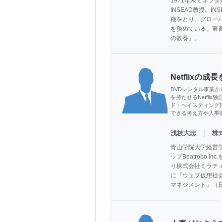
1971年米ミネ
INSEAD教授。
鞭をとり、グロー
を務めている。著書
の教養』。
Netflix
DVDレンタル事業か
を持たせるNetfli
ド・ヘイスティング氏
できる考え方や人事
｜
浅枝大志
株
青山学院大学経営
ップBeatrobo 
り株式会社ミラテ
に『ウェブ仮想社会
マネジメント』（