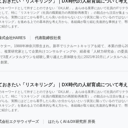
ておきたい「リスキリング」｜DX時代の人材育成について考え
のキーワードとして外すことのできない「DX人材」。あらゆる業界において社員のITリテ
として、特に「リスキリング（社員の職業能力の再開発/再教育）」の観点から注目が集ま
がらも、実際にはどこから着手したら良いか分からないという状況に陥っているのではない
スキリング」を進める上での基本的な考え方から、各組織が取り組む先進的な事例まで、専
ご紹介します。
｜
株式会社HARES
代表取締役社長
ーケター。1988年神奈川県生まれ。新卒でリクルートキャリアを経て、本業の傍ら20
独立し、複業研究家として企業向けコンサルティングや、経産省「人材力研究会」の委
で3度メンタルダウンを経験し乗り越えた原体験を元に2021年10月にメンタルヘ
yを創業。
ておきたい「リスキリング」｜DX時代の人材育成について考え
のキーワードとして外すことのできない「DX人材」。あらゆる業界において社員のITリテ
として、特に「リスキリング（社員の職業能力の再開発/再教育）」の観点から注目が集ま
がらも、実際にはどこから着手したら良いか分からないという状況に陥っているのではない
スキリング」を進める上での基本的な考え方から、各組織が取り組む先進的な事例まで、専
ご紹介します。
｜
式会社エクサウィザーズ
はたらくAI＆DX研究所 所長