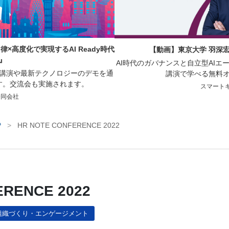
×高度化で実現するAI Ready時代
【動画】東京大学 羽深宏
』
AI時代のガバナンスと自立型AI
の講演や最新テクノロジーのデモを通
講演で学べる無料
す。交流会も実施されます。
スマート
e合同会社
P
>
HR NOTE CONFERENCE 2022
ERENCE 2022
組織づくり・エンゲージメント