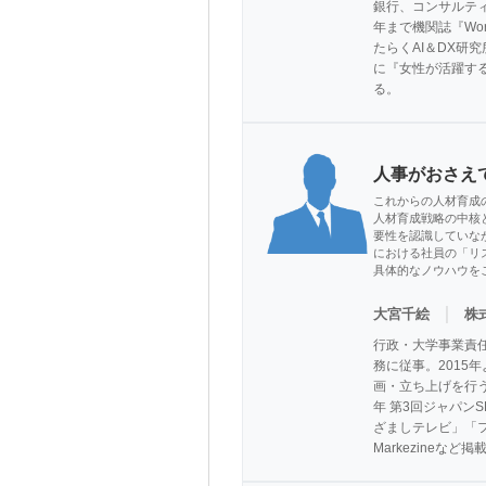
銀行、コンサルティ
年まで機関誌『Wo
たらくAI＆DX
に『女性が活躍す
る。
人事がおさえ
これからの人材育成
人材育成戦略の中核
要性を認識していな
における社員の「リ
具体的なノウハウを
｜
大宮千絵
株
行政・大学事業責任
務に従事。2015
画・立ち上げを行う
年 第3回ジャパン
ざましテレビ」「フュ
Markezineなど