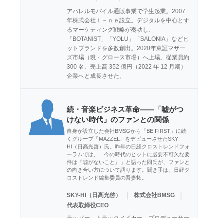
アパレルモバイル通販事業で学生起業。2007
年株式会社Ｉ－ｎｅ設立。デジタルを中心とす
るマーケティング戦略が奏功し、
「BOTANIST」「YOLU」「SALONIA」などヒ
ットブランドを多数創出。2020年東証マザー
ズ市場（現・グロース市場）へ上場。従業員約 
300 名、売上高 352 億円（2022 年 12 月期）
企業へと成長させた。
続・音楽ビジネス革命――「嘘がつ
けない時代」のファンとの関係
自身が設立した会社BMSGから「BE:FIRST」に続
くグループ「MAZZEL」をデビューさせたSKY-
HI（日高光啓）氏。昨年の日経クロストレンドフォ
ーラムでは、「今の時代のヒットに必要不可欠な要
件は『嘘がないこと』」と語った同氏が、ファンと
の向き合い方について語ります。聞き手は、日経ク
ロストレンド編集委員の吾妻拓。
｜
｜
SKY-HI（日高光啓）
株式会社BMSG
代表取締役CEO
ラッパー、トラックメイカー、プロデューサー