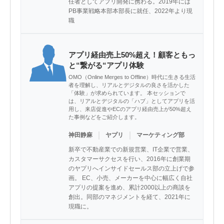
任者としてアプリ開発に携わる。2019年には
PB事業戦略本部本部長に就任、2022年より現
職
アプリ経由売上50%超え！顧客ともっ
と“繋がる“アプリ体験
OMO（Online Merges to Offline）時代に生きる生活
者を理解し、リアルとデジタルの良さを活かした
「体験」が求められています。 本セッションで
は、リアルとデジタルの「ハブ」としてアプリを活
用し、来店促進やECのアプリ経由売上が50%超え
た事例などをご紹介します。
｜
｜
神田静麻
ヤプリ
マーケティング部
新卒で不動産業での新規営業、IT企業で営業、
カスタマーサクセスを行い、2016年に創業期
のヤプリへインサイドセールス部の立上げで参
画。 EC、小売、メーカーを中心に幅広く自社
アプリの提案を進め、累計2000以上の商談を
創出。同部のマネジメントを経て、2021年に
現職に。