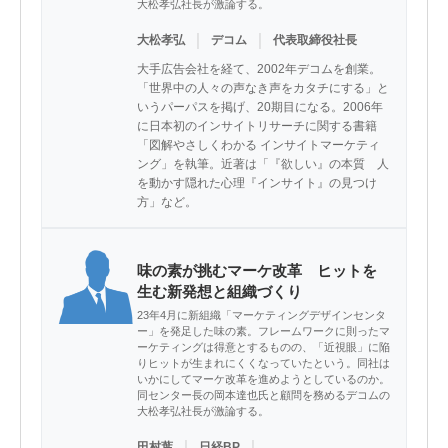
大松孝弘社長が激論する。
｜
｜
大松孝弘
デコム
代表取締役社長
大手広告会社を経て、2002年デコムを創業。
「世界中の人々の声なき声をカタチにする」と
いうパーパスを掲げ、20期目になる。2006年
に日本初のインサイトリサーチに関する書籍
「図解やさしくわかる インサイトマーケティ
ング」を執筆。近著は「『欲しい』の本質　人
を動かす隠れた心理『インサイト』の見つけ
方」など。
味の素が挑むマーケ改革 ヒットを
生む新発想と組織づくり
23年4月に新組織「マーケティングデザインセンタ
ー」を発足した味の素。フレームワークに則ったマ
ーケティングは得意とするものの、「近視眼」に陥
りヒットが生まれにくくなっていたという。同社は
いかにしてマーケ改革を進めようとしているのか。
同センター長の岡本達也氏と顧問を務めるデコムの
大松孝弘社長が激論する。
｜
｜
田村葉
日経BP