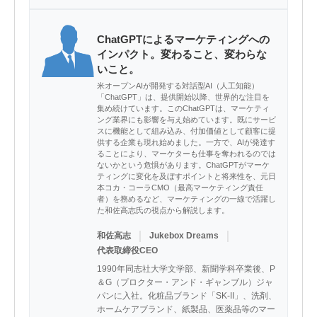
ChatGPTによるマーケティングへの
インパクト。変わること、変わらな
いこと。
米オープンAIが開発する対話型AI（人工知能）
「ChatGPT」は、提供開始以降、世界的な注目を
集め続けています。このChatGPTは、マーケティ
ング業界にも影響を与え始めています。既にサービ
スに機能として組み込み、付加価値として顧客に提
供する企業も現れ始めました。一方で、AIが発達す
ることにより、マーケターも仕事を奪われるのでは
ないかという危惧があります。ChatGPTがマーケ
ティングに変化を及ぼすポイントと将来性を、元日
本コカ・コーラCMO（最高マーケティング責任
者）を務めるなど、マーケティングの一線で活躍し
た和佐高志氏の視点から解説します。
｜
｜
和佐高志
Jukebox Dreams
代表取締役CEO
1990年同志社大学文学部、新聞学科卒業後、P
＆G（プロクター・アンド・ギャンブル）ジャ
パンに入社。化粧品ブランド「SK-II」、洗剤、
ホームケアブランド、紙製品、医薬品等のマー