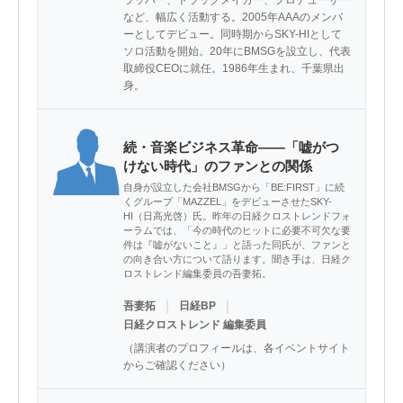
など、幅広く活動する。2005年AAAのメンバ
ーとしてデビュー。同時期からSKY-HIとして
ソロ活動を開始。20年にBMSGを設立し、代表
取締役CEOに就任。1986年生まれ、千葉県出
身。
続・音楽ビジネス革命――「嘘がつ
けない時代」のファンとの関係
自身が設立した会社BMSGから「BE:FIRST」に続
くグループ「MAZZEL」をデビューさせたSKY-
HI（日高光啓）氏。昨年の日経クロストレンドフォ
ーラムでは、「今の時代のヒットに必要不可欠な要
件は『嘘がないこと』」と語った同氏が、ファンと
の向き合い方について語ります。聞き手は、日経ク
ロストレンド編集委員の吾妻拓。
｜
｜
吾妻拓
日経BP
日経クロストレンド 編集委員
（講演者のプロフィールは、各イベントサイト
からご確認ください）