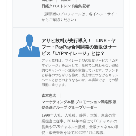
日経クロストレンド編集 記者
（講演者のプロフィールは、各イベントサイト
からご確認ください）
アサヒ飲料が先行導入！ LINE・ヤ
フー・PayPay合同開発の新販促サー
ビス「LYPマイレージ」とは？
アサヒ飲料は、マイレージ型の販促サービス「LYP
マイレージ」を活用して、単発では終わらない継続
的なキャンペーン施策を実施しています。ブランド
と顧客のつながりを強め、売上増につなげるキャン
ペーンとはどのようなものか。本講演では、その活
用術に迫ります。
｜
森本忠宏
マーケティング本部 プロモーション戦略部 販
促企画グループ グループリーダー
1999年入社。入社後、静岡、大阪、東京の営
業担当に従事。2014年本店にてECチャネルの
営業やCVSチャネルの販促、量販チャネルの販
促・販売管理を経て2022年4月に現職。