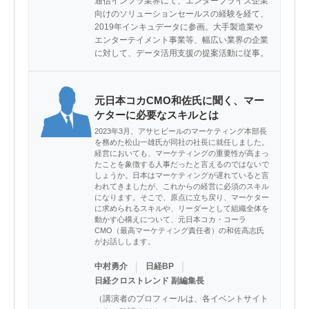
通信インフラ業界にて、エンタープライズ企業
向けのソリューションセールスの経験を経て、
2019年インキュデータに参画。大手製造業や
エンターテイメント事業等、幅広い業界の企業
に対して、データ活用支援の提案活動に従事。
元日本コカCMO和佐氏に聞く、マー
ケターに必要なスキルとは
2023年3月、アサヒビールのマーケティング本部長
を務めた松山一雄氏が同社の社長に就任しました。
経営においても、マーケティングの重要性が高まっ
たことを象徴する人事だったと言えるのではないで
しょうか。日本はマーケティングが遅れていると言
われてきましたが、これからの経営に必須のスキル
になります。そこで、原点に立ち戻り、マーケター
に求められるスキルや、リーダーとして組織全体を
動かす心構えについて、元日本コカ・コーラ
CMO（最高マーケティング責任者）の和佐高志氏
がお話しします。
｜
｜
中村勇介
日経BP
日経クロストレンド 副編集長
（講演者のプロフィールは、各イベントサイト