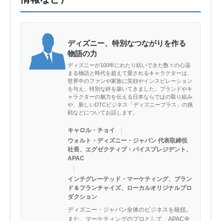
ディズニー、特別なつながりを作る
物語の力
ディズニーが100年にわたり紡いできた数々の心温
まる物語と時代を超えて愛されるキャラクターは、
世界中のファンや家族に笑顔やインスピレーション
を与え、特別な絆を築いてきました。ブランドやキ
ャラクターの魅力を伝える日本ならではの取り組み
や、新しいDTCビジネス「ディズニープラス」の挑
戦などについてお話します。
｜
キャロル・チョイ
ウォルト・ディズニー・ジャパン 代表取締役
社長、エグゼクティブ・バイスプレジデント、
APAC
｜
インテグレーテッド・マーケティング、ブラン
ド＆フランチャイズ、ローカルオリジナルプロ
ダクション
ディズニー・ジャパン全体のビジネスを統括。
また、マーケティングのプロとして、APAC全