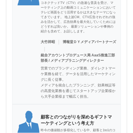
コネクテッドTV（CTV）の急速な普及を受け、マ
ーケティング上の動画コミュニケーションにおいて
テレビ画面をどう活用するかは大きなテーマになっ
てきています。 地上波CM、CTV広告それぞれの強
みを活かして、広告効果を最大化していくためには
どうすれば良いか。 最新ソリューションや事例の
紹介も含めて、お話しします。
｜
大竹祥昭
博報堂ＤＹメディアパートナーズ
｜
統合アカウントプロデュース局 AaaS推進三部
部長 / メディアプラニングディレクター​
営業でのブランディング業務、ダイレクトマー
ケ業務を経て、データを活用したマーケティン
グに長く従事。​

メディアを統合したプランニング、効果検証等
の高度化業務を通じてスタートアップ企業様か
ら大手企業様まで幅広く担当。​
顧客とのつながりを深めるギフトマ
ーケティングという考え方
昨今の価値観が多様化している中、顧客と1to1のコ