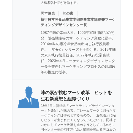
大松孝弘社長が激論する。
｜
｜
岡本達也
味の素
執行役常務食品事業本部副事業本部長兼マーケ
ティングデザインセンター長
1987年味の素㈱入社。1996年家庭用商品の開
発・販売戦略等のマーケティング業務に従事。
2014年味の素冷凍食品㈱出向し執行役員着
任。「ザ★®」シリーズを手掛ける。2019年味
の素㈱執行役員就任、2022年執行役常務就
任。2023年4月マーケティングデザインセンタ
ー長を兼任しマーケティングプロセスの組織改
革の推進に従事。
味の素が挑むマーケ改革 ヒットを
生む新発想と組織づくり
23年4月に新組織「マーケティングデザインセンタ
ー」を発足した味の素。フレームワークに則ったマ
ーケティングは得意とするものの、「近視眼」に陥
りヒットが生まれにくくなっていたという。同社は
いかにしてマーケ改革を進めようとしているのか。
同センター長の岡本達也氏と顧問を務めるデコムの