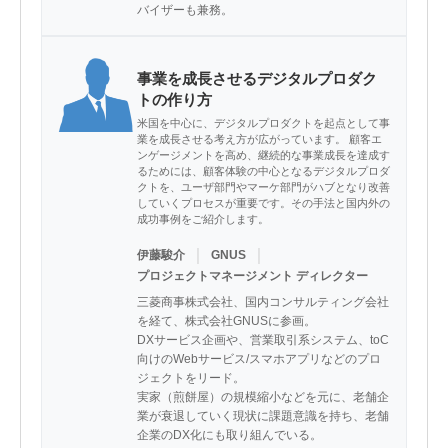
バイザーも兼務。
事業を成長させるデジタルプロダク
トの作り方
米国を中心に、デジタルプロダクトを起点として事
業を成長させる考え方が広がっています。 顧客エ
ンゲージメントを高め、継続的な事業成長を達成す
るためには、顧客体験の中心となるデジタルプロダ
クトを、ユーザ部門やマーケ部門がハブとなり改善
していくプロセスが重要です。その手法と国内外の
成功事例をご紹介します。
｜
｜
伊藤駿介
GNUS
プロジェクトマネージメント ディレクター
三菱商事株式会社、国内コンサルティング会社
を経て、株式会社GNUSに参画。

DXサービス企画や、営業取引系システム、toC
向けのWebサービス/スマホアプリなどのプロ
ジェクトをリード。

実家（煎餅屋）の規模縮小などを元に、老舗企
業が衰退していく現状に課題意識を持ち、老舗
企業のDX化にも取り組んでいる。