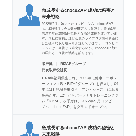
急成長するchocoZAP 成功の秘密と
未来戦略
2022年7月に始まったコンビニジム「chocoZAP」
は、23年5月に会員数が55万人に到達し、開始1年
未満で年商200億円規模となる急成長を遂げていま
す。同社に蓄積が進む会員のライフログ情報を基に
した様々な取り組みも加速しています。「コンビニ
ジム」は、今後どう進化するのか。chocoZAP成功
の理由と、今後の戦略を語ります。
｜
｜
瀬戸健
RIZAPグループ
代表取締役社長
1978年福岡県生まれ。2003年に健康コーポレ
ーション（現・RIZAPグループ）を設立し、06
年には札幌証券取引所「アンビシャス」に上場
を果たす。12年からパーソナルトレーニングジ
ム「RIZAP」を手がけ、2022年９月コンビニ
ジム「chocoZAP」をグランドオープン。
急成長するchocoZAP 成功の秘密と
未来戦略