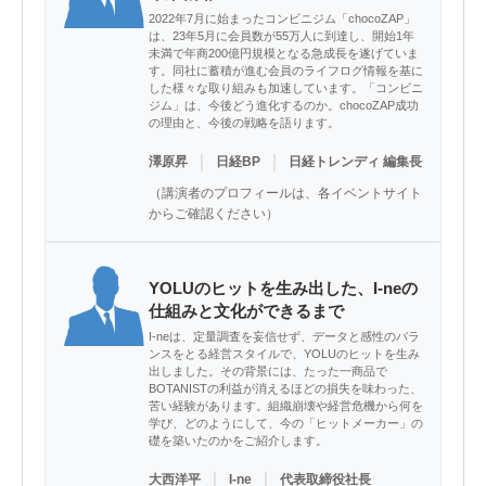
2022年7月に始まったコンビニジム「chocoZAP」
は、23年5月に会員数が55万人に到達し、開始1年
未満で年商200億円規模となる急成長を遂げていま
す。同社に蓄積が進む会員のライフログ情報を基に
した様々な取り組みも加速しています。「コンビニ
ジム」は、今後どう進化するのか。chocoZAP成功
の理由と、今後の戦略を語ります。
｜
｜
澤原昇
日経BP
日経トレンディ 編集長
（講演者のプロフィールは、各イベントサイト
からご確認ください）
YOLUのヒットを生み出した、I-neの
仕組みと文化ができるまで
I-neは、定量調査を妄信せず、データと感性のバラ
ンスをとる経営スタイルで、YOLUのヒットを生み
出しました。その背景には、たった一商品で
BOTANISTの利益が消えるほどの損失を味わった、
苦い経験があります。組織崩壊や経営危機から何を
学び、どのようにして、今の「ヒットメーカー」の
礎を築いたのかをご紹介します。
｜
｜
大西洋平
I-ne
代表取締役社長