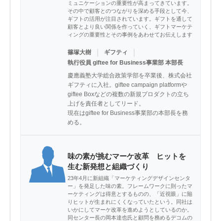
ミュニケーションの重要性が高まってきています。
その中で顧客とのつながりを深める手段として今、
ギフトの活用が注目されています。ギフトを通して
顧客とより良い関係を作っていく、ギフトマーケテ
ィングの重要性とその事例をあわせてお伝えします
｜
｜
篠塚大樹
ギフティ
執行役員 giftee for Business事業部 本部長
慶應義塾大学総合政策学部を卒業後、株式会社
ギフティに入社。giftee campaign platformや
giftee Boxなどの複数の新規プロダクトの立ち
上げを責任者としてリード。

現在はgiftee for Business事業部の本部長を務
める。
味の素が挑むマーケ改革 ヒットを
生む新発想と組織づくり
23年4月に新組織「マーケティングデザインセンタ
ー」を発足した味の素。フレームワークに則ったマ
ーケティングは得意とするものの、「近視眼」に陥
りヒットが生まれにくくなっていたという。同社は
いかにしてマーケ改革を進めようとしているのか。
同センター長の岡本達也氏と顧問を務めるデコムの