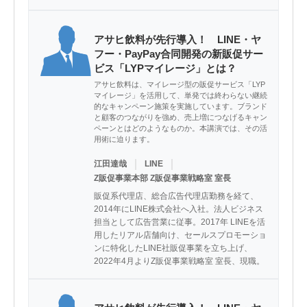
アサヒ飲料が先行導入！ LINE・ヤ
フー・PayPay合同開発の新販促サー
ビス「LYPマイレージ」とは？
アサヒ飲料は、マイレージ型の販促サービス「LYP
マイレージ」を活用して、単発では終わらない継続
的なキャンペーン施策を実施しています。ブランド
と顧客のつながりを強め、売上増につなげるキャン
ペーンとはどのようなものか。本講演では、その活
用術に迫ります。
｜
｜
江田達哉
LINE
Z販促事業本部 Z販促事業戦略室 室長
販促系代理店、総合広告代理店勤務を経て、
2014年にLINE株式会社へ入社。法人ビジネス
担当として広告営業に従事。2017年 LINEを活
用したリアル店舗向け、セールスプロモーショ
ンに特化したLINE社販促事業を立ち上げ、
2022年4月よりZ販促事業戦略室 室長、現職。