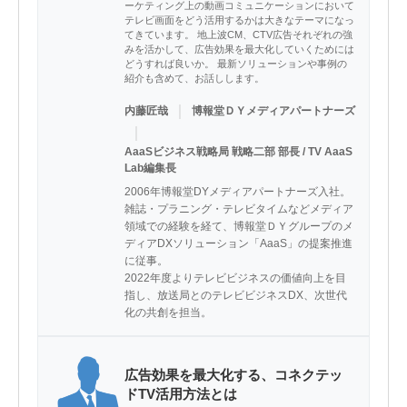
ーケティング上の動画コミュニケーションにおいて
テレビ画面をどう活用するかは大きなテーマになっ
てきています。 地上波CM、CTV広告それぞれの強
みを活かして、広告効果を最大化していくためには
どうすれば良いか。 最新ソリューションや事例の
紹介も含めて、お話しします。
｜
内藤匠哉
博報堂ＤＹメディアパートナーズ
｜
AaaSビジネス戦略局 戦略二部 部長 / TV AaaS
Lab編集長
2006年博報堂DYメディアパートナーズ入社。

雑誌・プラニング・テレビタイムなどメディア
領域での経験を経て、博報堂ＤＹグループのメ
ディアDXソリューション「AaaS」の提案推進
に従事。

2022年度よりテレビビジネスの価値向上を目
指し、放送局とのテレビビジネスDX、次世代
化の共創を担当。
広告効果を最大化する、コネクテッ
ドTV活用方法とは