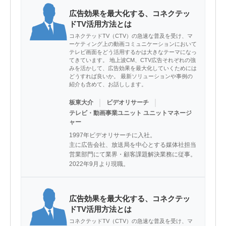
広告効果を最大化する、コネクテッ
ドTV活用方法とは
コネクテッドTV（CTV）の急速な普及を受け、マ
ーケティング上の動画コミュニケーションにおいて
テレビ画面をどう活用するかは大きなテーマになっ
てきています。 地上波CM、CTV広告それぞれの強
みを活かして、広告効果を最大化していくためには
どうすれば良いか。 最新ソリューションや事例の
紹介も含めて、お話しします。
｜
｜
板東大介
ビデオリサーチ
テレビ・動画事業ユニット ユニットマネージ
ャー
1997年ビデオリサーチに入社。

主に広告会社、放送局を中心とする媒体社担当
営業部門にて業界・顧客課題解決業務に従事。

2022年9月より現職。
広告効果を最大化する、コネクテッ
ドTV活用方法とは
コネクテッドTV（CTV）の急速な普及を受け、マ