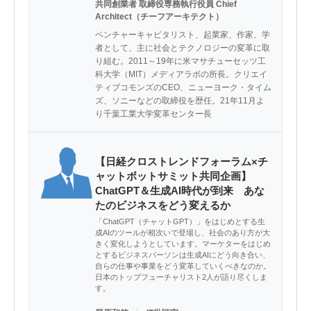
共同創業者 取締役専務執行役員 Chief
Architect（チーフアーキテクト）
ベンチャーキャピタリスト、起業家、作家、学
者として、主に社会とテクノロジーの変革に取
り組む。2011～19年に米マサチューセッツ工
科大学（MIT）メディアラボの所長。クリエイ
ティブコモンズのCEO、ニューヨーク・タイム
ズ、ソニーなどの取締役を歴任。21年11月よ
り千葉工業大学変革センター長
【日経クロストレンドフォーラム×チ
ャットボットサミット共同企画】
ChatGPT＆生成AI時代が到来 あな
たのビジネスをどう変えるか
「ChatGPT（チャットGPT）」をはじめとする生
成AIのツールが相次いで登場し、社会のあり方が大
きく変化しようとしています。マーケターをはじめ
とするビジネスパーソンは生成AIにどう向き合い、
自らの仕事や事業をどう変革していくべきなのか。
日本のトップフューチャリスト2人が語り尽くしま
す。