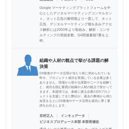
Google マーケティングプラットフォームを中
心としたデジタルマーケティングコンサルタン
ト。ネット広告の黎明期より一貫して、ネット
広告、デジタルマーケティング畑を歩みアクセ
ス解析には2003年より取組み、解析・コンサ
ルティングの実績多数。GA関連書籍7冊を上
梓。
組織や人材の観点で挙がる課題の解
決策
DX推進やデータ活用が当たり前に求められている
昨今、プロジェクト成功を実感している企業は多く
ありません。現場から挙がる課題やニーズを紐解く
と、成功を阻む要因が組織や人材の観点で挙がって
きます。本講演では、多岐に渡る企業のDXプロジ
ェクトを支援してきた弊社が、過去の事例から得た
知見をもとにDX推進やデータ活用を成功に導く要
諦をお伝えします。
｜
｜
京村正人
インキュデータ
ビジネスプロデュース本部 本部長補佐