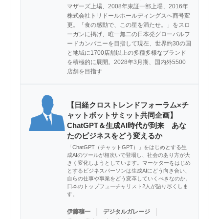
マザーズ上場、2008年東証一部上場、2016年
株式会社トリドールホールディングスへ商号変
更。「食の感動で、この星を満たせ。」をスロ
ーガンに掲げ、唯一無二の日本発グローバルフ
ードカンパニーを目指して現在、世界約30の国
と地域に1700店舗以上の多種多様なブランド
を積極的に展開。2028年3月期、国内外5500
店舗を目指す
【日経クロストレンドフォーラム×チ
ャットボットサミット共同企画】
ChatGPT＆生成AI時代が到来 あな
たのビジネスをどう変えるか
「ChatGPT（チャットGPT）」をはじめとする生
成AIのツールが相次いで登場し、社会のあり方が大
きく変化しようとしています。マーケターをはじめ
とするビジネスパーソンは生成AIにどう向き合い、
自らの仕事や事業をどう変革していくべきなのか。
日本のトップフューチャリスト2人が語り尽くしま
す。
｜
｜
伊藤穰一
デジタルガレージ