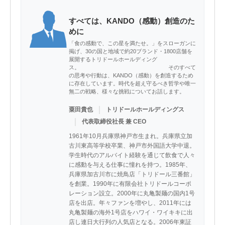
すべては、KANDO（感動）創造のた
めに
「食の感動で、この星を満たせ。」をスローガンに
掲げ、30の国と地域で約20ブランド・1800店舗を
展開するトリドールホールディング
ス。 そのすべて
の思考や行動は、KANDO（感動）を創造するため
に存在しています。時代を超え守るべき哲学や唯一
無二の戦略、様々な挑戦についてお話します。
｜
粟田貴也
トリドールホールディングス
｜
代表取締役社長 兼 CEO
1961年10月兵庫県神戸市生まれ。兵庫県立加
古川東高等学校卒業、神戸市外国語大学中退。
学生時代のアルバイト経験を通じて飲食で人々
に感動を与える仕事に憧れを持つ。1985年、
兵庫県加古川市に焼鳥店「トリドール三番館」
を創業。1990年に有限会社トリドールコーポ
レーション設立。2000年に丸亀製麺の国内1号
店を出店。年々ファンを増やし、2011年には
丸亀製麺の海外1号店をハワイ・ワイキキに出
店し連日大行列の人気店となる。2006年東証