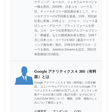
ケティング、セールス、ジェネラルマネージャ
ー職を歴任。2009年、日本コカ・コーラ入
社。ティーカテゴリー統括責任者として、ティ
ーカテゴリーのV字回復を達成。13年、同社副
社長に昇格。14年より、コーヒー、ジュース及
びニュー・グロース・プラットフォームを担
当。コカ・コーラ社世界初のアルコールブラン
ド「檸檬堂」などの開発責任者を歴任。19年7
月に日本コカ・コーラのCMO（最高マーケテ
ィング責任者）就任。23年3月末付でコカ・コ
ーラを退任。Jukebox Dreamsを設立、同社代
表取締役CEO就任。
Google アナリティクス４ 360（有料
版）とは
Google アナリティクス４ 360（有料版）の完全解
説。 ユニバーサルアナリティクスからGoogle アナ
リティクス４への移行が完了した今、オンライン行
動データの計測と活用（集計/分析）を十分に行う
ためのGA4 360について、機能、活用、価格のしく
みについて解説します。
｜
｜
山浦直宏
アユダンテ
COO