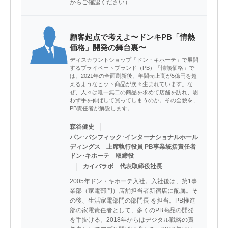
からご確認ください）
顧客起点で考えよ〜ドンキPB「情熱
価格」開発の舞台裏〜
ディスカウントショップ「ドン・キホーテ」で展開
するプライベートブランド（PB）「情熱価格」で
は、2021年の全面刷新後、年間売上高が5億円を超
えるようなヒット商品が次々生まれています。な
ぜ、人々は唯一無二の商品を求めて店舗を訪れ、思
わず手を伸ばして買ってしまうのか。その全貌を、
PB責任者が解説します。
｜
森谷健史
パン･パシフィック･インターナショナルホール
ディングス 上席執行役員 PB事業統括責任者
ドン･キホーテ 取締役
｜
カイバラボ 代表取締役社長
2005年ドン・キホーテ入社。入社後は、第1事
業部（家電部門）店舗担当者新宿店に配属。そ
の後、生活家電部門の部門長 を担当。PB推進
部の家電責任者として、多くのPB商品の開発
を手掛ける。2018年からはデジタル戦略の責