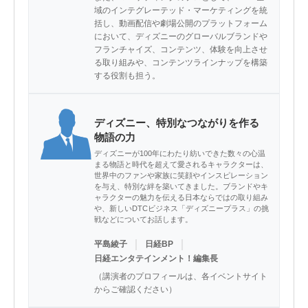
域のインテグレーテッド・マーケティングを統
括し、動画配信や劇場公開のプラットフォーム
において、ディズニーのグローバルブランドや
フランチャイズ、コンテンツ、体験を向上させ
る取り組みや、コンテンツラインナップを構築
する役割も担う。
ディズニー、特別なつながりを作る
物語の力
ディズニーが100年にわたり紡いできた数々の心温
まる物語と時代を超えて愛されるキャラクターは、
世界中のファンや家族に笑顔やインスピレーション
を与え、特別な絆を築いてきました。ブランドやキ
ャラクターの魅力を伝える日本ならではの取り組み
や、新しいDTCビジネス「ディズニープラス」の挑
戦などについてお話します。
｜
｜
平島綾子
日経BP
日経エンタテインメント！編集長
（講演者のプロフィールは、各イベントサイト
からご確認ください）