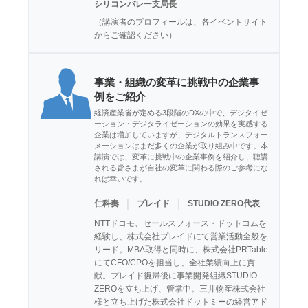
シリコンバレー支局長
（講演者のプロフィールは、各イベントサイト
からご確認ください）
事業・組織の変革に挑戦中の企業事
例をご紹介
経済産業省が定める3段階のDXの中で、デジタイゼ
ーション・デジタライゼーションの効果を実感する
企業は増加していますが、デジタルトランスフォー
メーションはまだ多くの企業が取り組み中です。本
講演では、変革に挑戦中の企業事例を紹介し、聴講
される皆さまが自社の変革に関わる際のご参考にな
れば幸いです。
｜
｜
仁科奏
プレイド
STUDIO ZERO代表
NTTドコモ、セールスフォース・ドットコムを
経験し、株式会社プレイドにて営業活動全般を
リード。MBA取得と同時に、株式会社PRTable
にてCFO/CPOを担当し、全社業績向上に貢
献。プレイド復帰後に事業開発組織STUDIO 
ZEROを立ち上げ、管掌中。三井物産株式会社
様と立ち上げた株式会社ドットミーの経営アド