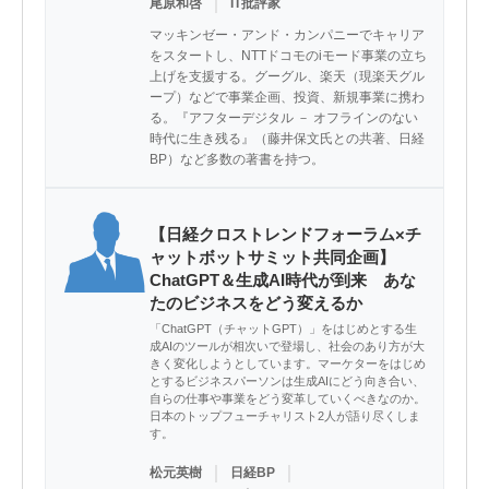
｜
尾原和啓
IT批評家
マッキンゼー・アンド・カンパニーでキャリア
をスタートし、NTTドコモのiモード事業の立ち
上げを支援する。グーグル、楽天（現楽天グル
ープ）などで事業企画、投資、新規事業に携わ
る。『アフターデジタル － オフラインのない
時代に生き残る』（藤井保文氏との共著、日経
BP）など多数の著書を持つ。
【日経クロストレンドフォーラム×チ
ャットボットサミット共同企画】
ChatGPT＆生成AI時代が到来 あな
たのビジネスをどう変えるか
「ChatGPT（チャットGPT）」をはじめとする生
成AIのツールが相次いで登場し、社会のあり方が大
きく変化しようとしています。マーケターをはじめ
とするビジネスパーソンは生成AIにどう向き合い、
自らの仕事や事業をどう変革していくべきなのか。
日本のトップフューチャリスト2人が語り尽くしま
す。
｜
｜
松元英樹
日経BP