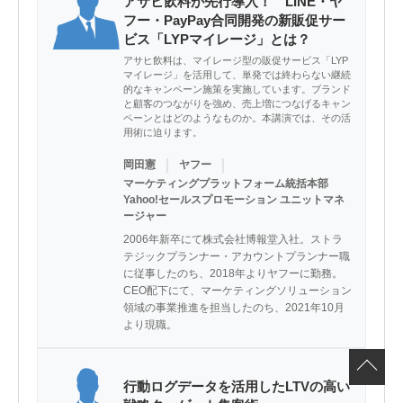
アサヒ飲料が先行導入！ LINE・ヤ
フー・PayPay合同開発の新販促サー
ビス「LYPマイレージ」とは？
アサヒ飲料は、マイレージ型の販促サービス「LYP
マイレージ」を活用して、単発では終わらない継続
的なキャンペーン施策を実施しています。ブランド
と顧客のつながりを強め、売上増につなげるキャン
ペーンとはどのようなものか。本講演では、その活
用術に迫ります。
｜
｜
岡田憲
ヤフー
マーケティングプラットフォーム統括本部
Yahoo!セールスプロモーション ユニットマネ
ージャー
2006年新卒にて株式会社博報堂入社。ストラ
テジックプランナー・アカウントプランナー職
に従事したのち、2018年よりヤフーに勤務。
CEO配下にて、マーケティングソリューション
領域の事業推進を担当したのち、2021年10月
より現職。
行動ログデータを活用したLTVの高い